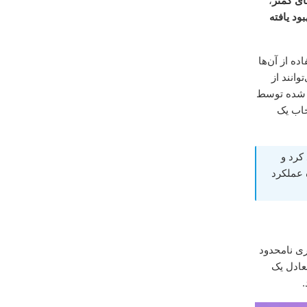
ی کمتر
،
ود یافته
ه از آن‌ها
وانند از
 شده توسط
تخاب یک
کرد و
 عملکرد
گابایت را در فضای ابری نامحدود
عادل یک