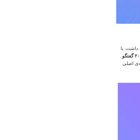
 داشت. با
 گفتگو
‌ی اصلی