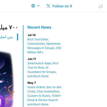
Follow on X
۷۰۰ میلیون کاربر و تلگرام پرمیوم
Recent News
Jul 14
متن اصلی 
Rich Text Editor,
Communities, Ephemeral
Messages in Groups, 350
Million GIFs
Jun 11
Smartwatch Apps, Rich
Text for Bots, AI
Guardians for Groups,
and Much More
May 7
Guest AI Bots, Bot-to-Bot
Chats, Chat Automation,
Custom AI Styles, 100M+
Emoji & Sticker Search
and Much More