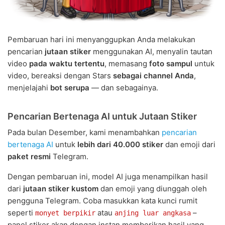
Pembaruan hari ini menyanggupkan Anda melakukan
pencarian
jutaan stiker
menggunakan AI, menyalin tautan
video
pada waktu tertentu
, memasang
foto sampul
untuk
video, bereaksi dengan Stars
sebagai channel Anda
,
menjelajahi
bot serupa
— dan sebagainya.
Pencarian Bertenaga AI untuk Jutaan Stiker
Pada bulan Desember, kami menambahkan
pencarian
bertenaga AI
untuk
lebih dari 40.000 stiker
dan emoji dari
paket resmi
Telegram.
Dengan pembaruan ini, model AI juga menampilkan hasil
dari
jutaan stiker kustom
dan emoji yang diunggah oleh
pengguna Telegram. Coba masukkan kata kunci rumit
seperti
atau
–
monyet berpikir
anjing luar angkasa
panel stiker akan dengan instan memberikan hasil yang