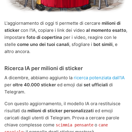
L'aggiornamento di oggi ti permette di cercare
milioni di
sticker
con l'IA, copiare i link dei video
al momento esatto
,
impostare
foto di copertina
per i video, reagire con le
stelle
come uno dei tuoi canali
, sfogliare i
bot simili
, e
altro ancora.
Ricerca IA per milioni di sticker
A dicembre, abbiamo aggiunto la
ricerca potenziata dall'IA
per
oltre 40.000 sticker
ed emoji dai
set ufficiali
di
Telegram.
Con questo aggiornamento, il modello IA ora restituisce
risultati da
milioni di sticker personalizzati
ed emoji
caricati dagli utenti di Telegram. Prova a cercare parole
chiave complesse come
o
scimmia pensante
cane
: il pannello degli sticker mostrerà