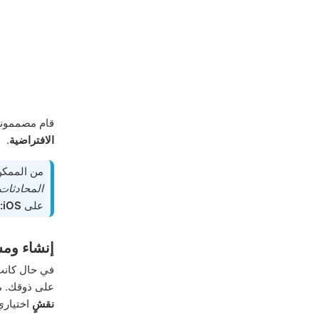
قام مصممونا 
الافتراضية
.
من الممكن 
المحادثات 
على
iOS:
إنشاء ومش
في حال كانت 
على ذوقك. م
نقشٍ
اختياري 