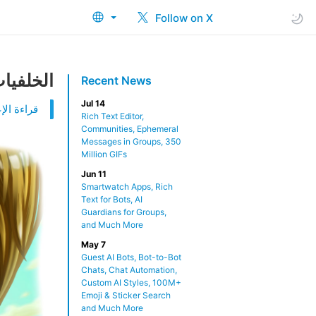
Follow on X
الخلفيا
Recent News
Jul 14
قراءة الإع
Rich Text Editor,
Communities, Ephemeral
Messages in Groups, 350
Million GIFs
Jun 11
Smartwatch Apps, Rich
Text for Bots, AI
Guardians for Groups,
and Much More
May 7
Guest AI Bots, Bot-to-Bot
Chats, Chat Automation,
Custom AI Styles, 100M+
Emoji & Sticker Search
and Much More