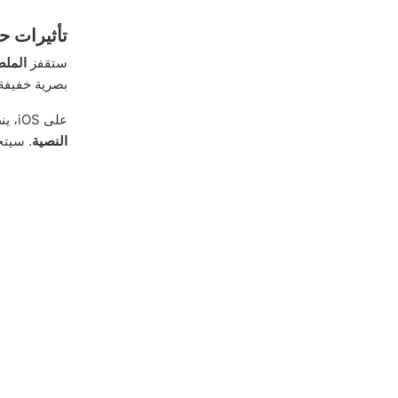
تأثيرات ح
ستقفز
الملص
بصرية خفيفة 
على iOS، ينطبق ذلك أيضًا على
النصية
. سيتح