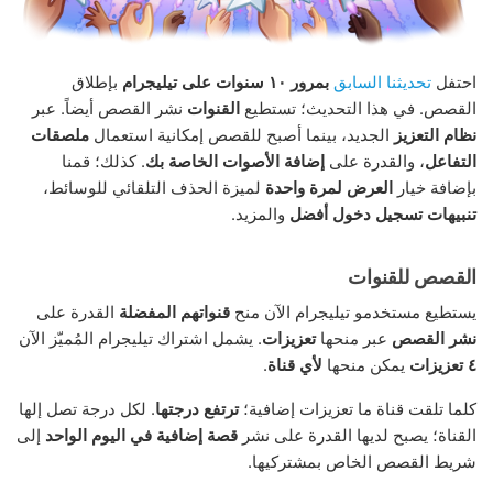
احتفل
تحديثنا السابق
بمرور ١٠ سنوات على تيليجرام
بإطلاق
القصص. في هذا التحديث؛ تستطيع
القنوات
نشر القصص أيضاً. عبر
نظام التعزيز
الجديد، بينما أصبح للقصص إمكانية استعمال
ملصقات
التفاعل
، والقدرة على
إضافة الأصوات الخاصة بك
. كذلك؛ قمنا
بإضافة خيار
العرض لمرة واحدة
لميزة الحذف التلقائي للوسائط،
تنبيهات تسجيل دخول أفضل
والمزيد.
القصص للقنوات
يستطيع مستخدمو تيليجرام الآن منح
قنواتهم المفضلة
القدرة على
نشر القصص
عبر منحها
تعزيزات
. يشمل اشتراك تيليجرام المُميّز الآن
٤ تعزيزات
يمكن منحها
لأي قناة
.
كلما تلقت قناة ما تعزيزات إضافية؛
ترتفع درجتها
. لكل درجة تصل إلها
القناة؛ يصبح لديها القدرة على نشر
قصة إضافية في اليوم الواحد
إلى
شريط القصص الخاص بمشتركيها.