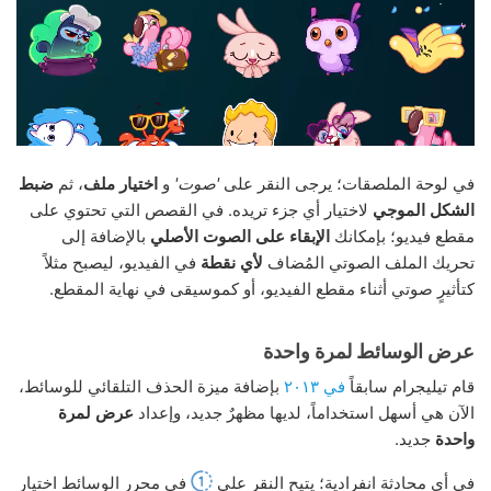
في لوحة الملصقات؛ يرجى النقر على
'صوت'
و
اختيار ملف
، ثم
ضبط
الشكل الموجي
لاختيار أي جزء تريده. في القصص التي تحتوي على
مقطع فيديو؛ بإمكانك
الإبقاء على الصوت الأصلي
بالإضافة إلى
تحريك الملف الصوتي المُضاف
لأي نقطة
في الفيديو، ليصبح مثلاً
كتأثيرٍ صوتي أثناء مقطع الفيديو، أو كموسيقى في نهاية المقطع.
عرض الوسائط لمرة واحدة
قام تيليجرام سابقاً
في ٢٠١٣
بإضافة ميزة الحذف التلقائي للوسائط،
الآن هي أسهل استخداماً، لديها مظهرٌ جديد، وإعداد
عرض لمرة
واحدة
جديد.
في أي محادثة انفرادية؛ يتيح النقر على
في محرر الوسائط اختيار