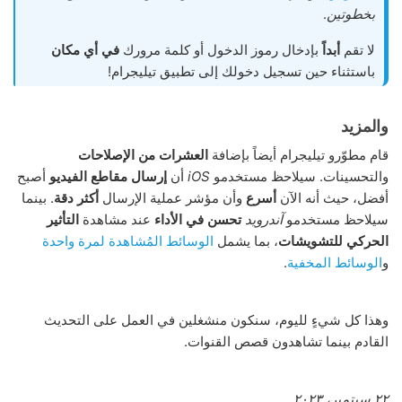
بخطوتين
.
لا تقم
أبداً
بإدخال رموز الدخول أو كلمة مرورك
في أي مكان
باستثناء حين تسجيل دخولك إلى تطبيق تيليجرام!
والمزيد
قام مطوّرو تيليجرام أيضاً بإضافة
العشرات من الإصلاحات
والتحسينات. سيلاحظ مستخدمو
iOS
أن
إرسال مقاطع الفيديو
أصبح
أفضل، حيث أنه الآن
أسرع
وأن مؤشر عملية الإرسال
أكثر دقة
. بينما
سيلاحظ مستخدمو
آندرويد
تحسن في الأداء
عند مشاهدة
التأثير
الحركي للتشويشات
، بما يشمل
الوسائط المُشاهدة لمرة واحدة
و
الوسائط المخفية
.
وهذا كل شيءٍ لليوم، سنكون منشغلين في العمل على التحديث
القادم بينما تشاهدون قصص القنوات.
٢٢ سبتمبر، ٢٠٢٣