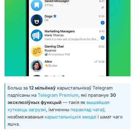
Больш за
12 мільёнаў
карыстальнікаў Telegram
падпісаны на
Telegram Premium
, які прапануе
30
эксклюзіўных функцый
— такія як
вышэйшая
хуткасць загрузкі
, імгненны
пераклад чатаў
,
неабмежаваныя
карыстальніцкія эмодзі
і шмат чаго
яшчэ.