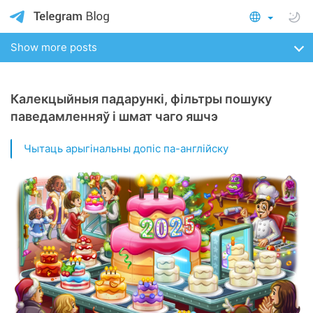
Show more posts
Калекцыйныя падарункі, фільтры пошуку
паведамленняў і шмат чаго яшчэ
Чытаць арыгінальны допіс па-англійску