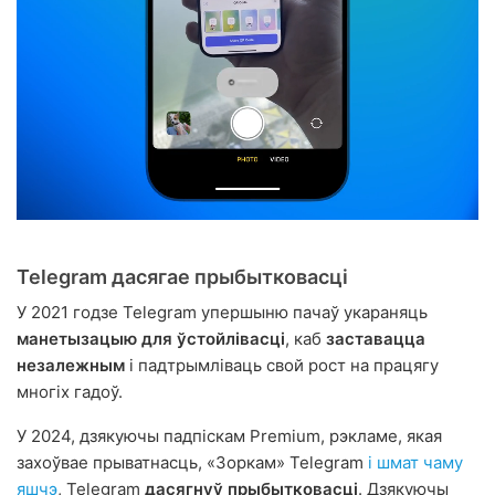
Telegram дасягае прыбытковасці
У 2021 годзе Telegram упершыню пачаў укараняць
манетызацыю для ўстойлівасці
, каб
заставацца
незалежным
і падтрымліваць свой рост на працягу
многіх гадоў.
У 2024, дзякуючы падпіскам Premium, рэкламе, якая
захоўвае прыватнасць, «Зоркам» Telegram
і шмат чаму
яшчэ
, Telegram
дасягнуў прыбытковасці
. Дзякуючы