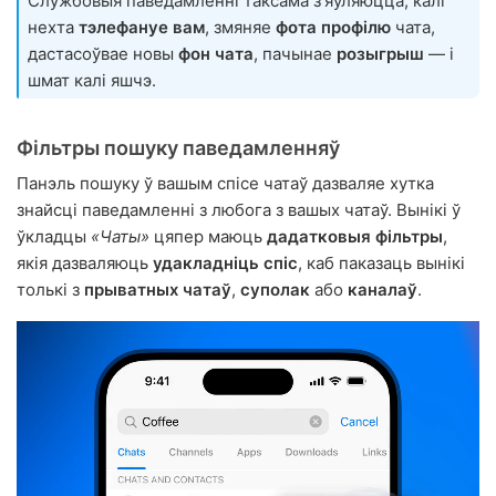
Службовыя паведамленні таксама з'яўляюцца, калі
нехта
тэлефануе вам
, змяняе
фота профілю
чата,
дастасоўвае новы
фон чата
, пачынае
розыгрыш
— і
шмат калі яшчэ.
Фільтры пошуку паведамленняў
Панэль пошуку ў вашым спісе чатаў дазваляе хутка
знайсці паведамленні з любога з вашых чатаў. Вынікі ў
ўкладцы
«Чаты»
цяпер маюць
дадатковыя фільтры
,
якія дазваляюць
удакладніць спіс
, каб паказаць вынікі
толькі з
прыватных чатаў
,
суполак
або
каналаў
.