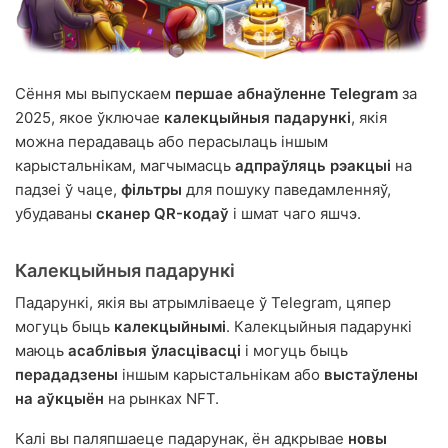
Сёння мы выпускаем
першае абнаўленне Telegram
за
2025, якое ўключае
калекцыйныя падарункі
, якія
можна перадаваць або перасылаць іншым
карыстальнікам, магчымасць
адпраўляць рэакцыі
на
падзеі ў чаце,
фільтры
для пошуку паведамленняў,
убудаваны
сканер QR-кодаў
і шмат чаго яшчэ.
Калекцыйныя падарункі
Падарункі, якія вы атрымліваеце ў Telegram, цяпер
могуць быць
калекцыйнымі
. Калекцыйныя падарункі
маюць
асаблівыя ўласцівасці
і могуць быць
перададзены
іншым карыстальнікам або
выстаўлены
на аўкцыён
на рынках NFT.
Калі вы паляпшаеце падарунак, ён адкрывае
новы