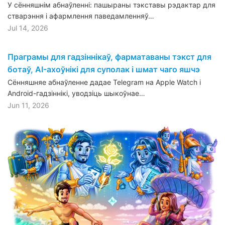
У сённяшнім абнаўленні: пашыраны тэкставы рэдактар для
стварэння і афармлення паведамленняў…
Jul 14, 2026
Праграмы для гадзіннікаў, фарматаваны тэкст для
ботаў, AI-ахоўнікі для суполак і шмат чаго яшчэ
Сённяшняе абнаўленне дадае Telegram на Apple Watch і
Android-гадзіннікі, уводзіць шыкоўнае…
Jun 11, 2026