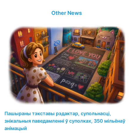
Other News
Пашыраны тэкставы рэдактар, супольнасці,
знікальныя паведамленні ў суполках, 350 мільёнаў
анімацый