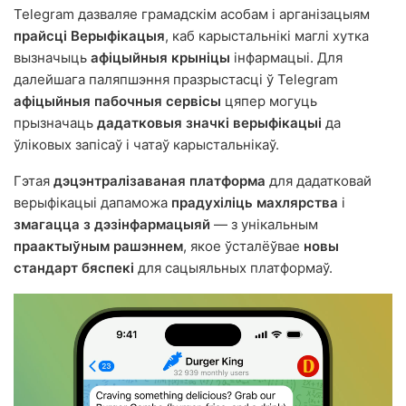
Telegram дазваляе грамадскім асобам і арганізацыям
прайсці Верыфікацыя
, каб карыстальнікі маглі хутка
вызначыць
афіцыйныя крыніцы
інфармацыі. Для
далейшага паляпшэння празрыстасці ў Telegram
афіцыйныя пабочныя сервісы
цяпер могуць
прызначаць
дадатковыя значкі верыфікацыі
да
ўліковых запісаў і чатаў карыстальнікаў.
Гэтая
дэцэнтралізаваная платформа
для дадатковай
верыфікацыі дапаможа
прадухіліць махлярства
і
змагацца з дэзінфармацыяй
— з унікальным
праактыўным рашэннем
, якое ўсталёўвае
новы
стандарт бяспекі
для сацыяльных платформаў.