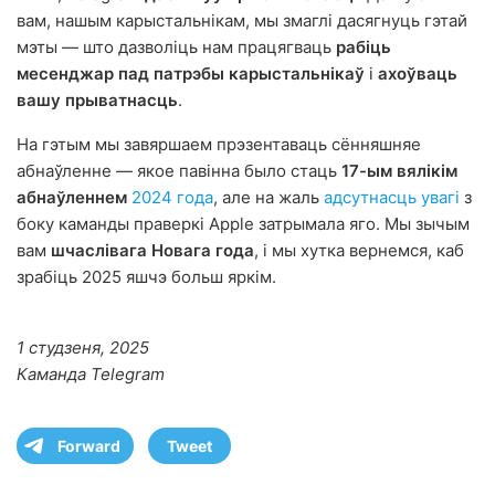
вам, нашым карыстальнікам, мы змаглі дасягнуць гэтай
мэты — што дазволіць нам працягваць
рабіць
месенджар пад патрэбы карыстальнікаў
і
ахоўваць
вашу прыватнасць
.
На гэтым мы завяршаем прэзентаваць сённяшняе
абнаўленне — якое павінна было стаць
17-ым вялікім
абнаўленнем
2024 года
, але на жаль
адсутнасць увагі
з
боку каманды праверкі Apple затрымала яго. Мы зычым
вам
шчаслівага Новага года
, і мы хутка вернемся, каб
зрабіць 2025 яшчэ больш яркім.
1 студзеня, 2025
Каманда Telegram
Forward
Tweet