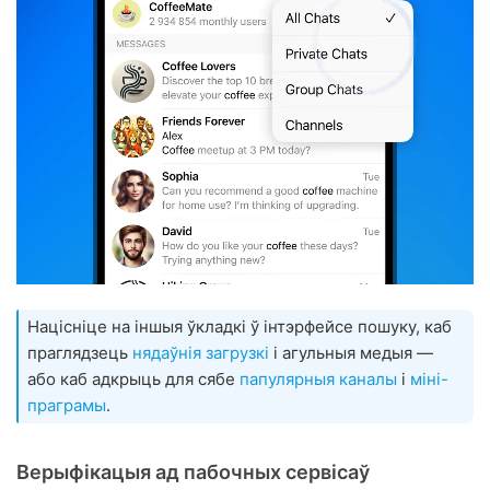
Націсніце на іншыя ўкладкі ў інтэрфейсе пошуку, каб
праглядзець
нядаўнія загрузкі
і агульныя медыя —
або каб адкрыць для сябе
папулярныя каналы
і
міні-
праграмы
.
Верыфікацыя ад пабочных сервісаў