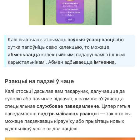
Калі вы хочаце атрымаць
пэўныя ўласцівасці
або
хутка папоўніць сваю калекцыю, то можаце
абменьвацца
калекцыйнымі падарункамі з іншымі
карыстальнікамі. Абмен адбываецца
імгненна
.
Рэакцыі на падзеі ў чаце
Калі хтосьці дасылае вам падарунак, далучаецца да
суполкі або пачынае відэачат, у размове з'яўляецца
спецыяльнае
службовае паведамленне
. Цяпер гэтыя
паведамленні
падтрымліваюць рэакцыі
— так што вы
можаце падзякаваць кіраўніку або прывітаць новых
удзельнікаў усяго за два націскі.