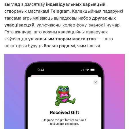
выгляд
з дзясяткаў
індывідуальных варыяцый
,
створаных мастакамі Telegram. Калекцыйныя падарункі
таксама атрымліваюць выпадковы набор
другасных
уласцівасцяў
, уключаючы колер фону, значок і нумар.
Гэта азначае, што кожны калекцыйны падарунак
з'яўляецца
унікальным творам мастацтва
— і што
некаторыя будуць
больш рэдкімі
, чым іншыя.