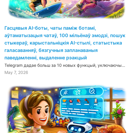
Гасцявыя AI-боты, чаты паміж ботамі,
аўтаматызацыя чатаў, 100 мільёнаў эмодзі, пошук
стыкераў, карыстальніцкія AI-стылі, статыстыка
галасаванняў, бязгучныя запланаваныя
паведамленні, выдаленне рэакцый
Telegram дадае больш за 10 новых функцый, уключаючы…
May 7, 2026