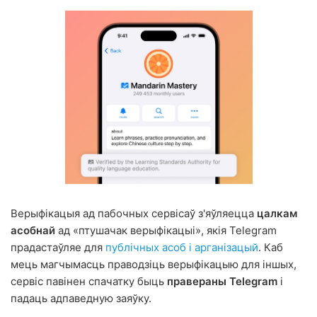
Верыфікацыя ад пабочных сервісаў з'яўляецца
цалкам
асобнай
ад «птушачак верыфікацыі», якія Telegram
прадастаўляе для
публічных асоб і арганізацый
. Каб
мець магчымасць праводзіць верыфікацыю для іншых,
сервіс павінен спачатку быць
правераны Telegram
і
падаць адпаведную заяўку.