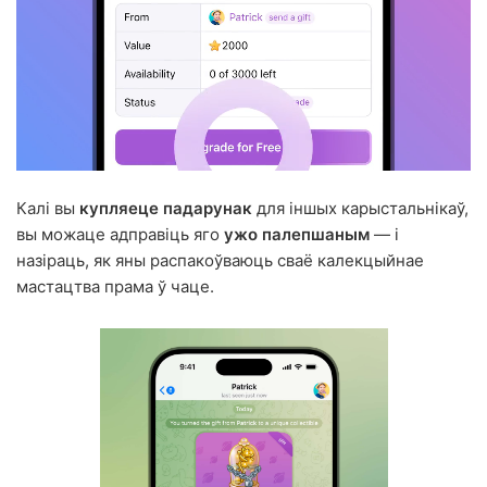
Калі вы
купляеце падарунак
для іншых карыстальнікаў,
вы можаце адправіць яго
ужо палепшаным
— і
назіраць, як яны распакоўваюць сваё калекцыйнае
мастацтва прама ў чаце.