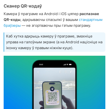
Сканер QR-кодаў
Камера ў праграме на Android і iOS цяпер
распазнае
QR-коды
, адкрываючы спасылкі ў вашым
стандартным
браўзеры
— не згортваючы пры гэтым праграму.
Каб хутка адкрыць камеру ў праграме, змахніце
управа на галоўным экране (а на Android націсніце на
іконку камеру ў правым ніжнім куце).