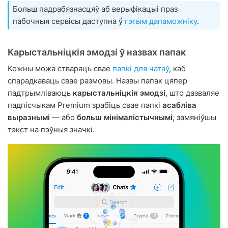
Больш падрабязнасцяў аб верыфікацыі праз
пабочныя сервісы даступна ў
гэтым дапаможніку
.
Карыстальніцкія эмодзі ў назвах папак
Кожны можа ствараць свае
папкі для чатаў
, каб
спарадкаваць свае размовы. Назвы папак цяпер
падтрымліваюць
карыстальніцкія эмодзі
, што дазваляе
падпісчыкам Premium зрабіць свае папкі
асабліва
выразнымі
— або
больш мінімалістычнымі
, замяніўшы
тэкст на пэўныя значкі.