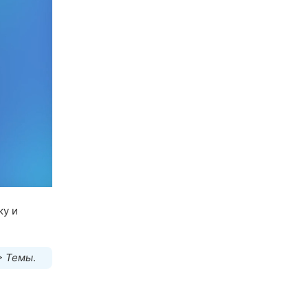
ку и
> Темы
.