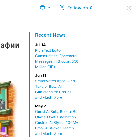
Follow on X
Recent News
рафии
Jul 14
Rich Text Editor,
Communities, Ephemeral
Messages in Groups, 350
Million GIFs
Jun 11
Smartwatch Apps, Rich
Text for Bots, AI
Guardians for Groups,
and Much More
May 7
Guest AI Bots, Bot-to-Bot
Chats, Chat Automation,
Custom AI Styles, 100M+
Emoji & Sticker Search
and Much More