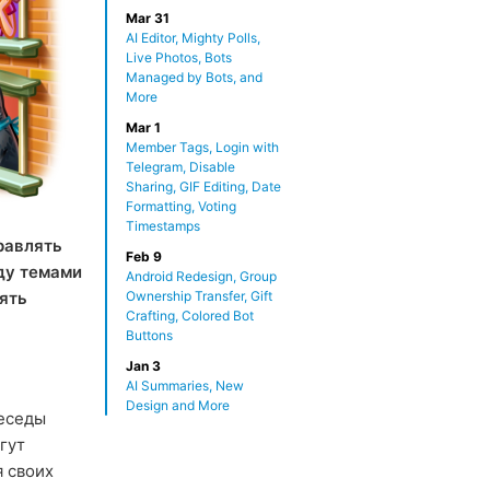
Mar 31
AI Editor, Mighty Polls,
Live Photos, Bots
Managed by Bots, and
More
Mar 1
Member Tags, Login with
Telegram, Disable
Sharing, GIF Editing, Date
Formatting, Voting
Timestamps
равлять
Feb 9
ду темами
Android Redesign, Group
ять
Ownership Transfer, Gift
Crafting, Colored Bot
Buttons
Jan 3
AI Summaries, New
Design and More
беседы
гут
я своих