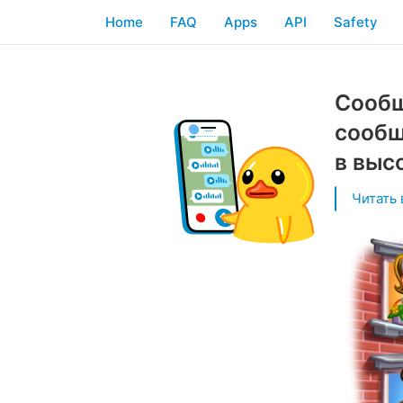
Home
FAQ
Apps
API
Safety
Сообщ
сообщ
в выс
Читать 