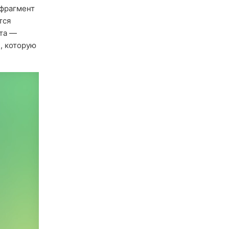
 фрагмент
тся
ата —
я
, которую