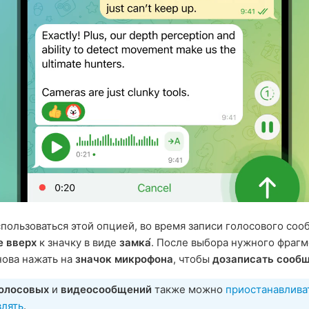
пользоваться этой опцией, во время записи голосового со
е вверх
к значку в виде
замка́
. После выбора нужного фрагм
ова нажать на
значок микрофона
, чтобы
дозаписать сооб
олосовых
и
видеосообщений
также можно
приостанавлива
влять
.