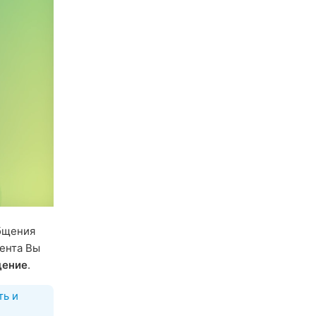
общения
ента Вы
щение
.
ть и