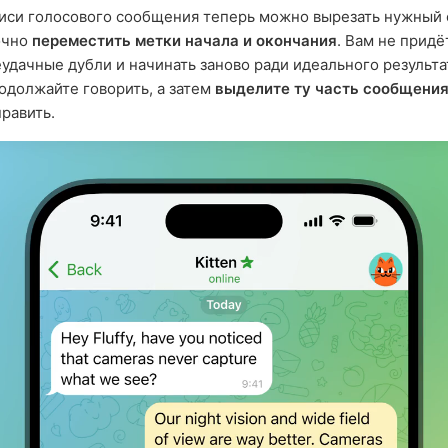
иси голосового сообщения теперь можно вырезать нужный
очно
переместить метки начала и окончания
. Вам не придё
еудачные дубли и начинать заново ради идеального результ
одолжайте говорить, а затем
выделите ту часть сообщени
править.