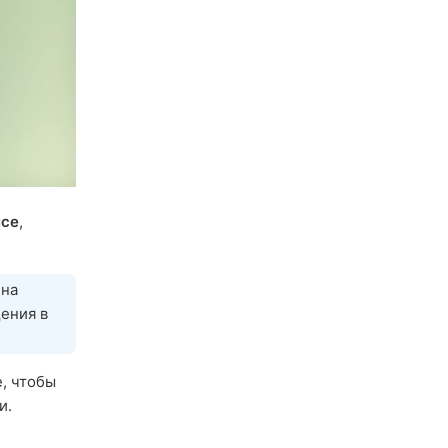
йсе
,
 на
ения в
, чтобы
и.