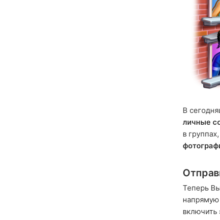
В сегодн
личные с
в группах
фотограф
Отправ
Теперь В
напрямую 
включить 