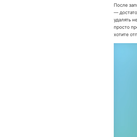
После зап
— достат
удалять н
просто пр
хотите от