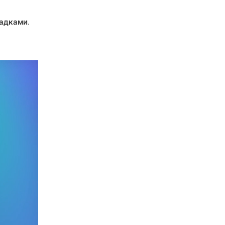
ладками
.