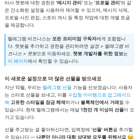
타사 챗봇에 대한 권한은
'메시지 관리'
또는
'프로필 관리'
와 같
은 간소화된 설정을 사용하여 제어할 수 있으며, 메시지 삭제,
프로필 사진 편집, 스토리 게시 등 특정 작업에 대한 개별 토글
을 제공합니다.
텔레그램 비즈니스는
모든 프리미엄 구독자
에게 포함됩니
다. 챗봇을 추가하고 권한을 관리하려면
설정 > 텔레그램 비
즈니스 > 챗봇
으로 이동하세요.
챗봇 개발자를 위한 정보
는
이 페이지
에서 확인할 수 있습니다.
이 새로운 설정으로 더 많은 선물을 받으세요
지난 10월, 우리는
텔레그램 선물
기능을 선보였습니다. 사용자
는 스타로 선물을 보내고, 이를
수집형 아이템으로 업그레이드
해
고유한 스타일을 잠금 해제
하거나
블록체인에서 거래
할 수
있습니다. 현재 텔레그램에서는 매달
1천만 개 이상의 선물
이 오
가고 있습니다.
선물 주고받는 걸 좋아하신다면, 입력창에
'선물' 버튼
을 추가할
수 있습니다 —
나뿐만 아니라 대화 상대방 모두를 위해서요