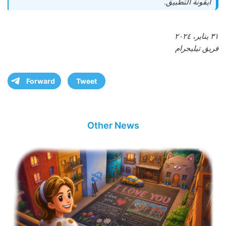
أيقونة التطبيق
.
٣١ يناير، ٢٠٢٤
فريق تيليجرام
Forward
Tweet
Other News