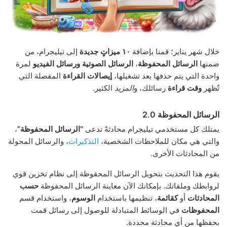
خلال شهر يناير؛ قمنا بإضافة
١٠ ميزاتٍ جديدة
إلى تيليجرام، من
ضمنها
الرسائل المحفوظة
،
الرسائل الصوتية ورسائل الفيديو
لمرة
واحدة التي يتم حذفها بعد تشغيلها،
إيصالات القراءة
المفصلة التي
تُظهر
وقت قراءة
رسائلك، و
المزيد
الكثير.
الرسائل المحفوظة 2.0
يمتلك كل مستخدمي تيليجرام محادثةً تدعى
“الرسائل المحفوظة”
،
والتي هي مكان للملاحظات الشخصية،
التذكيرات
، والرسائل المحولة
من المحادثات الأخرى.
يقوم هذا التحديث بتحويل الرسائل المحفوظة إلى نظام تخزين قوي
لروابطك وملفاتك. بإمكانك الآن معاينة الرسائل المحفوظة
حسب
المحادثات
أو
كقائمة
، تنظيمها باستخدام
الوسوم
، واستخدام قسم
المحفوظات
في الوسائط المتبادلة للوصول إلى رسائل قمت
بحفظها من أي محادثة محددة.