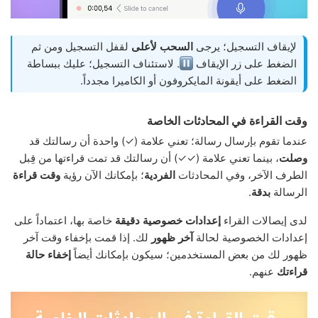
لإيقاف التسجيل؛ يرجى
السحب لأعلى
لقفل التسجيل ومن ثم
الضغط على زر الإيقاف
. لاستئناف التسجيل؛ عليك ببساطة
الضغط على أيقونة المايكروفون أو الكاميرا مجدداً.
وقت القراءة في المحادثات الخاصة
عندما تقوم بإرسال رسالة؛ تعني علامة (✓) واحدة أن رسالتك قد
وصلت
، بينما تعني علامة (✓✓) أن رسالتك قد تمت قراءتها من قِبل
الطرف الآخر، وفي المحادثات
الفردية
؛ بإمكانك الآن رؤية
وقت قراءة
الرسالة
بدقة
.
لدى إيصالات القراء
إعدادات خصوصية دقيقة
خاصة بها، اعتماداً على
إعدادات الخصوصية لحالة
آخر ظهور
لك. إذا قمت بإخفاء وقت آخر
ظهور لك من بعض المستخدمين؛ سيكون بإمكانك أيضاً
إخفاء حالة
قراءتك
عنهم.