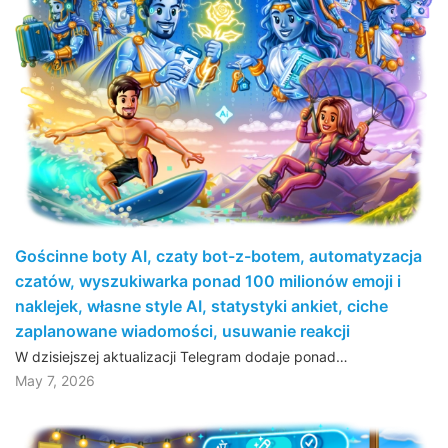
Gościnne boty AI, czaty bot-z-botem, automatyzacja
czatów, wyszukiwarka ponad 100 milionów emoji i
naklejek, własne style AI, statystyki ankiet, ciche
zaplanowane wiadomości, usuwanie reakcji
W dzisiejszej aktualizacji Telegram dodaje ponad…
May 7, 2026