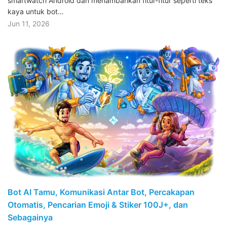
smartwatch Android dan menambahkan fitur-fitur seperti teks
kaya untuk bot…
Jun 11, 2026
Bot AI Tamu, Komunikasi Antar Bot, Percakapan
Otomatis, Pencarian Emoji & Stiker 100J+, dan
Sebagainya