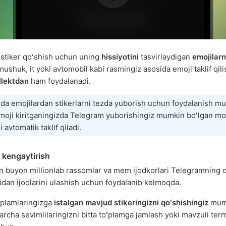
stiker qoʻshish uchun uning
hissiyotini
tasvirlaydigan
emojilarn
ushuk, it yoki avtomobil kabi rasmingiz asosida emoji taklif qil
ellektdan
ham foydalanadi.
da emojilardan stikerlarni tezda yuborish uchun foydalanish m
moji kiritganingizda Telegram yuborishingiz mumkin boʻlgan m
i avtomatik taklif qiladi.
 kengaytirish
an buyon millionlab rassomlar va mem ijodkorlari Telegramning 
idan ijodlarini ulashish uchun foydalanib kelmoqda.
ʻplamlaringizga
istalgan mavjud stikeringizni qoʻshishingiz
mum
archa sevimlilaringizni bitta toʻplamga jamlash yoki mavzuli ter