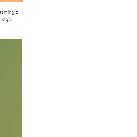
Rasmingiz
ektga