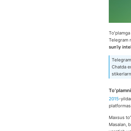
Toʻplamga 
Telegram m
sunʼiy int
Telegram
Chatda e
stikerlarn
Toʻplamni
2015
-yild
platformas
Maxsus to
Masalan, b