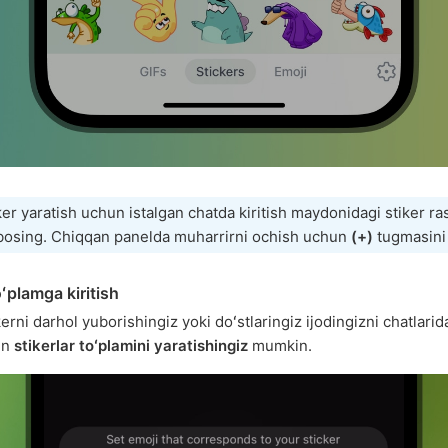
ker yaratish uchun istalgan chatda kiritish maydonidagi stiker ra
bosing. Chiqqan panelda muharrirni ochish uchun
(+)
tugmasini
oʻplamga kiritish
erni darhol yuborishingiz yoki doʻstlaringiz ijodingizni chatlarid
un
stikerlar toʻplamini yaratishingiz
mumkin.