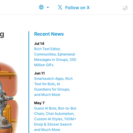
Follow on X
ng
Recent News
Jul 14
Rich Text Editor,
Communities, Ephemeral
Messages in Groups, 350
Million GIFs
Jun 11
Smartwatch Apps, Rich
Text for Bots, AI
Guardians for Groups,
and Much More
May 7
Guest AI Bots, Bot-to-Bot
Chats, Chat Automation,
Custom AI Styles, 100M+
Emoji & Sticker Search
and Much More