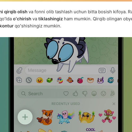
i qirqib olish
va fonni olib tashlash uchun bitta bosish kifoya. 
 qoʻlda
oʻchirish
va
tiklashingiz
ham mumkin. Qirqib olingan oby
kontur
qoʻshishingiz mumkin.