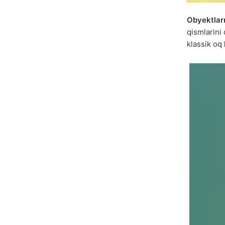
Obyektlarn
qismlarini
klassik oq