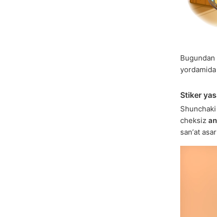
Bugundan 
yordamida
Stiker ya
Shunchak
cheksiz
an
sanʼat asa