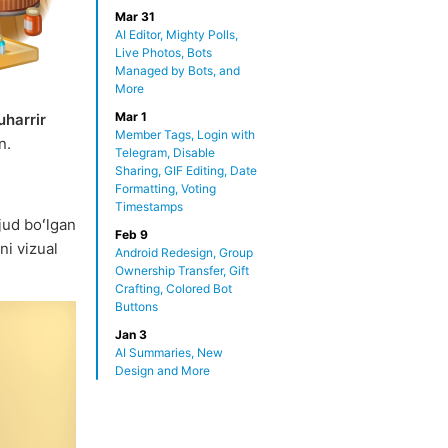
Mar 31
AI Editor, Mighty Polls,
Live Photos, Bots
Managed by Bots, and
More
Mar 1
uharrir
Member Tags, Login with
n.
Telegram, Disable
Sharing, GIF Editing, Date
Formatting, Voting
Timestamps
jud boʻlgan
Feb 9
ni vizual
Android Redesign, Group
Ownership Transfer, Gift
Crafting, Colored Bot
Buttons
Jan 3
AI Summaries, New
Design and More