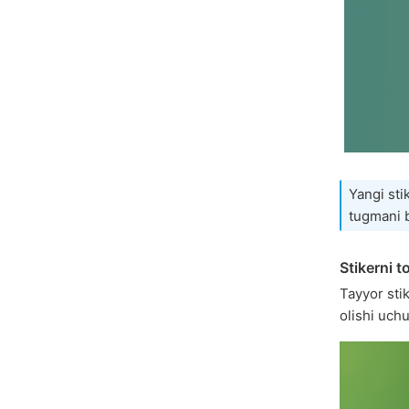
Yangi sti
tugmani 
Stikerni t
Tayyor stik
olishi uch