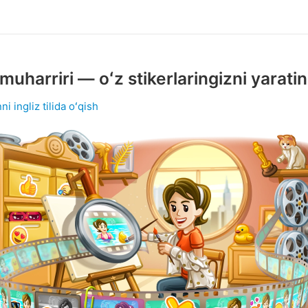
 muharriri — oʻz stikerlaringizni yarati
ni ingliz tilida oʻqish