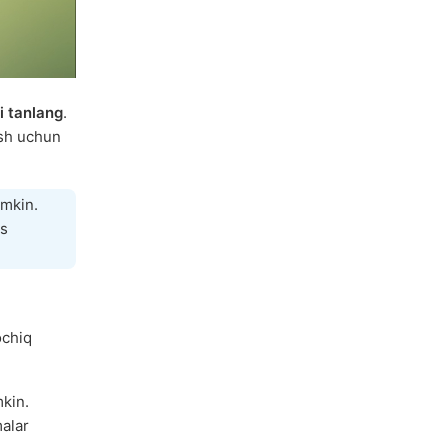
i tanlang
.
ish uchun
umkin.
os
ochiq
kin.
malar