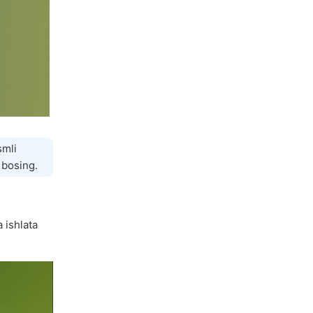
smli
 bosing.
a ishlata