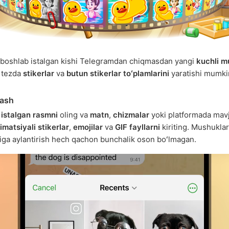
boshlab istalgan kishi Telegramdan chiqmasdan yangi
kuchli m
 tezda
stikerlar
va
butun stikerlar toʻplamlarini
yaratishi mumki
sash
i
istalgan rasmni
oling va
matn
,
chizmalar
yoki platformada mav
imatsiyali stikerlar
,
emojilar
va
GIF fayllarni
kiriting. Mushuklar
riga aylantirish hech qachon bunchalik oson boʻlmagan.