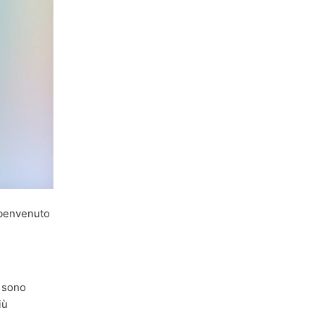
l benvenuto
e sono
iù