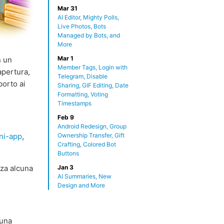
Mar 31
AI Editor, Mighty Polls,
Live Photos, Bots
Managed by Bots, and
More
Mar 1
n un
Member Tags, Login with
apertura,
Telegram, Disable
porto ai
Sharing, GIF Editing, Date
Formatting, Voting
Timestamps
Feb 9
Android Redesign, Group
ni-app
,
Ownership Transfer, Gift
Crafting, Colored Bot
Buttons
nza alcuna
Jan 3
AI Summaries, New
Design and More
una