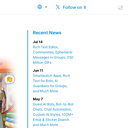
Follow on X
Recent News
Jul 14
Rich Text Editor,
Communities, Ephemeral
Messages in Groups, 350
Million GIFs
Jun 11
Smartwatch Apps, Rich
Text for Bots, AI
Guardians for Groups,
and Much More
May 7
Guest AI Bots, Bot-to-Bot
Chats, Chat Automation,
Custom AI Styles, 100M+
Emoji & Sticker Search
and Much More