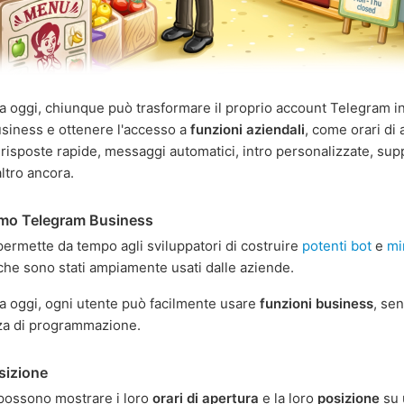
da oggi, chiunque può trasformare il proprio account Telegram i
siness e ottenere l'accesso a
funzioni aziendali
, come orari di 
 risposte rapide, messaggi automatici, intro personalizzate, sup
ltro ancora.
amo Telegram Business
ermette da tempo agli sviluppatori di costruire
potenti bot
e
mi
che sono stati ampiamente usati dalle aziende.
da oggi, ogni utente può facilmente usare
funzioni business
, se
a di programmazione.
sizione
à possono mostrare i loro
orari di apertura
e la loro
posizione
su 