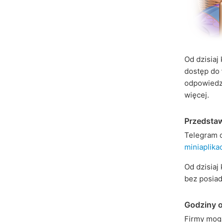
Od dzisiaj
dostęp do
odpowiedz
więcej.
Przedsta
Telegram 
miniaplikac
Od dzisia
bez posiad
Godziny ot
Firmy mog