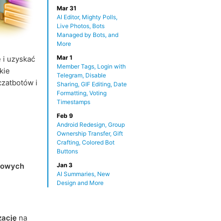
Mar 31
AI Editor, Mighty Polls,
Live Photos, Bots
Managed by Bots, and
More
Mar 1
 i uzyskać
Member Tags, Login with
bkie
Telegram, Disable
zatbotów i
Sharing, GIF Editing, Date
Formatting, Voting
Timestamps
Feb 9
Android Redesign, Group
i
Ownership Transfer, Gift
Crafting, Colored Bot
Buttons
esowych
Jan 3
AI Summaries, New
Design and More
zację
na