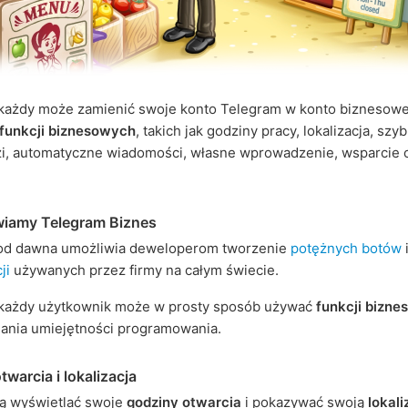
 każdy może zamienić swoje konto Telegram w konto biznesowe
funkcji biznesowych
, takich jak godziny pracy, lokalizacja, szy
i, automatyczne wiadomości, własne wprowadzenie, wsparcie c
wiamy Telegram Biznes
od dawna umożliwia deweloperom tworzenie
potężnych botów
ji
używanych przez firmy na całym świecie.
j każdy użytkownik może w prosty sposób używać
funkcji bizn
ania umiejętności programowania.
warcia i lokalizacja
ą wyświetlać swoje
godziny otwarcia
i pokazywać swoją
lokali