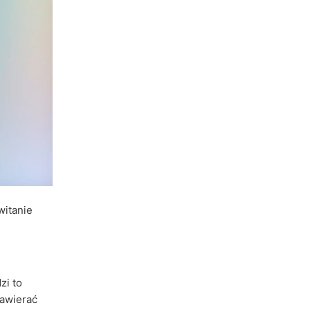
witanie
zi to
zawierać