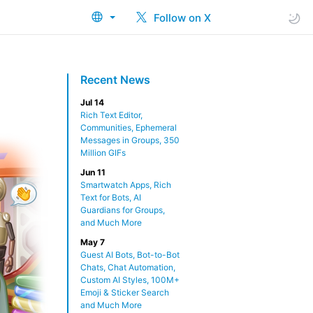
Follow on X
Recent News
Jul 14
Rich Text Editor,
Communities, Ephemeral
Messages in Groups, 350
Million GIFs
Jun 11
Smartwatch Apps, Rich
Text for Bots, AI
Guardians for Groups,
and Much More
May 7
Guest AI Bots, Bot-to-Bot
Chats, Chat Automation,
Custom AI Styles, 100M+
Emoji & Sticker Search
and Much More