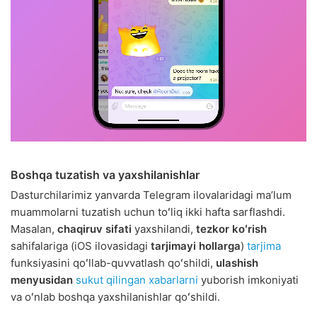
Boshqa tuzatish va yaxshilanishlar
Dasturchilarimiz yanvarda Telegram ilovalaridagi maʼlum
muammolarni tuzatish uchun toʻliq ikki hafta sarflashdi.
Masalan,
chaqiruv sifati
yaxshilandi,
tezkor koʻrish
sahifalariga (iOS ilovasidagi
tarjimayi hollarga
)
tarjima
funksiyasini qoʻllab-quvvatlash qoʻshildi,
ulashish
menyusidan
sukut qilingan xabarlarni
yuborish imkoniyati
va oʻnlab boshqa yaxshilanishlar qoʻshildi.