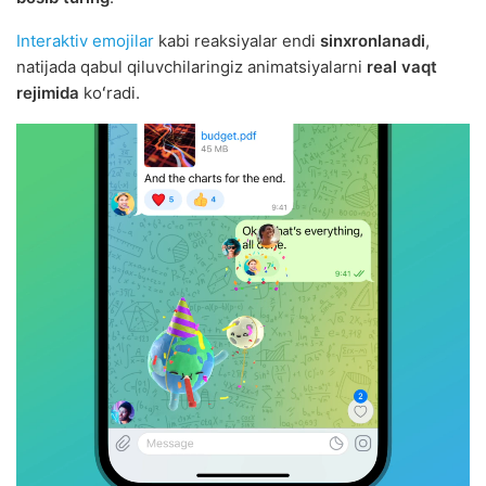
Interaktiv emojilar
kabi reaksiyalar endi
sinxronlanadi
,
natijada qabul qiluvchilaringiz animatsiyalarni
real vaqt
rejimida
koʻradi.