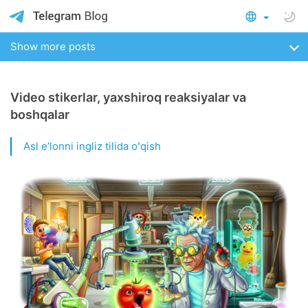
Show more posts
Video stikerlar, yaxshiroq reaksiyalar va
boshqalar
Asl eʼlonni ingliz tilida oʻqish