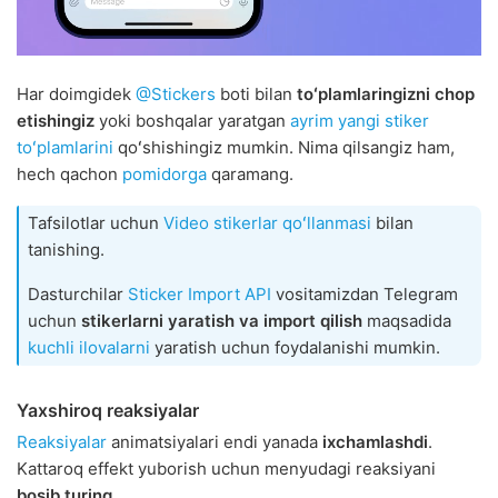
Har doimgidek
@Stickers
boti bilan
toʻplamlaringizni chop
etishingiz
yoki boshqalar yaratgan
ayrim
yangi
stiker
toʻplamlarini
qoʻshishingiz mumkin. Nima qilsangiz ham,
hech qachon
pomidorga
qaramang.
Tafsilotlar uchun
Video stikerlar qoʻllanmasi
bilan
tanishing.
Dasturchilar
Sticker Import API
vositamizdan Telegram
uchun
stikerlarni yaratish va import qilish
maqsadida
kuchli ilovalarni
yaratish uchun foydalanishi mumkin.
Yaxshiroq reaksiyalar
Reaksiyalar
animatsiyalari endi yanada
ixchamlashdi
.
Kattaroq effekt yuborish uchun menyudagi reaksiyani
bosib turing
.