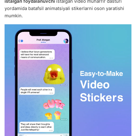
istalgan foydalanuvchi
istalgan video muharrir dasturi
yordamida batafsil animatsiyali stikerlarni oson yaratishi
mumkin.