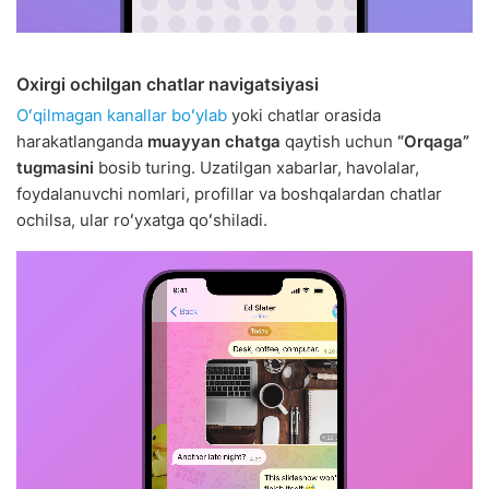
Oxirgi ochilgan chatlar navigatsiyasi
Oʻqilmagan kanallar boʻylab
yoki chatlar orasida
harakatlanganda
muayyan chatga
qaytish uchun
“Orqaga”
tugmasini
bosib turing. Uzatilgan xabarlar, havolalar,
foydalanuvchi nomlari, profillar va boshqalardan chatlar
ochilsa, ular roʻyxatga qoʻshiladi.