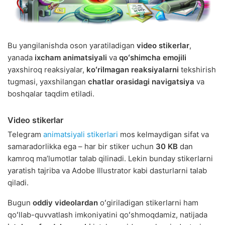
Bu yangilanishda oson yaratiladigan
video stikerlar
,
yanada
ixcham animatsiyali
va
qoʻshimcha emojili
yaxshiroq reaksiyalar,
koʻrilmagan reaksiyalarni
tekshirish
tugmasi, yaxshilangan
chatlar orasidagi navigatsiya
va
boshqalar taqdim etiladi.
Video stikerlar
Telegram
animatsiyali stikerlari
mos kelmaydigan sifat va
samaradorlikka ega – har bir stiker uchun
30 KB
dan
kamroq maʼlumotlar talab qilinadi. Lekin bunday stikerlarni
yaratish tajriba va Adobe Illustrator kabi dasturlarni talab
qiladi.
Bugun
oddiy videolardan
oʻgiriladigan stikerlarni ham
qoʻllab-quvvatlash imkoniyatini qoʻshmoqdamiz, natijada