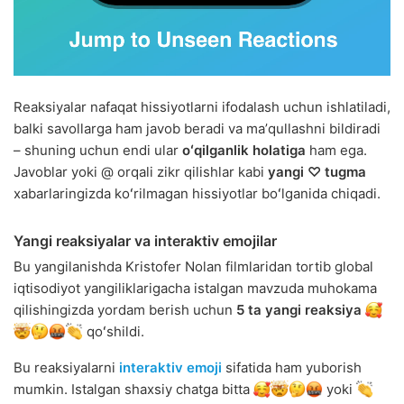
Reaksiyalar nafaqat hissiyotlarni ifodalash uchun ishlatiladi,
balki savollarga ham javob beradi va maʼqullashni bildiradi
– shuning uchun endi ular
oʻqilganlik holatiga
ham ega.
Javoblar yoki @ orqali zikr qilishlar kabi
yangi ♡ tugma
xabarlaringizda koʻrilmagan hissiyotlar boʻlganida chiqadi.
Yangi reaksiyalar va interaktiv emojilar
Bu yangilanishda Kristofer Nolan filmlaridan tortib global
iqtisodiyot yangiliklarigacha istalgan mavzuda muhokama
qilishingizda yordam berish uchun
5 ta yangi reaksiya
qoʻshildi.
Bu reaksiyalarni
interaktiv emoji
sifatida ham yuborish
mumkin. Istalgan shaxsiy chatga bitta
yoki