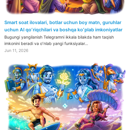
Smart soat ilovalari, botlar uchun boy matn, guruhlar
uchun AI qoʻriqchilari va boshqa koʻplab imkoniyatlar
Bugungi yangilanish Telegramni ikkala bilakda ham taqish
imkonini beradi va oʻnlab yangi funksiyalar…
Jun 11, 2026