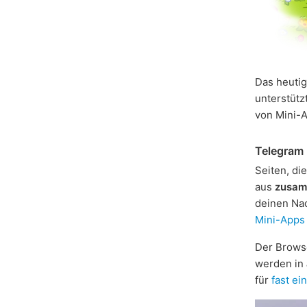
Das heutig
unterstütz
von Mini-A
Telegram
Seiten, di
aus
zusam
deinen Na
Mini-Apps
Der Brows
werden in
für
fast ei