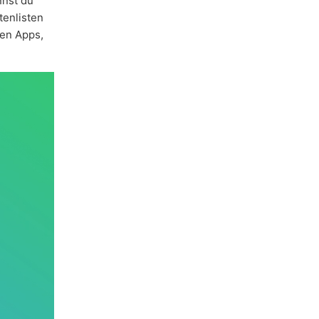
nnst du
tenlisten
den Apps,