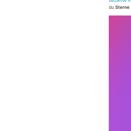
bezahlte I
du
Sterne