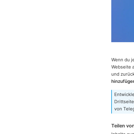
Wenn du je
Webseite a
und zurück
hinzufüge
Entwickl
Drittseit
von Tele
Teilen vo