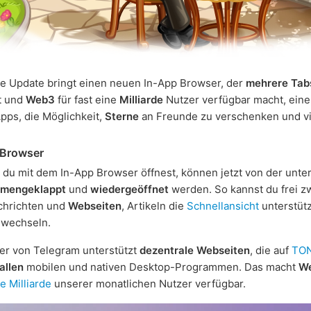
e Update bringt einen neuen In-App Browser, der
mehrere Tab
t und
Web3
für fast eine
Milliarde
Nutzer verfügbar macht, ein
pps, die Möglichkeit,
Sterne
an Freunde zu verschenken und vi
 Browser
e du mit dem In-App Browser öffnest, können jetzt von der unte
mengeklappt
und
wiedergeöffnet
werden. So kannst du frei z
chrichten und
Webseiten
, Artikeln die
Schnellansicht
unterstüt
wechseln.
er von Telegram unterstützt
dezentrale Webseiten
, die auf
TO
allen
mobilen und nativen Desktop-Programmen. Das macht
W
ne Milliarde
unserer monatlichen Nutzer verfügbar.