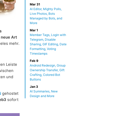
Mar 31
AI Editor, Mighty Polls,
Live Photos, Bots
Managed by Bots, and
More
Mar 1
s
Member Tags, Login with
e
neue Art
Telegram, Disable
eles mehr.
Sharing, GIF Editing, Date
Formatting, Voting
Timestamps
Feb 9
ren Leiste
Android Redesign, Group
wischen
Ownership Transfer, Gift
Crafting, Colored Bot
zen und
Buttons
Jan 3
AI Summaries, New
N
gehostet
Design and More
eb3
sofort