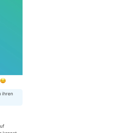
.
u ihren
uf