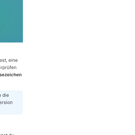
est, eine
erprüfen
sezeichen
e die
ersion