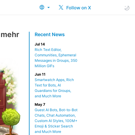
Follow on X
 mehr
Recent News
Jul 14
Rich Text Editor,
Communities, Ephemeral
Messages in Groups, 350
Million GIFs
Jun 11
Smartwatch Apps, Rich
Text for Bots, AI
Guardians for Groups,
and Much More
May 7
Guest AI Bots, Bot-to-Bot
Chats, Chat Automation,
Custom AI Styles, 100M+
Emoji & Sticker Search
and Much More