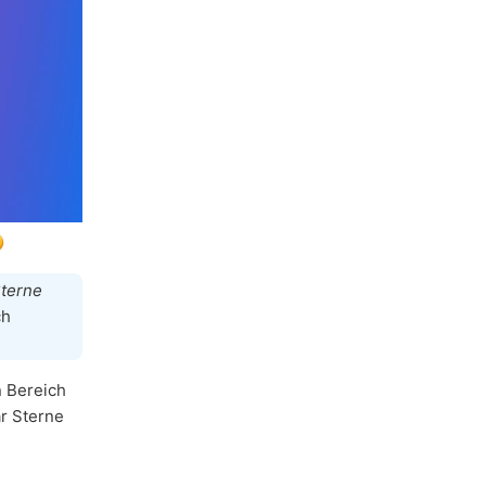
Sterne
ch
n Bereich
ar Sterne