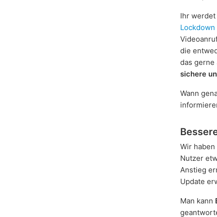
Ihr werdet
Lockdown
Videoanruf
die entwe
das gerne 
sichere u
Wann genau
informiere
Bessere
Wir haben
Nutzer etw
Anstieg er
Update erw
Man kann
geantworte