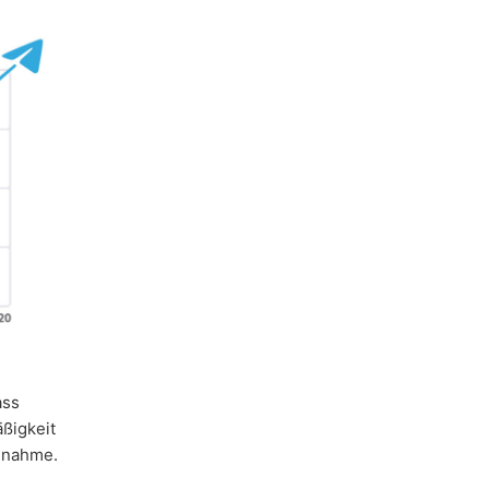
ass
ßigkeit
Annahme.