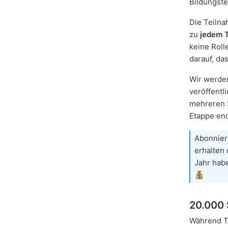
Bildungste
Die Teilna
zu
jedem 
keine Roll
darauf, da
Wir werden
veröffentl
mehreren S
Etappe en
Abonnie
erhalten 
Jahr hab
20.000 
Während T