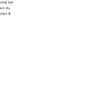
inmal bei
 wo du
tzten
5