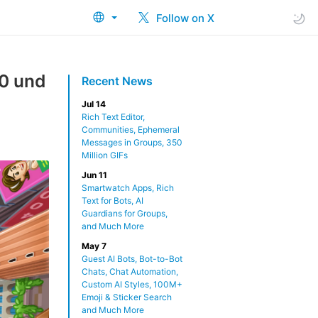
Follow on X
.0 und
Recent News
Jul 14
Rich Text Editor,
Communities, Ephemeral
Messages in Groups, 350
Million GIFs
Jun 11
Smartwatch Apps, Rich
Text for Bots, AI
Guardians for Groups,
and Much More
May 7
Guest AI Bots, Bot-to-Bot
Chats, Chat Automation,
Custom AI Styles, 100M+
Emoji & Sticker Search
and Much More