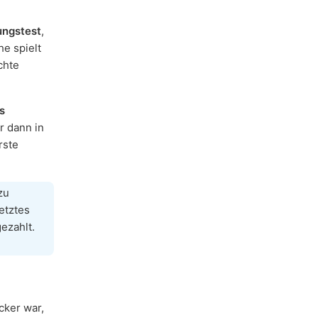
ungstest
,
he spielt
chte
s
r dann in
rste
zu
etztes
ezahlt.
icker war,