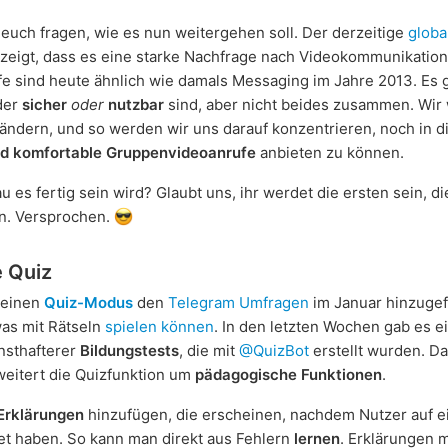
 euch fragen, wie es nun weitergehen soll. Der derzeitige
globa
zeigt, dass es eine starke Nachfrage nach Videokommunikation 
e sind heute ähnlich wie damals Messaging im Jahre 2013. Es g
der
sicher
oder
nutzbar
sind, aber nicht beides zusammen. Wir
ändern, und so werden wir uns darauf konzentrieren, noch in 
nd komfortable Gruppenvideoanrufe
anbieten zu können.
 es fertig sein wird? Glaubt uns, ihr werdet die ersten sein, di
n. Versprochen.
 Quiz
 einen
Quiz-Modus
den
Telegram Umfragen
im Januar hinzugef
as mit Rätseln
spielen
können
. In den letzten Wochen gab es e
nsthafterer
Bildungstests
, die mit
@QuizBot
erstellt wurden. D
eitert die Quizfunktion um
pädagogische Funktionen
.
Erklärungen
hinzufügen, die erscheinen, nachdem Nutzer auf e
t haben. So kann man direkt aus Fehlern
lernen
. Erklärungen 