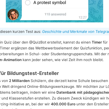
 diesen kurzen Test aus:
Geschichte und Merkmale von Telegr
n Quiz über den @QuizBot erstellst, kannst du einen
Timer
für
 Timer ergänzen das Wettbewerbselement der Quizfunktion, per
orbereitungen in Schul- oder Studentengruppenchats. Mit der
n-Animation
kann jeder sehen, wie viel Zeit ihm noch bleibt.
ür Bildungstest-Ersteller
s von
2 Milliarden
Schülern, die derzeit keine Schule besuchen
e Welt dringend Online-Bildungswerkzeuge. Wir möchten zur 
blems beitragen, indem wir eine
Datenbank mit pädagogische
r und Klassenstufen erstellen. Zu diesem Zweck kündigen wir h
ing-Initiative an, bei der wir
400.000 Euro
unter den Erstelle