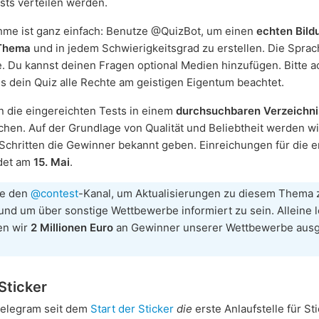
sts verteilen werden.
hme ist ganz einfach: Benutze @QuizBot, um einen
echten Bild
Thema
und in jedem Schwierigkeitsgrad zu erstellen. Die Sprac
e. Du kannst deinen Fragen optional Medien hinzufügen. Bitte a
ss dein Quiz alle Rechte am geistigen Eigentum beachtet.
 die eingereichten Tests in einem
durchsuchbaren Verzeichni
ichen. Auf der Grundlage von Qualität und Beliebtheit werden wi
chritten die Gewinner bekannt geben. Einreichungen für die e
det am
15. Mai
.
re den
@contest
-Kanal, um Aktualisierungen zu diesem Thema 
und um über sonstige Wettbewerbe informiert zu sein. Alleine l
en wir
2 Millionen Euro
an Gewinner unserer Wettbewerbe ausg
Sticker
elegram seit dem
Start der Sticker
die
erste Anlaufstelle für St