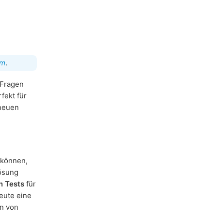
am
.
 Fragen
fekt für
 neuen
 können,
Lösung
n Tests
für
eute eine
rn von