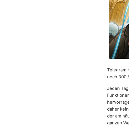
Telegram 
noch 300 M
Jeden Tag 
Funktione
hervorrage
daher kein
der am häu
ganzen We