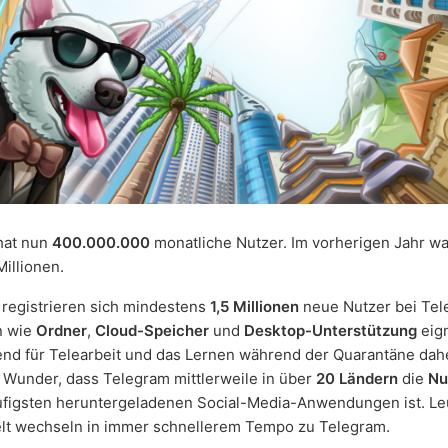
hat nun
400.000.000
monatliche Nutzer. Im vorherigen Jahr w
illionen.
registrieren sich mindestens
1,5 Millionen
neue Nutzer bei Tel
n wie
Ordner
,
Cloud-Speicher
und
Desktop-Unterstützung
eig
nd für Telearbeit und das Lernen während der Quarantäne dahe
 Wunder, dass Telegram mittlerweile in über
20 Ländern
die
Nu
figsten heruntergeladenen Social-Media-Anwendungen ist. Leu
lt wechseln in immer schnellerem Tempo zu Telegram.