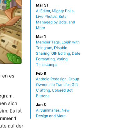
Mar 31
AI Editor, Mighty Polls,
Live Photos, Bots
Managed by Bots, and
More
Mar 1
Member Tags, Login with
Telegram, Disable
Sharing, GIF Editing, Date
Formatting, Voting
Timestamps
Feb 9
aren es
Android Redesign, Group
Ownership Transfer, Gift
Crafting, Colored Bot
egram.
Buttons
nen sich
Jan 3
AI Summaries, New
im. Es ist
Design and More
mmer 1
te auf der