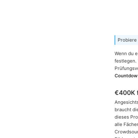
Probiere
Wenn du ei
festlegen.
Prüfungsv
Countdow
€400K f
Angesicht
braucht di
dieses Pro
alle Fäche
Crowdsourc