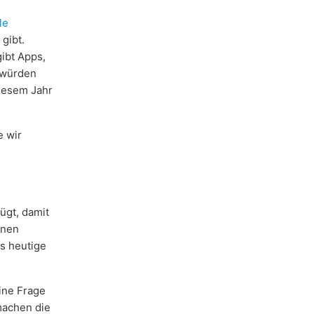
le
gibt.
ibt Apps,
 würden
diesem Jahr
e wir
ügt, damit
inen
as heutige
ine Frage
machen die