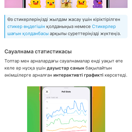
Өз стикерлеріңізді жылдам жасау үшін кіріктірілген
стикер өңдегішін
қолданыңыз немесе
Стикерлер
шағын қолданбасы
арқылы суреттеріңізді жүктеңіз.
Сауалнама статистикасы
Топтар мен арналардағы сауалнамалар енді уақыт өте
келе әр нұсқа үшін
дауыстар санын
бақылайтын
әкімшілерге арналған
интерактивті графикті
көрсетеді.