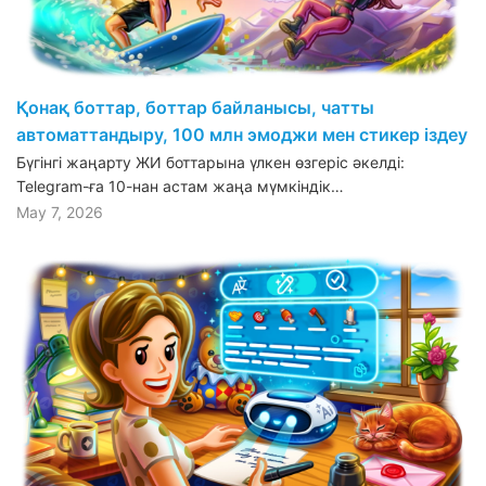
Қонақ боттар, боттар байланысы, чатты
автоматтандыру, 100 млн эмоджи мен стикер іздеу
Бүгінгі жаңарту ЖИ боттарына үлкен өзгеріс әкелді:
Telegram-ға 10-нан астам жаңа мүмкіндік…
May 7, 2026