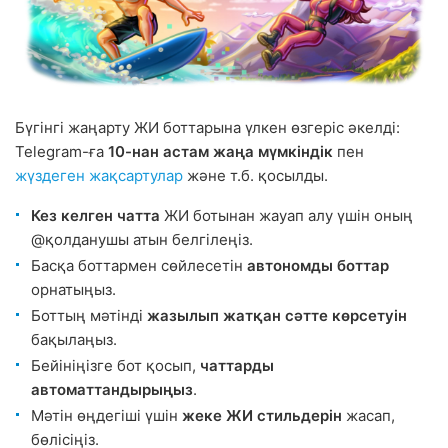
Бүгінгі жаңарту ЖИ боттарына үлкен өзгеріс әкелді:
Telegram-ға
10-нан астам жаңа мүмкіндік
пен
жүздеген жақсартулар
және т.б. қосылды.
Кез келген чатта
ЖИ ботынан жауап алу үшін оның
@қолданушы атын белгілеңіз.
Басқа боттармен сөйлесетін
автономды боттар
орнатыңыз.
Боттың мәтінді
жазылып жатқан сәтте көрсетуін
бақылаңыз.
Бейініңізге бот қосып,
чаттарды
автоматтандырыңыз
.
Мәтін өңдегіші үшін
жеке ЖИ стильдерін
жасап,
бөлісіңіз.