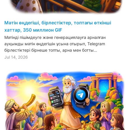
Мәтін өңдегіші, бірлестіктер, топтағы өткінші
хаттар, 350 миллион GIF
Мәтінді пішімдеуге және генерациялауға арналған
ауқымды мәтін өңдегішін ұсына отырып, Telegram
бірлестіктері бірнеше топты, арна мен ботты…
Jul 14, 2026