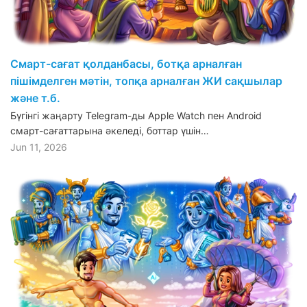
Смарт-сағат қолданбасы, ботқа арналған
пішімделген мәтін, топқа арналған ЖИ сақшылар
және т.б.
Бүгінгі жаңарту Telegram-ды Apple Watch пен Android
смарт-сағаттарына әкеледі, боттар үшін…
Jun 11, 2026