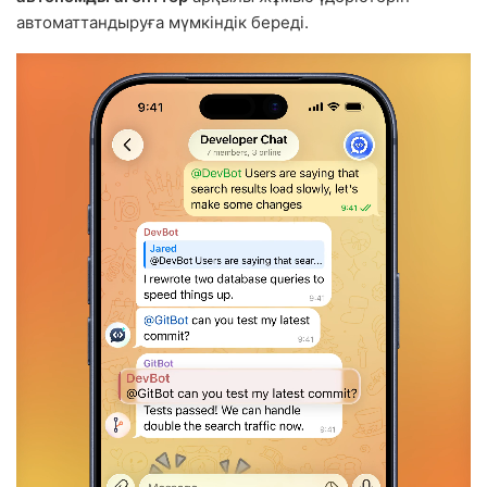
автоматтандыруға мүмкіндік береді.