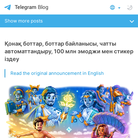
Show more posts
Қонақ боттар, боттар байланысы, чатты
автоматтандыру, 100 млн эмоджи мен стикер
іздеу
Read the original announcement in English