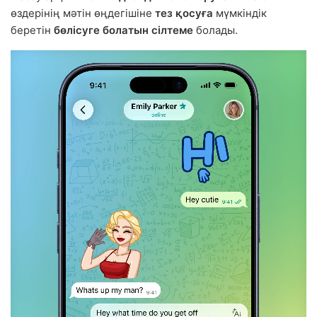
өздерінің мәтін өңдегішіне
тез қосуға
мүмкіндік
беретін
бөлісуге болатын сілтеме
болады.