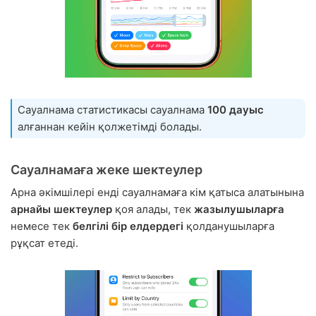
Сауалнама статистикасы сауалнама
100 дауыс
алғаннан кейін қолжетімді болады.
Сауалнамаға жеке шектеулер
Арна әкімшілері енді сауалнамаға кім қатыса алатынына
арнайы шектеулер
қоя алады, тек
жазылушыларға
немесе тек
белгілі бір елдердегі
қолданушыларға
рұқсат етеді.