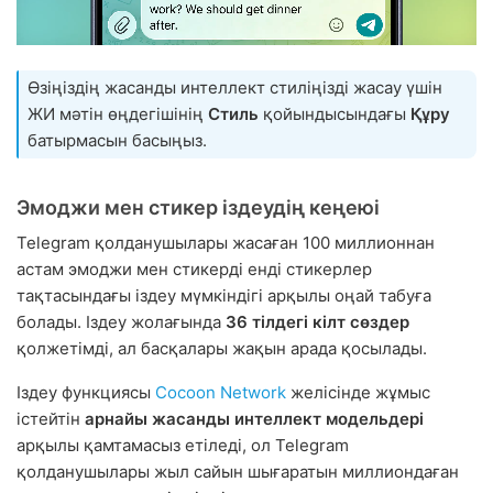
Өзіңіздің жасанды интеллект стиліңізді жасау үшін
ЖИ мәтін өңдегішінің
Стиль
қойындысындағы
Құру
батырмасын басыңыз.
Эмоджи мен стикер іздеудің кеңеюі
Telegram қолданушылары жасаған 100 миллионнан
астам эмоджи мен стикерді енді стикерлер
тақтасындағы іздеу мүмкіндігі арқылы оңай табуға
болады. Іздеу жолағында
36 тілдегі кілт сөздер
қолжетімді, ал басқалары жақын арада қосылады.
Іздеу функциясы
Cocoon Network
желісінде жұмыс
істейтін
арнайы жасанды интеллект модельдері
арқылы қамтамасыз етіледі, ол Telegram
қолданушылары жыл сайын шығаратын миллиондаған