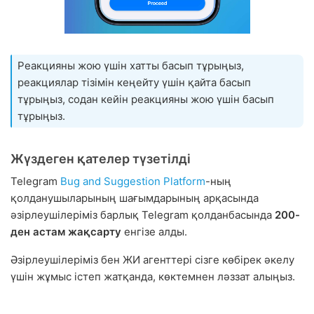
Реакцияны жою үшін хатты басып тұрыңыз,
реакциялар тізімін кеңейту үшін қайта басып
тұрыңыз, содан кейін реакцияны жою үшін басып
тұрыңыз.
Жүздеген қателер түзетілді
Telegram
Bug and Suggestion Platform
-ның
қолданушыларының шағымдарының арқасында
әзірлеушілеріміз барлық Telegram қолданбасында
200-
ден астам жақсарту
енгізе алды.
Әзірлеушілеріміз бен ЖИ агенттері сізге көбірек әкелу
үшін жұмыс істеп жатқанда, көктемнен ләззат алыңыз.