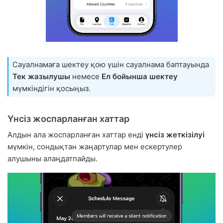
Сауалнамаға шектеу қою үшін сауалнама баптауында
Тек жазылушы
немесе
Ел бойынша шектеу
мүмкіндігін қосыңыз.
Үнсіз жоспарланған хаттар
Алдын ала жоспарланған хаттар енді
үнсіз жеткізілуі
мүмкін, сондықтан жаңартулар мен ескертулер
алушыны алаңдатпайды.