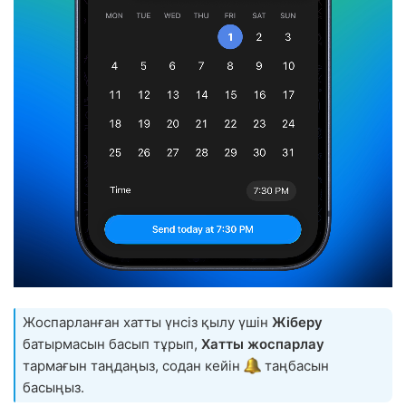
Жоспарланған хатты үнсіз қылу үшін
Жіберу
батырмасын басып тұрып,
Хатты жоспарлау
тармағын таңдаңыз, содан кейін
таңбасын
басыңыз.