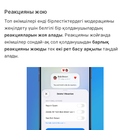
Реакцияны жою
Топ әкімшілері енді бірлестіктердегі модерацияны
жеңілдету үшін белгілі бір қолданушылардың
реакцияларын жоя алады
. Реакцияны жойғанда
әкімшілер сондай-ақ сол қолданушыдан
барлық
реакцияны жоюды
тек
екі рет басу арқылы
таңдай
алады.