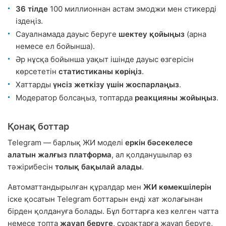
36 тілде
100 миллионнан астам эмоджи мен стикерді
іздеңіз.
Сауалнамада дауыс беруге
шектеу қойыңыз
(арна
немесе ел бойынша).
Әр нұсқа бойынша уақыт ішінде дауыс өзгерісін
көрсететін
статистиканы көріңіз
.
Хаттарды
үнсіз жеткізу үшін жоспарлаңыз
.
Модератор болсаңыз, топтарда
реакцияны жойыңыз
.
Қонақ боттар
Telegram — барлық ЖИ моделі
еркін бәсекелесе
алатын жалғыз платформа
, ал қолданушылар өз
тәжірибесін
толық бақылай алады
.
Автоматтандырылған құралдар мен
ЖИ көмекшілерін
іске қосатын Telegram боттарын енді хат жолағынан
бірден қолдануға болады. Бұл боттарға кез келген чатта
немесе топта
жауап беруге
, сұрақтарға жауап беруге,