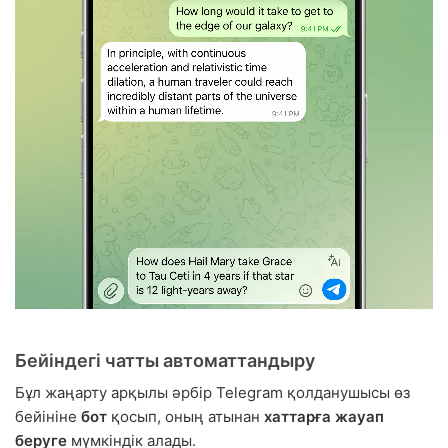
Бейіндегі чатты автоматтандыру
Бұл жаңарту арқылы әрбір Telegram қолданушысы өз
бейініне
бот
қосып, оның атынан
хаттарға жауап
беруге
мүмкіндік алады.