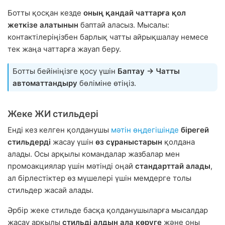
Ботты қосқан кезде
оның қандай чаттарға қол
жеткізе алатынын
баптай аласыз. Мысалы:
контактілеріңізбен барлық чатты айрықшалау немесе
тек жаңа чаттарға жауап беру.
Ботты бейініңізге қосу үшін
Баптау → Чатты
автоматтандыру
бөліміне өтіңіз.
Жеке ЖИ стильдері
Енді кез келген қолданушы
мәтін өңдегішінде
бірегей
стильдерді
жасау үшін
өз сұраныстарын
қолдана
алады. Осы арқылы командалар жазбалар мен
промоакциялар үшін мәтінді оңай
стандарттай алады
,
ал бірлестіктер өз мүшелері үшін мемдерге толы
стильдер жасай алады.
Әрбір жеке стильде басқа қолданушыларға мысалдар
жасау арқылы
стильді алдын ала көруге
және оны