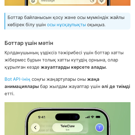
Боттар байланысын қосу және осы мүмкіндік жайлы
көбірек білу үшін
осы нұсқаулықты
оқыңыз.
Боттар үшін мәтін
Қолданушының үздіксіз тәжірибесі үшін боттар хатты
жібермес бұрын толық хатты күтудің орнына, олар
құрылған кезде
жауаптарды көрсете алады
.
Bot API-інің
соңғы жаңартулары оны
жаңа
анимациялары
бар жылдам жауаптар үшін
әлі де тиімді
етті.