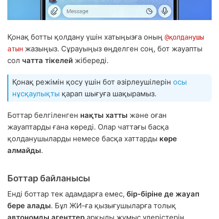
Қонақ ботты қолдану үшін хатыңызға оның
@қолданушы
жазыңыз. Сұрауыңыз өңделген соң, бот жауапты
атын
сол
чатта тікелей
жібереді.
Қонақ режімін қосу үшін бот әзірлеушілерін
осы
нұсқаулықты
қарап шығуға шақырамыз.
Боттар белгіленген
нақты хатты
және оған
жауаптарды ғана көреді. Олар чаттағы басқа
қолданушыларды немесе басқа хаттарды
көре
алмайды
.
Боттар байланысы
Енді боттар тек адамдарға емес,
бір-біріне де жауап
бере алады
. Бұл ЖИ-ға қызығушыларға толық
автономды агенттер
арқылы жұмыс үдерістерін