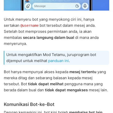
Untuk menyeru bot yang menyokong ciri ini, hanya
sertakan
bot tersebut dalam mesej anda.
@username
Setelah bot memproses permintaan anda, ia akan
membalas
secara langsung dalam bual
di mana anda
menyerunya.
Untuk mengaktifkan Mod Tetamu, juruprogram bot
dijemput untuk melihat
panduan ini
.
Bot hanya mempunyai akses kepada
mesej tertentu
yang
mereka ditag dan sebarang balasan kepada mesej
tersebut. Bot
tidak dapat melihat
pengguna mana yang
berada dalam bual dan
tidak dapat mengakses
mesej lain.
Komunikasi Bot-ke-Bot
Dengan kemaskini ini, bot kini boleh
membalas bot lain
,