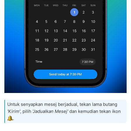
Untuk senyapkan mesej berjadual, tekan lama butang
'Kirim'
, pilih
'Jadualkan Mesej'
dan kemudian tekan ikon
.