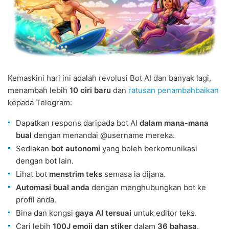
Kemaskini hari ini adalah revolusi Bot AI dan banyak lagi,
menambah lebih
10 ciri baru
dan
ratusan penambahbaikan
kepada Telegram:
Dapatkan respons daripada bot AI
dalam mana-mana
bual
dengan menandai @username mereka.
Sediakan
bot autonomi
yang boleh berkomunikasi
dengan bot lain.
Lihat bot
menstrim teks
semasa ia dijana.
Automasi bual anda
dengan menghubungkan bot ke
profil anda.
Bina dan kongsi
gaya AI tersuai
untuk editor teks.
Cari lebih
100J emoji dan stiker
dalam
36 bahasa
.