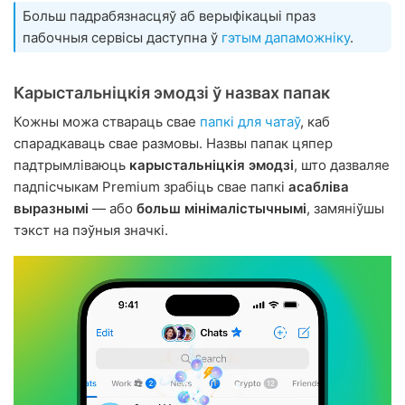
Больш падрабязнасцяў аб верыфікацыі праз
пабочныя сервісы даступна ў
гэтым дапаможніку
.
Карыстальніцкія эмодзі ў назвах папак
Кожны можа ствараць свае
папкі для чатаў
, каб
спарадкаваць свае размовы. Назвы папак цяпер
падтрымліваюць
карыстальніцкія эмодзі
, што дазваляе
падпісчыкам Premium зрабіць свае папкі
асабліва
выразнымі
— або
больш мінімалістычнымі
, замяніўшы
тэкст на пэўныя значкі.