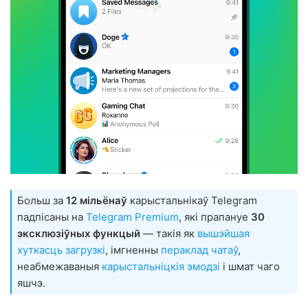
Больш за
12 мільёнаў
карыстальнікаў Telegram
падпісаны на
Telegram Premium
, які прапануе
30
эксклюзіўных функцый
— такія як
вышэйшая
хуткасць загрузкі
, імгненны
пераклад чатаў
,
неабмежаваныя
карыстальніцкія эмодзі
і шмат чаго
яшчэ.