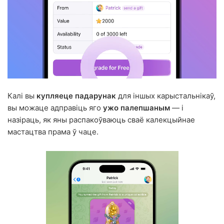
Калі вы
купляеце падарунак
для іншых карыстальнікаў,
вы можаце адправіць яго
ужо палепшаным
— і
назіраць, як яны распакоўваюць сваё калекцыйнае
мастацтва прама ў чаце.