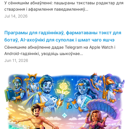
У сённяшнім абнаўленні: пашыраны тэкставы рэдактар для
стварэння і афармлення паведамленняў…
Jul 14, 2026
Праграмы для гадзіннікаў, фарматаваны тэкст для
ботаў, AI-ахоўнікі для суполак і шмат чаго яшчэ
Сённяшняе абнаўленне дадае Telegram на Apple Watch і
Android-гадзіннікі, уводзіць шыкоўнае…
Jun 11, 2026