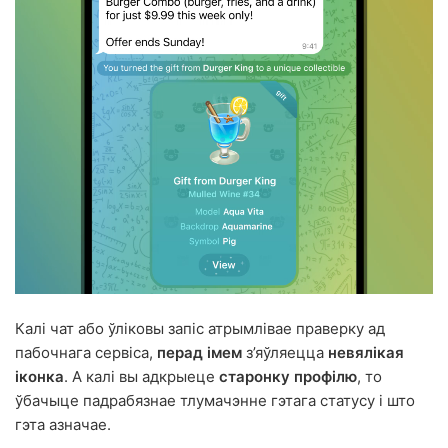
Калі чат або ўліковы запіс атрымлівае праверку ад
пабочнага сервіса,
перад імем
з’яўляецца
невялікая
іконка
. А калі вы адкрыеце
старонку профілю
, то
ўбачыце падрабязнае тлумачэнне гэтага статусу і што
гэта азначае.