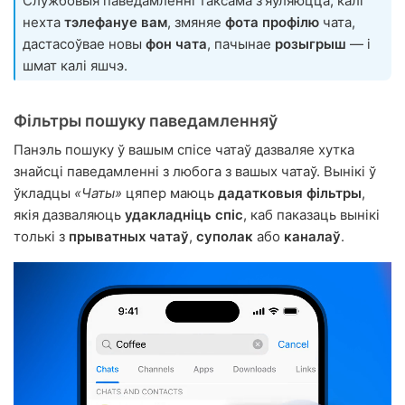
Службовыя паведамленні таксама з'яўляюцца, калі
нехта
тэлефануе вам
, змяняе
фота профілю
чата,
дастасоўвае новы
фон чата
, пачынае
розыгрыш
— і
шмат калі яшчэ.
Фільтры пошуку паведамленняў
Панэль пошуку ў вашым спісе чатаў дазваляе хутка
знайсці паведамленні з любога з вашых чатаў. Вынікі ў
ўкладцы
«Чаты»
цяпер маюць
дадатковыя фільтры
,
якія дазваляюць
удакладніць спіс
, каб паказаць вынікі
толькі з
прыватных чатаў
,
суполак
або
каналаў
.