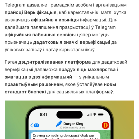
Telegram дазваляе грамадскім асобам і арганізацыям
прайсці Верыфікацыя
, каб карыстальнікі маглі хутка
вызначыць
афіцыйныя крыніцы
інфармацыі. Для
далейшага паляпшэння празрыстасці ў Telegram
афіцыйныя пабочныя сервісы
цяпер могуць
прызначаць
дадатковыя значкі верыфікацыі
да
ўліковых запісаў і чатаў карыстальнікаў.
Гэтая
дэцэнтралізаваная платформа
для дадатковай
верыфікацыі дапаможа
прадухіліць махлярства
і
змагацца з дэзінфармацыяй
— з унікальным
праактыўным рашэннем
, якое ўсталёўвае
новы
стандарт бяспекі
для сацыяльных платформаў.