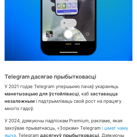
Telegram дасягае прыбытковасці
У 2021 годзе Telegram упершыню пачаў укараняць
манетызацыю для ўстойлівасці
, каб
заставацца
незалежным
і падтрымліваць свой рост на працягу
многіх гадоў.
У 2024, дзякуючы падпіскам Premium, рэкламе, якая
захоўвае прыватнасць, «Зоркам» Telegram
і шмат чаму
яшчэ
, Telegram
дасягнуў прыбытковасці
. Дзякуючы