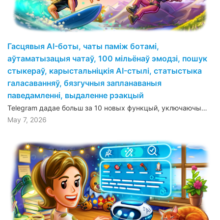
Гасцявыя AI-боты, чаты паміж ботамі,
аўтаматызацыя чатаў, 100 мільёнаў эмодзі, пошук
стыкераў, карыстальніцкія AI-стылі, статыстыка
галасаванняў, бязгучныя запланаваныя
паведамленні, выдаленне рэакцый
Telegram дадае больш за 10 новых функцый, уключаючы…
May 7, 2026