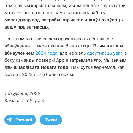
вам, нашым карыстальнікам, мы змаглі дасягнуць гэтай
мэты — што дазволіць нам працягваць
рабіць
месенджар пад патрэбы карыстальнікаў
і
ахоўваць
вашу прыватнасць
.
На гэтым мы завяршаем прэзентаваць сённяшняе
абнаўленне — якое павінна было стаць
17-ым вялікім
абнаўленнем
2024 года
, але на жаль
адсутнасць увагі
з
боку каманды праверкі Apple затрымала яго. Мы зычым
вам
шчаслівага Новага года
, і мы хутка вернемся, каб
зрабіць 2025 яшчэ больш яркім.
1 студзеня, 2025
Каманда Telegram
Forward
Tweet