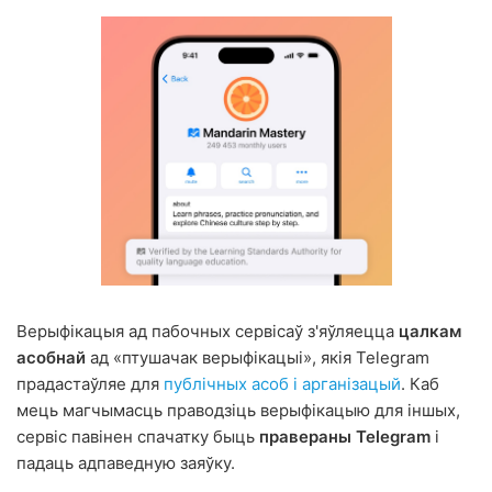
Верыфікацыя ад пабочных сервісаў з'яўляецца
цалкам
асобнай
ад «птушачак верыфікацыі», якія Telegram
прадастаўляе для
публічных асоб і арганізацый
. Каб
мець магчымасць праводзіць верыфікацыю для іншых,
сервіс павінен спачатку быць
правераны Telegram
і
падаць адпаведную заяўку.