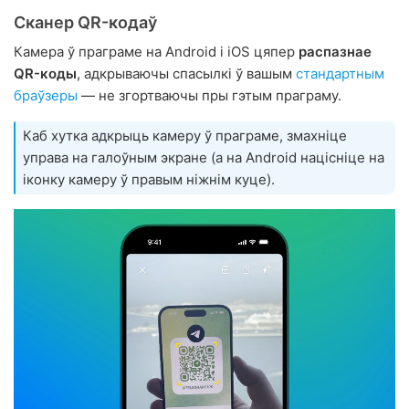
Сканер QR-кодаў
Камера ў праграме на Android і iOS цяпер
распазнае
QR-коды
, адкрываючы спасылкі ў вашым
стандартным
браўзеры
— не згортваючы пры гэтым праграму.
Каб хутка адкрыць камеру ў праграме, змахніце
управа на галоўным экране (а на Android націсніце на
іконку камеру ў правым ніжнім куце).