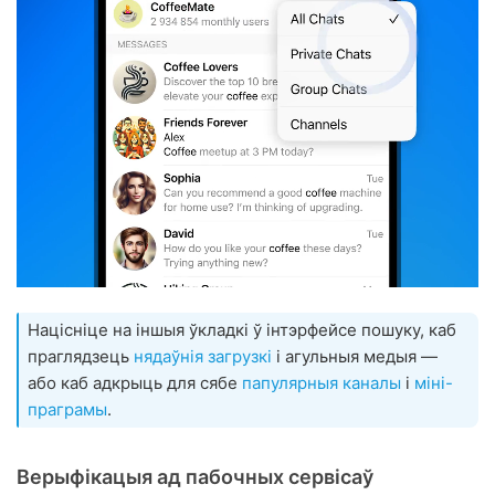
Націсніце на іншыя ўкладкі ў інтэрфейсе пошуку, каб
праглядзець
нядаўнія загрузкі
і агульныя медыя —
або каб адкрыць для сябе
папулярныя каналы
і
міні-
праграмы
.
Верыфікацыя ад пабочных сервісаў