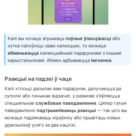
Калі вы хочаце атрымаць
пэўныя ўласцівасці
або
хутка папоўніць сваю калекцыю, то можаце
абменьвацца
калекцыйнымі падарункамі з іншымі
карыстальнікамі. Абмен адбываецца
імгненна
.
Рэакцыі на падзеі ў чаце
Калі хтосьці дасылае вам падарунак, далучаецца да
суполкі або пачынае відэачат, у размове з'яўляецца
спецыяльнае
службовае паведамленне
. Цяпер гэтыя
паведамленні
падтрымліваюць рэакцыі
— так што вы
можаце падзякаваць кіраўніку або прывітаць новых
удзельнікаў усяго за два націскі.