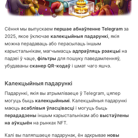
Сёння мы выпускаем
першае абнаўленне Telegram
за
2025, якое ўключае
калекцыйныя падарункі
, якія
можна перадаваць або перасылаць іншым
карыстальнікам, магчымасць
адпраўляць рэакцыі
на
падзеі ў чаце,
фільтры
для пошуку паведамленняў,
убудаваны
сканер QR-кодаў
і шмат чаго яшчэ.
Калекцыйныя падарункі
Падарункі, якія вы атрымліваеце ў Telegram, цяпер
могуць быць
калекцыйнымі
. Калекцыйныя падарункі
маюць
асаблівыя ўласцівасці
і могуць быць
перададзены
іншым карыстальнікам або
выстаўлены
на аўкцыён
на рынках NFT.
Калі вы паляпшаеце падарунак, ён адкрывае
новы