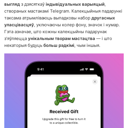
выгляд
з дзясяткаў
індывідуальных варыяцый
,
створаных мастакамі Telegram. Калекцыйныя падарункі
таксама атрымліваюць выпадковы набор
другасных
уласцівасцяў
, уключаючы колер фону, значок і нумар.
Гэта азначае, што кожны калекцыйны падарунак
з'яўляецца
унікальным творам мастацтва
— і што
некаторыя будуць
больш рэдкімі
, чым іншыя.