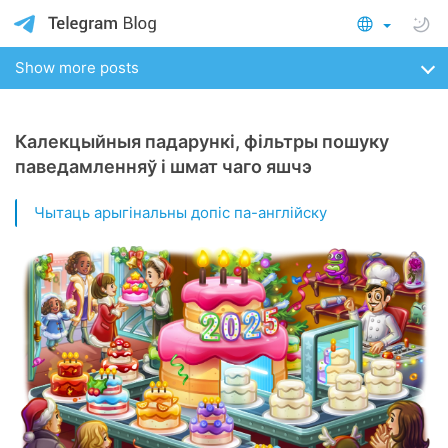
Show more posts
Калекцыйныя падарункі, фільтры пошуку
паведамленняў і шмат чаго яшчэ
Чытаць арыгінальны допіс па-англійску