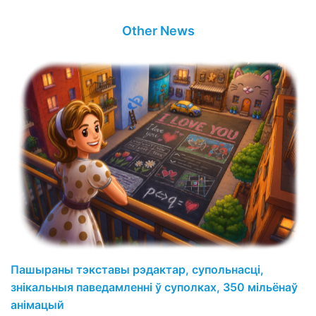
Other News
Пашыраны тэкставы рэдактар, супольнасці,
знікальныя паведамленні ў суполках, 350 мільёнаў
анімацый