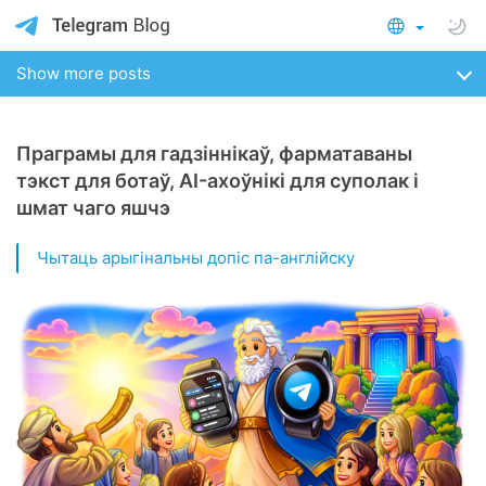
Show more posts
Праграмы для гадзіннікаў, фарматаваны
тэкст для ботаў, AI-ахоўнікі для суполак і
шмат чаго яшчэ
Чытаць арыгінальны допіс па-англійску