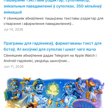
знікальныя паведамленні ў суполках, 350 мільёнаў
анімацый
У сённяшнім абнаўленні: пашыраны тэкставы рэдактар для
стварэння і афармлення паведамленняў…
Jul 14, 2026
Праграмы для гадзіннікаў, фарматаваны тэкст для
ботаў, AI-ахоўнікі для суполак і шмат чаго яшчэ
Сённяшняе абнаўленне дадае Telegram на Apple Watch і
Android-гадзіннікі, уводзіць шыкоўнае…
Jun 11, 2026