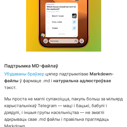
Падтрымка MD-файлаў
Убудаваны браўзер
цяпер падтрымлівае
Markdown-
файлы
ў фармаце .md і
натуральна адлюстроўвае
тэкст.
Мы проста не маглі супакоіцца, пакуль больш за мільярд
карыстальнікаў Telegram — маці і бацькі, бабулі і
дзядулі, і іншыя групы насельніцтва — не змаглі
адкрываць свае .md файлы і правільна праглядаць
Markdown.