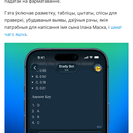
падатак на фарматаванне.
Гэта ўключае разметку, табліцы, цытаты, спісы для
праверкі, убудаваныя выявы, дзіўныя рэчы, якія
патрэбныя для напісання імя сына Ілана Маска, і
шмат
чаго яшчэ
.