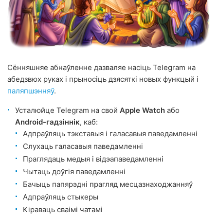
Сённяшняе абнаўленне дазваляе насіць Telegram на
абедзвюх руках і прыносіць дзясяткі новых функцый і
паляпшэнняў
.
Усталюйце Telegram на свой
Apple Watch
або
Android-гадзіннік
, каб:
Адпраўляць тэкставыя і галасавыя паведамленні
Слухаць галасавыя паведамленні
Праглядаць медыя і відэапаведамленні
Чытаць доўгія паведамленні
Бачыць папярэдні прагляд месцазнаходжанняў
Адпраўляць стыкеры
Кіраваць сваімі чатамі