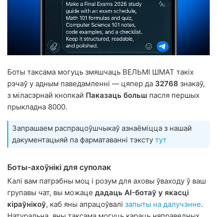
Боты таксама могуць змяшчаць ВЕЛЬМІ ШМАТ такіх
рэчаў у адным паведамленні — цяпер да
32768
знакаў,
з міласэрнай кнопкай
Паказаць больш
пасля першых
прыкладна 8000.
Запрашаем распрацоўшчыкаў азнаёміцца з нашай
дакументацыяй па фарматаванні тэксту
тут
Боты-ахоўнікі для суполак
Калі вам патрэбны моц і розум для аховы ўваходу ў ваш
групавы чат, вы можаце
дадаць AI-ботаў у якасці
кіраўнікоў
, каб яны апрацоўвалі
запыты на далучэнне
.
Натуральна, яны таксама могуць караць няправедных,