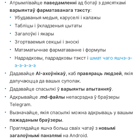
Атрымлівайце
паведамленні
ад ботаў з дзясяткамі
варыянтаў фарматаванага тэксту
:
Убудаваныя медыя, каруселі і калажы
Табліцы і ўкладзеныя цытаты
Загалоўкі і якары
Згортваемыя секцыі і зноскі
Матэматычнае фарматаванне і формулы
Надрадковы, падрадковы тэкст і
шмат чаго яшчэ-э-
э-э-э-э-э
Дадавайце
AI-ахоўнікаў
, каб
правяраць людзей
, якія
далучаюцца да вашых суполак.
Дадавайце спасылкі ў
варыянты апытанняў
.
Адкрывайце
.md-файлы
непасрэдна ў браўзеры
Telegram.
Вызначайце, якія спасылкі можна адкрываць у вашым
пажаданым браўзеры
.
Праглядайце яшчэ больш сваіх чатаў з
новымі
загалоўнымі панэлямі
на Android.