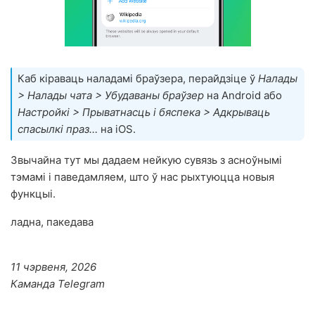
Каб кіраваць наладамі браўзера, перайдзіце ў
Налады
> Налады чата > Убудаваны браўзер
на Android або
Настройкі > Прыватнасць і бяспека > Адкрываць
спасылкі праз…
на iOS.
Звычайна тут мы дадаем нейкую сувязь з асноўнымі
тэмамі і паведамляем, што ў нас рыхтуюцца новыя
функцыі.
ладна, пакедава
11 чэрвеня, 2026
Каманда Telegram