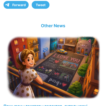
Forward
Tweet
Other News
Пашыраны тэкставы рэдактар, супольнасці,