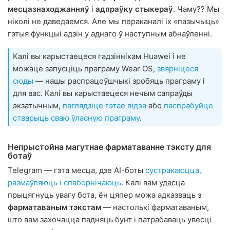
месцазнаходжанняў
і
адпраўку стыкераў
. Чаму?? Мы
ніколі не даведаемся. Але мы пераканалі іх «пазычыць»
гэтыя функцыі адзін у аднаго ў наступным абнаўленні.
Калі вы карыстаецеся гадзіннікам Huawei і не
можаце запусціць праграму Wear OS,
звярніцеся
сюды
— нашы распрацоўшчыкі зробяць праграму і
для вас. Калі вы карыстаецеся нечым сапраўды
экзатычным,
паглядзіце гэтае відэа
або
паспрабуйце
стварыць сваю ўласную праграму
.
Непрыстойна магутнае фарматаванне тэксту для
ботаў
Telegram — гэта месца, дзе AI-боты
сустракаюцца,
размаўляюць і спаборнічаюць
. Калі вам удасца
прыцягнуць увагу бота, ён цяпер можа адказваць з
фарматаваным тэкстам
— настолькі фарматаваным,
што вам захочацца падняць бунт і патрабаваць увесці