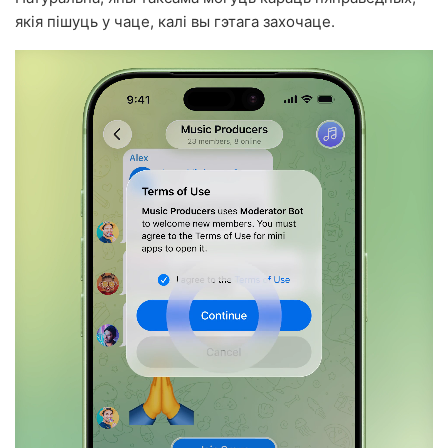
якія пішуць у чаце, калі вы гэтага захочаце.