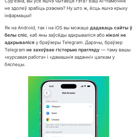
Сур'ёзна, вы ўсё яшчэ чытаеце гэта? Ваш AI-памочнік
не здолеў зрабіць рэзюмэ? Ну што ж, ёсць яшчэ крыху
інфармацыі!
Як на Android, так і на iOS вы можаце
дадаваць сайты ў
белы спіс
, каб яны заўсёды адкрываліся або
ніколі не
адкрываліся
у браўзеры Telegram. Дарэчы, браўзер
Telegram
не захоўвае гісторыю прагляду
— таму вашы
«курсавая работа»
і
«дамашнія заданні»
цалкам у
бяспецы.