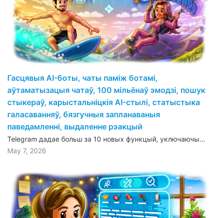
Гасцявыя AI-боты, чаты паміж ботамі,
аўтаматызацыя чатаў, 100 мільёнаў эмодзі, пошук
стыкераў, карыстальніцкія AI-стылі, статыстыка
галасаванняў, бязгучныя запланаваныя
паведамленні, выдаленне рэакцый
Telegram дадае больш за 10 новых функцый, уключаючы…
May 7, 2026