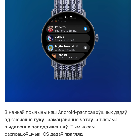
З нейкай прычыны наш Android-распрацоўшчык дадаў
адключэнне гуку
і
замацаванне чатаў
, а таксама
выдаленне паведамленняў
. Тым часам
распрацоўшчык iOS дадаў
прагляд