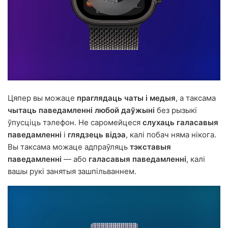
Цяпер вы можаце
праглядаць чаты і медыя
, а таксама
чытаць паведамленні любой даўжыні
без рызыкі
ўпусціць тэлефон. Не саромейцеся
слухаць галасавыя
паведамленні
і
глядзець відэа
, калі побач няма нікога.
Вы таксама можаце адпраўляць
тэкставыя
паведамленні
— або
галасавыя паведамленні
, калі
вашы рукі занятыя зашпільваннем.