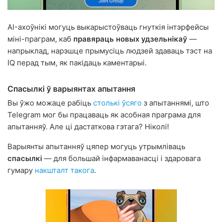
AI-ахоўнікі могуць выкарыстоўваць гнуткія інтэрфейсы
міні-праграм, каб
правяраць новых удзельнікаў
—
напрыклад, нарэшце прымусіць людзей здаваць тэст на
IQ перад тым, як пакідаць каментарыі.
Спасылкі ў варыянтах апытання
Вы ўжо можаце рабіць
столькі ўсяго
з апытаннямі, што
Telegram мог бы працаваць як асобная праграма для
апытанняў. Але ці дастаткова гэтага? Ніколі!
Варыянты апытанняў цяпер могуць утрымліваць
спасылкі
— для большай інфармаванасці і здаровага
гумару
накшталт такога
.