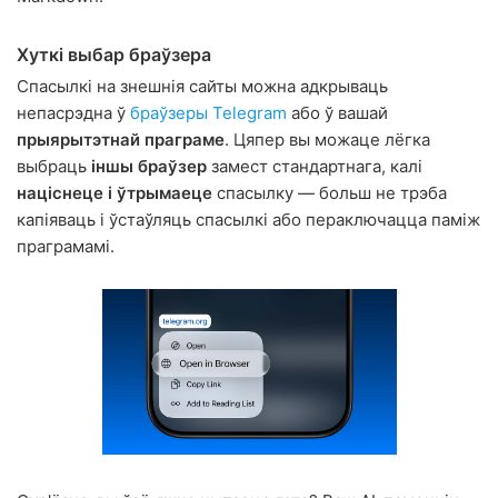
Хуткі выбар браўзера
Спасылкі на знешнія сайты можна адкрываць
непасрэдна ў
браўзеры Telegram
або ў вашай
прыярытэтнай праграме
. Цяпер вы можаце лёгка
выбраць
іншы браўзер
замест стандартнага, калі
націснеце і ўтрымаеце
спасылку — больш не трэба
капіяваць і ўстаўляць спасылкі або пераключацца паміж
праграмамі.