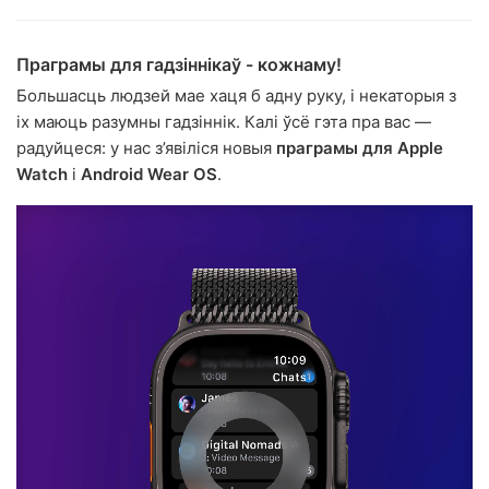
Праграмы для гадзіннікаў - кожнаму!
Большасць людзей мае хаця б адну руку, і некаторыя з
іх маюць разумны гадзіннік. Калі ўсё гэта пра вас —
радуйцеся: у нас з’явіліся новыя
праграмы для Apple
Watch
і
Android Wear OS
.