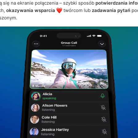
ą się na ekranie połączenia – szybki sposób
potwierdzania info
ch,
okazywania wsparcia
twórcom lub
zadawania pytań
po
iszonym.