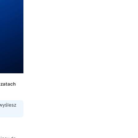
czatach
 wyślesz