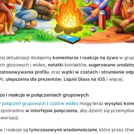
zej aktualizacji dodajemy
komentarze i reakcje na żywo
w gru
ach głosowych i wideo,
notatki
kontaktów,
sugerowane urodzin
ostosowywania profilu
, oraz
wątki w czatach
i
strumienie od
AI,
ulepszenia dla prezentów
,
Liquid Glass na iOS
i więcej.
e i reakcje w połączeniach grupowych
y
połączeń grupowych
i
czatów wideo
mogą teraz
wysyłać kome
zpośrednio
w interfejsie połączenia
, aby dzielić się przemyśl
nwersacji.
 i reakcje są
tymczasowymi wiadomościami
, które przez chw