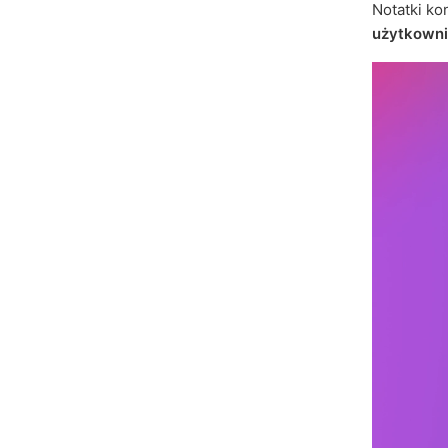
Notatki ko
użytkown