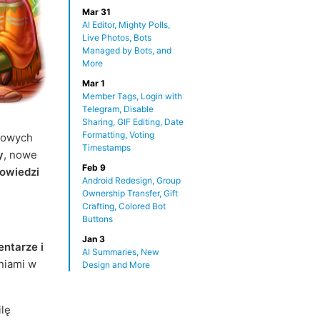
Mar 31
AI Editor, Mighty Polls,
Live Photos, Bots
Managed by Bots, and
More
Mar 1
Member Tags, Login with
Telegram, Disable
Sharing, GIF Editing, Date
Formatting, Voting
powych
Timestamps
y
, nowe
Feb 9
powiedzi
Android Redesign, Group
Ownership Transfer, Gift
Crafting, Colored Bot
Buttons
Jan 3
ntarze i
AI Summaries, New
eniami w
Design and More
ilę