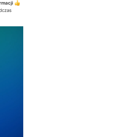
rmacji
dczas