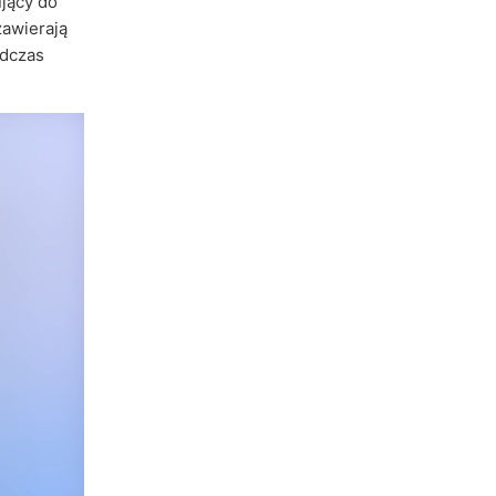
jący do
zawierają
dczas