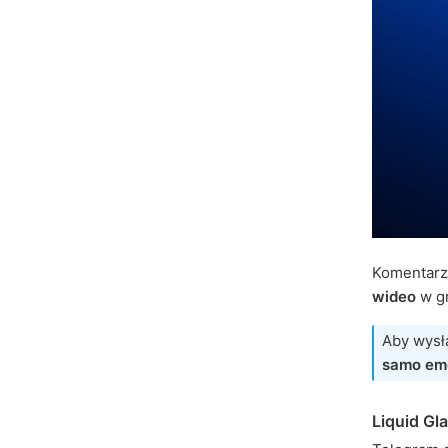
Komentarz
wideo
w g
Aby wysła
samo emo
Liquid Gl