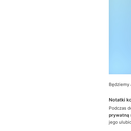
Będziemy a
Notatki k
Podczas d
prywatną 
jego ulubi