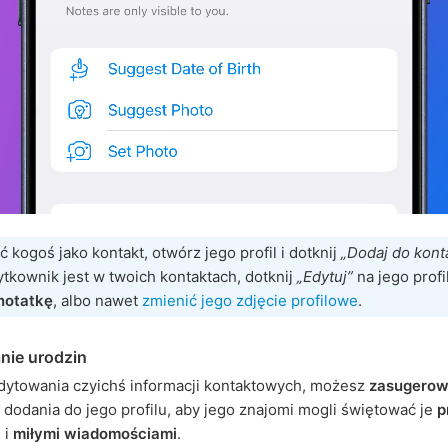
 kogoś jako kontakt, otwórz jego profil i dotknij
„Dodaj do kon
tkownik jest w twoich kontaktach, dotknij
„Edytuj”
na jego profi
notatkę
, albo nawet
zmienić jego zdjęcie profilowe
.
nie urodzin
dytowania czyichś informacji kontaktowych, możesz
zasugerow
dodania do jego profilu, aby jego znajomi mogli świętować je
p
a
i
miłymi wiadomościami
.