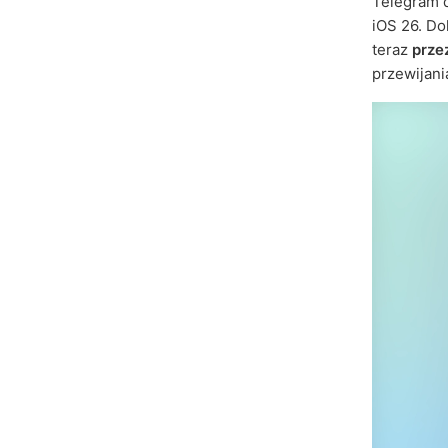
Telegram d
iOS 26. Do
teraz
prze
przewijani