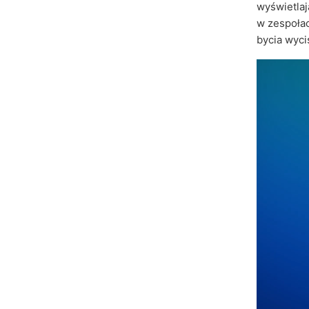
wyświetlaj
w zespoła
bycia wyc