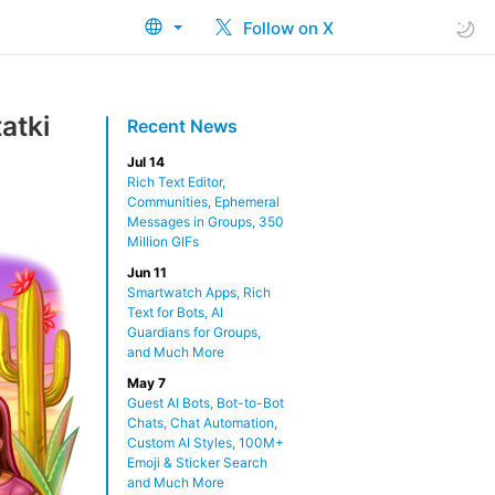
Follow on X
atki
Recent News
Jul 14
Rich Text Editor,
Communities, Ephemeral
Messages in Groups, 350
Million GIFs
Jun 11
Smartwatch Apps, Rich
Text for Bots, AI
Guardians for Groups,
and Much More
May 7
Guest AI Bots, Bot-to-Bot
Chats, Chat Automation,
Custom AI Styles, 100M+
Emoji & Sticker Search
and Much More