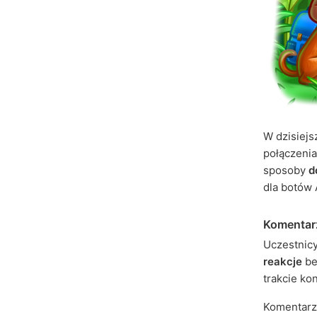
W dzisiejs
połączeni
sposoby
d
dla botów 
Komentarz
Uczestnic
reakcje
be
trakcie ko
Komentarze