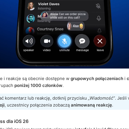
e i reakcje są obecnie dostępne w
grupowych połączeniach
i
rupach
poniżej 1000 członków
.
ć komentarz lub reakcję, dotknij przycisku
„Wiadomość”
. Jeśli
ji
, uczestnicy połączenia zobaczą
animowaną reakcję
.
ass dla iOS 26