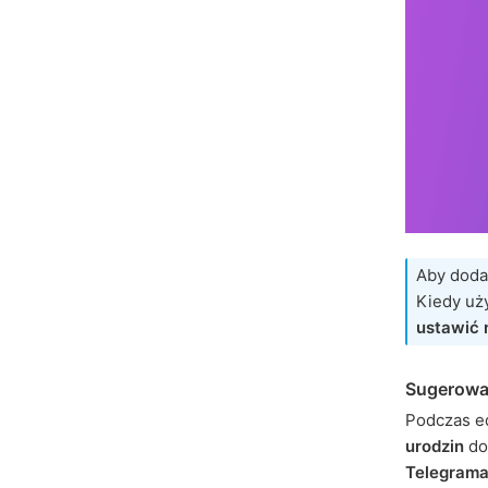
Aby dodać
Kiedy uży
ustawić 
Sugerowa
Podczas e
urodzin
do 
Telegram