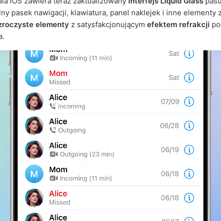
la iOS zawiera teraz zaktualizowany
interfejs Liquid Glass
pasu
lny pasek nawigacji, klawiatura, panel naklejek i inne elementy 
zroczyste elementy
z satysfakcjonującym
efektem refrakcji
po
a.