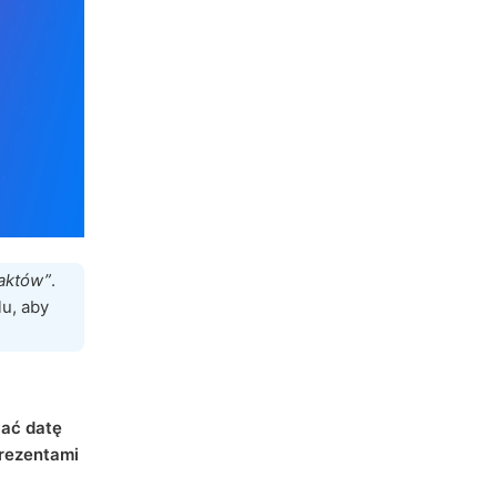
taktów”
.
lu, aby
ać datę
rezentami