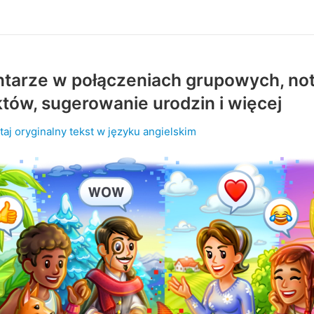
tarze w połączeniach grupowych, not
tów, sugerowanie urodzin i więcej
taj oryginalny tekst w języku angielskim