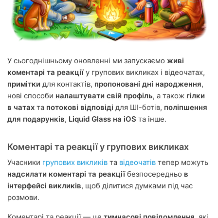
У сьогоднішньому оновленні ми запускаємо
живі
коментарі та реакції
у групових викликах і відеочатах,
примітки
для контактів,
пропоновані дні народження
,
нові способи
налаштувати свій профіль
, а також
гілки
в чатах
та
потокові відповіді
для ШІ-ботів,
поліпшення
для подарунків
,
Liquid Glass на iOS
та інше.
Коментарі та реакції у групових викликах
Учасники
групових викликів
та
відеочатів
тепер можуть
надсилати коментарі та реакції
безпосередньо
в
інтерфейсі викликів
, щоб ділитися думками під час
розмови.
Коментарі та реакції — це
тимчасові повідомлення
, які