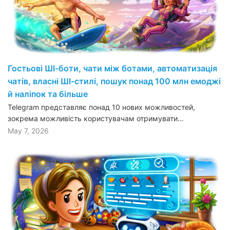
Гостьові ШІ-боти, чати між ботами, автоматизація
чатів, власні ШІ-стилі, пошук понад 100 млн емоджі
й наліпок та більше
Telegram представляє понад 10 нових можливостей,
зокрема можливість користувачам отримувати…
May 7, 2026