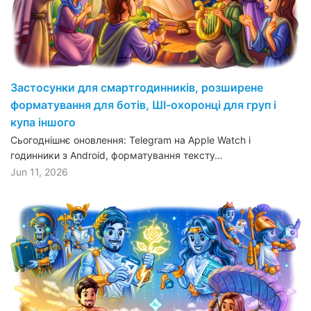
Застосунки для смартгодинників, розширене
форматування для ботів, ШІ-охоронці для груп і
купа іншого
Сьогоднішнє оновлення: Telegram на Apple Watch і
годинники з Android, форматування тексту…
Jun 11, 2026