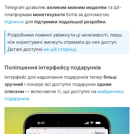
Telegram дозволяє
великим мовним моделям
та ШІ-
платформам
монетизувати
ботів за допомогою
підписок
для
підтримки подальшої розробки
.
Розробники повинні увімкнути ці можливості, перш
ніж користувачі зможуть отримати до них доступ.
Деталі доступні
на цій сторінці
.
Поліпшення інтерфейсу подарунків
Інтерфейс для надсилання подарунків тепер
більш
зручний
і показує всі доступні подарунки
одним
списком
— включаючи ті, що доступні на
майданчику
подарунків
.