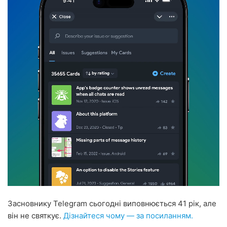
Засновнику Telegram сьогодні виповнюється 41 рік, але
він не святкує.
Дізнайтеся чому — за посиланням.