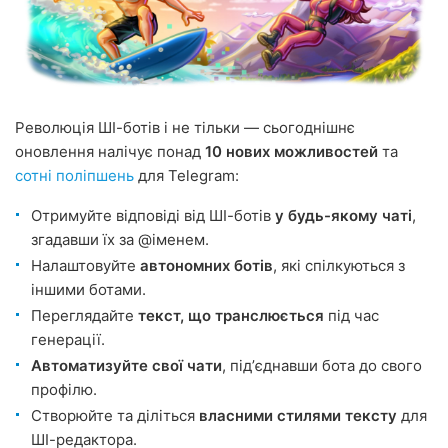
Революція ШІ-ботів і не тільки — сьогоднішнє
оновлення налічує понад
10 нових можливостей
та
сотні поліпшень
для Telegram:
Отримуйте відповіді від ШІ-ботів
у будь-якому чаті
,
згадавши їх за @іменем.
Налаштовуйте
автономних ботів
, які спілкуються з
іншими ботами.
Переглядайте
текст, що транслюється
під час
генерації.
Автоматизуйте свої чати
, підʼєднавши бота до свого
профілю.
Створюйте та діліться
власними стилями тексту
для
ШІ-редактора.