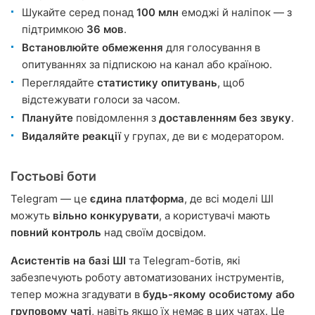
Шукайте серед понад
100 млн
емоджі й наліпок — з
підтримкою
36 мов
.
Встановлюйте обмеження
для голосування в
опитуваннях за підпискою на канал або країною.
Переглядайте
статистику опитувань
, щоб
відстежувати голоси за часом.
Плануйте
повідомлення з
доставленням без звуку
.
Видаляйте реакції
у групах, де ви є модератором.
Гостьові боти
Telegram — це
єдина платформа
, де всі моделі ШІ
можуть
вільно конкурувати
, а користувачі мають
повний контроль
над своїм досвідом.
Асистентів на базі ШІ
та Telegram-ботів, які
забезпечують роботу автоматизованих інструментів,
тепер можна згадувати в
будь-якому особистому або
груповому чаті
, навіть якщо їх немає в цих чатах. Це