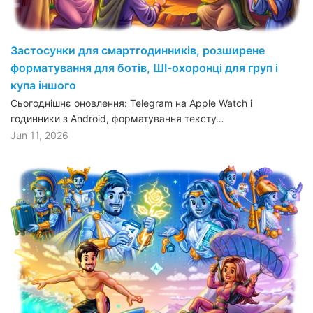
Застосунки для смартгодинників, розширене
форматування для ботів, ШІ-охоронці для груп і
купа іншого
Сьогоднішнє оновлення: Telegram на Apple Watch і
годинники з Android, форматування тексту…
Jun 11, 2026