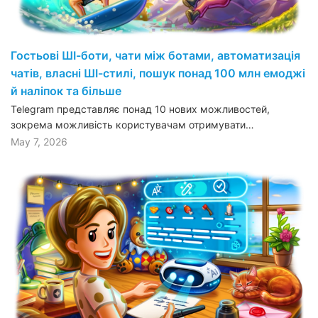
Гостьові ШІ-боти, чати між ботами, автоматизація
чатів, власні ШІ-стилі, пошук понад 100 млн емоджі
й наліпок та більше
Telegram представляє понад 10 нових можливостей,
зокрема можливість користувачам отримувати…
May 7, 2026