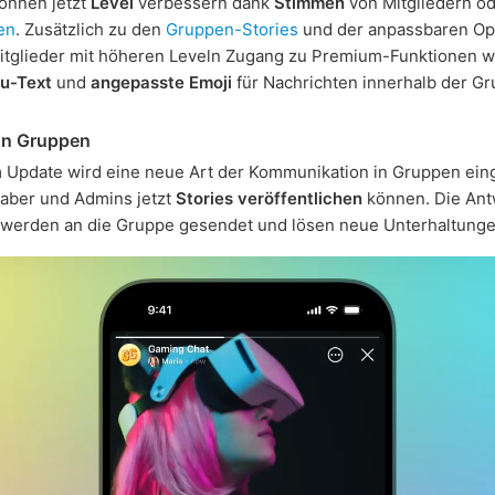
önnen jetzt
Level
verbessern dank
Stimmen
von Mitgliedern o
en
. Zusätzlich zu den
Gruppen-Stories
und der anpassbaren Op
itglieder mit höheren Leveln Zugang zu Premium-Funktionen w
u-Text
und
angepasste Emoji
für Nachrichten innerhalb der Gr
on Gruppen
 Update wird eine neue Art der Kommunikation in Gruppen eing
haber und Admins jetzt
Stories veröffentlichen
können. Die Ant
 werden an die Gruppe gesendet und lösen neue Unterhaltunge