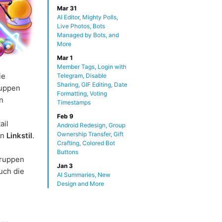
Mar 31
AI Editor, Mighty Polls,
Live Photos, Bots
Managed by Bots, and
More
Mar 1
Member Tags, Login with
ie
Telegram, Disable
Sharing, GIF Editing, Date
ruppen
Formatting, Voting
en
Timestamps
Feb 9
ail
Android Redesign, Group
Ownership Transfer, Gift
en
Linkstil
.
Crafting, Colored Bot
Buttons
Gruppen
Jan 3
uch die
AI Summaries, New
Design and More