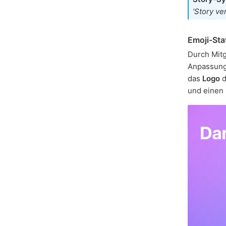
'Story ve
Emoji-Sta
Durch Mitg
Anpassungs
das
Logo
d
und einen