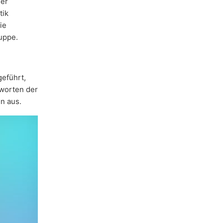
der
tik
ie
uppe.
eführt,
worten der
n aus.