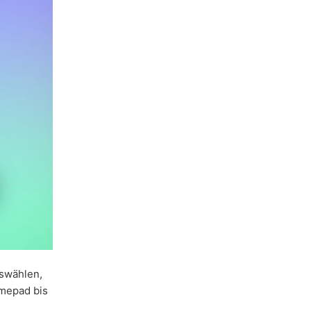
swählen,
amepad bis