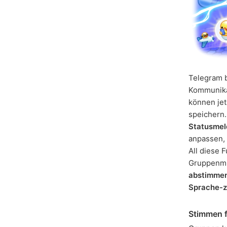
Telegram b
Kommunikat
können je
speichern
Statusme
anpassen, 
All diese 
Gruppenmit
abstimme
Sprache-
Stimmen 