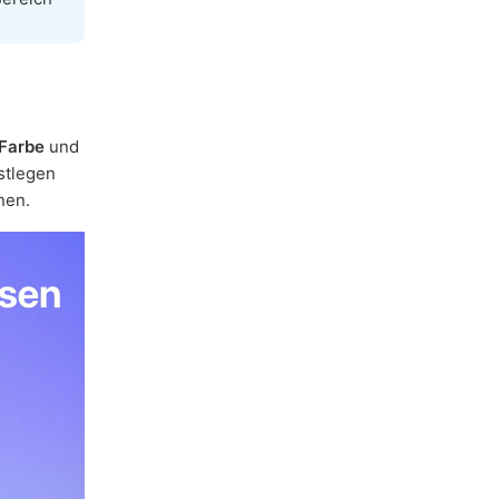
Farbe
und
stlegen
nen.