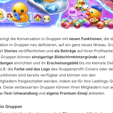
ringt die Konversation in Gruppen mit
neuen Funktionen
, die d
ion in Gruppen neu definieren, auf ein ganz neues Niveau. G
tzt
Stories
veröffentlichen und
als Beiträge
auf ihren Profilseit
. Gruppen können
einzigartige Bildschirmhintergründe
und
ldungen
einrichten und ihr
Erscheinungsbild
bis ins kleinste Det
z.B. die
Farbe und das Logo
des Gruppenprofil-Covers oder d
Funktionen sind bereits verfügbar und können von den
gliedern freigeschaltet werden, indem sie für ihre Lieblings-
n
. Diese verbesserten Gruppen können ihren Mitgliedern nun a
zu-Text-Umwandlung
und
eigene Premium-Emoji
anbieten.
für Gruppen