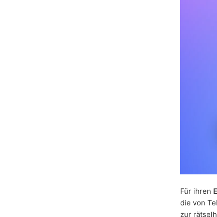
Für ihren
E
die von Te
zur rätse