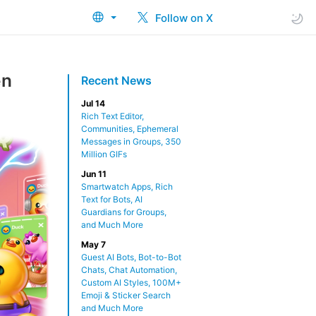
Follow on X
en
Recent News
Jul 14
Rich Text Editor,
Communities, Ephemeral
Messages in Groups, 350
Million GIFs
Jun 11
Smartwatch Apps, Rich
Text for Bots, AI
Guardians for Groups,
and Much More
May 7
Guest AI Bots, Bot-to-Bot
Chats, Chat Automation,
Custom AI Styles, 100M+
Emoji & Sticker Search
and Much More