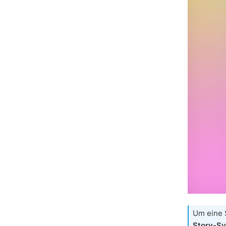
Um eine S
Story-Sy