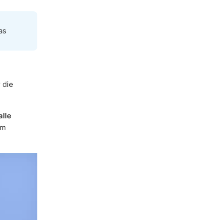
as
 die
alle
am