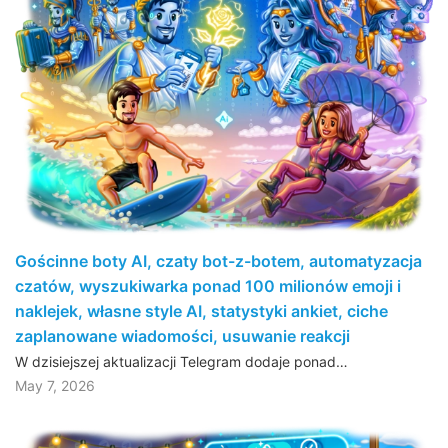
Gościnne boty AI, czaty bot-z-botem, automatyzacja
czatów, wyszukiwarka ponad 100 milionów emoji i
naklejek, własne style AI, statystyki ankiet, ciche
zaplanowane wiadomości, usuwanie reakcji
W dzisiejszej aktualizacji Telegram dodaje ponad…
May 7, 2026