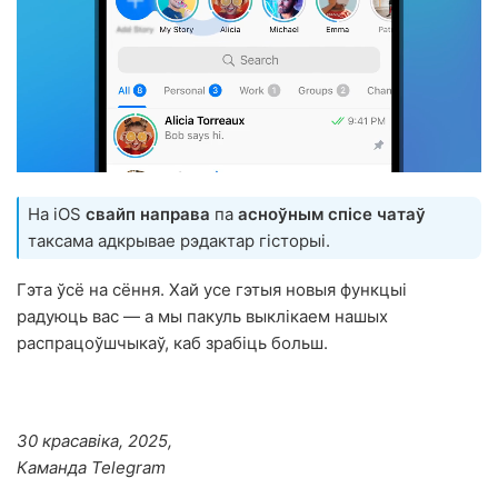
На iOS
свайп направа
па
асноўным спісе чатаў
таксама адкрывае рэдактар гісторыі.
Гэта ўсё на сёння. Хай усе гэтыя новыя функцыі
радуюць вас — а мы пакуль выклікаем нашых
распрацоўшчыкаў, каб зрабіць больш.
30 красавіка, 2025,
Каманда Telegram