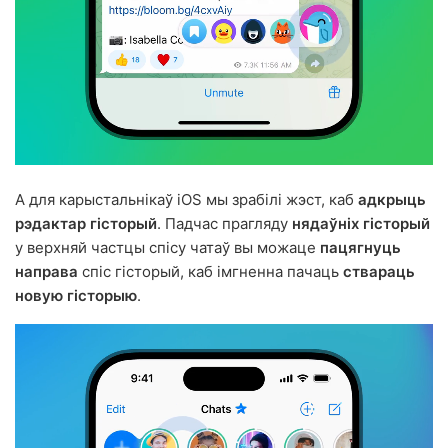
А для карыстальнікаў iOS мы зрабілі жэст, каб
адкрыць
рэдактар гісторый
. Падчас прагляду
нядаўніх гісторый
у верхняй частцы спісу чатаў вы можаце
пацягнуць
направа
спіс гісторый, каб імгненна пачаць
ствараць
новую гісторыю
.