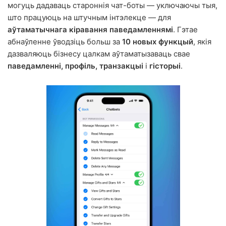
могуць дадаваць староннія чат-боты — уключаючы тыя,
што працуюць на штучным інтэлекце — для
аўтаматычнага кіравання паведамленнямі
. Гэтае
абнаўленне ўводзіць больш за
10 новых функцый
, якія
дазваляюць бізнесу цалкам аўтаматызаваць свае
паведамленні, профіль, транзакцыі
і
гісторыі
.