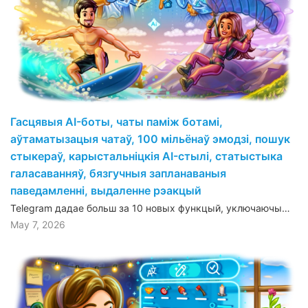
Гасцявыя AI-боты, чаты паміж ботамі,
аўтаматызацыя чатаў, 100 мільёнаў эмодзі, пошук
стыкераў, карыстальніцкія AI-стылі, статыстыка
галасаванняў, бязгучныя запланаваныя
паведамленні, выдаленне рэакцый
Telegram дадае больш за 10 новых функцый, уключаючы…
May 7, 2026