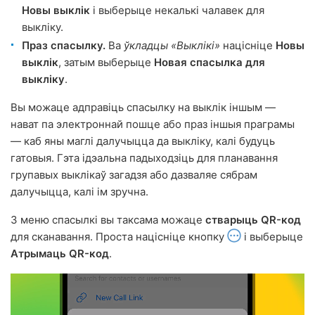
Новы выклік
і выберыце некалькі чалавек для
выкліку.
Праз спасылку.
Ва
ўкладцы «Выклікі»
націсніце
Новы
выклік
, затым выберыце
Новая спасылка для
выкліку
.
Вы можаце адправіць спасылку на выклік іншым —
нават па электроннай пошце або праз іншыя праграмы
— каб яны маглі далучыцца да выкліку, калі будуць
гатовыя. Гэта ідэальна падыходзіць для планавання
групавых выклікаў загадзя або дазваляе сябрам
далучыцца, калі ім зручна.
З меню спасылкі вы таксама можаце
стварыць QR-код
для сканавання. Проста націсніце кнопку
і выберыце
Атрымаць QR-код
.