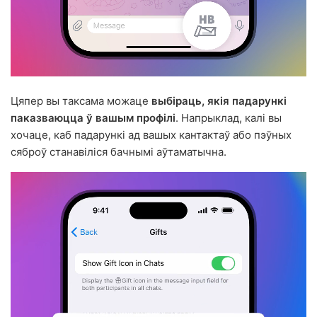
Цяпер вы таксама можаце
выбіраць, якія падарункі
паказваюцца ў вашым профілі
. Напрыклад, калі вы
хочаце, каб падарункі ад вашых кантактаў або пэўных
сяброў станавіліся бачнымі аўтаматычна.