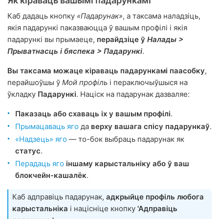
Як кіраваць вашымі падарункамі
Каб дадаць кнопку
«Падарунак»
, а таксама наладзіць,
якія падарункі паказваюцца ў вашым профілі і якія
падарункі вы прымаеце,
перайдзіце ў
Налады >
Прыватнасць і бяспека > Падарункі
.
Вы таксама можаце кіраваць падарункамі паасобку
,
перайшоўшы ў
Мой профіль
і пераключыўшыся на
ўкладку
Падарункі
. Націск на падарунак дазваляе:
Паказаць або схаваць іх у вашым профілі
.
Прымацаваць яго
да
верху вашага спісу падарункаў
.
«Надзець» яго
— то-бок выбраць падарунак як
статус
.
Перадаць яго
іншаму карыстальніку або ў ваш
блокчейн-кашалёк
.
Каб адправіць падарунак,
адкрыйце профіль любога
карыстальніка
і націсніце кнопку
'Адправіць