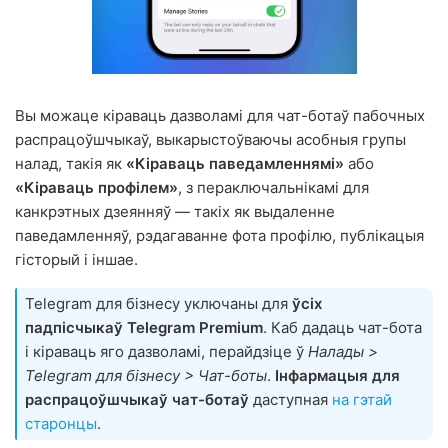
Вы можаце кіраваць дазволамі для чат-ботаў пабочных
распрацоўшчыкаў, выкарыстоўваючы асобныя групы
налад, такія як
«Кіраваць паведамленнямі»
або
«Кіраваць профілем»
, з пераключальнікамі для
канкрэтных дзеянняў — такіх як выдаленне
паведамленняў, рэдагаванне фота профілю, публікацыя
гісторый і іншае.
Telegram для бізнесу уключаны для
ўсіх
падпісчыкаў Telegram Premium
. Каб дадаць чат-бота
і кіраваць яго дазволамі, перайдзіце ў
Налады >
Telegram для бізнесу > Чат-боты
.
Інфармацыя для
распрацоўшчыкаў чат-ботаў
даступная
на гэтай
старонцы
.