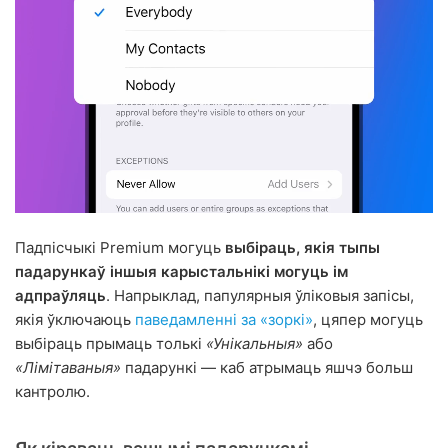
Падпісчыкі Premium могуць
выбіраць, якія тыпы
падарункаў іншыя карыстальнікі могуць ім
адпраўляць
. Напрыклад, папулярныя ўліковыя запісы,
якія ўключаюць
паведамленні за «зоркі»
, цяпер могуць
выбіраць прымаць толькі
«Унікальныя»
або
«Лімітаваныя»
падарункі — каб атрымаць яшчэ больш
кантролю.