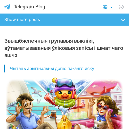
Show more posts
Звышбяспечныя групавыя выклікі,
аўтаматызаваныя ўліковыя запісы і шмат чаго
яшчэ
Чытаць арыгінальны допіс па-англійску