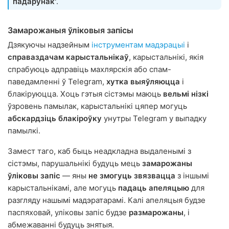
падарунак'
.
Замарожаныя ўліковыя запісы
Дзякуючы надзейным
інструментам мадэрацыі
і
справаздачам карыстальнікаў
, карыстальнікі, якія
спрабуюць адправіць махлярскія або спам-
паведамленні ў Telegram,
хутка выяўляюцца
і
блакіруюцца. Хоць гэтыя сістэмы маюць
вельмі нізкі
ўзровень памылак, карыстальнікі цяпер могуць
абскардзіць блакіроўку
унутры Telegram у выпадку
памылкі.
Замест таго, каб быць неадкладна выдаленымі з
сістэмы, парушальнікі будуць мець
замарожаны
ўліковы запіс
— яны
не змогуць звязвацца
з іншымі
карыстальнікамі, але могуць
падаць апеляцыю
для
разгляду нашымі мадэратарамі. Калі апеляцыя будзе
паспяховай, уліковы запіс будзе
размарожаны
, і
абмежаванні будуць знятыя.