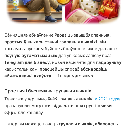
Сённяшняе абнаўленне ўводзіць
звышбяспечныя,
простыя ў выкарыстанні групавыя выклікі
. Мы
таксама запускаем буйное абнаўленне, якое дазваляе
поўную аўтаматызацыю
для ўліковых запісаў праз
Telegram для бізнесу
, новыя варыянты для
падарункаў
карыстальнікам, прасцейшы спосаб
абскардзіць
абмежаванні акаўнта
— і шмат чаго яшчэ.
Простыя і бяспечныя групавыя выклікі
Telegram упершыню ўвёў групавыя выклікі
у 2021 годзе
,
прапануючы магутныя
відэачаты
для груп і
жывыя
эфіры
для каналаў.
Цяпер вы можаце пачаць
групавы выклік, абаронены