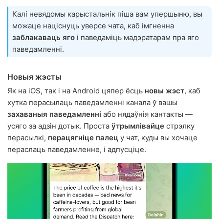
Калі невядомы карыстальнік піша вам упершыню, вы
можаце націснуць уверсе чата, каб імгненна
заблакаваць яго
і паведаміць мадэратарам пра яго
паведамленні.
Новыя жэсты
Як на iOS, так і на Android цяпер ёсць
новы жэст
, каб
хутка перасылаць паведамленні канала ў вашы
захаваныя паведамленні
або нядаўнія кантакты —
усяго за адзін дотык. Проста
ўтрымлівайце
стрэлку
перасылкі,
перацягніце палец
у чат, куды вы хочаце
пераслаць паведамленне, і адпусціце.