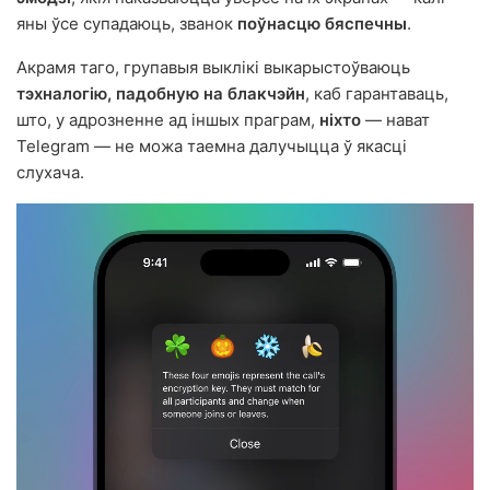
яны ўсе супадаюць, званок
поўнасцю бяспечны
.
Акрамя таго, групавыя выклікі выкарыстоўваюць
тэхналогію, падобную на блакчэйн
, каб гарантаваць,
што, у адрозненне ад іншых праграм,
ніхто
— нават
Telegram — не можа таемна далучыцца ў якасці
слухача.