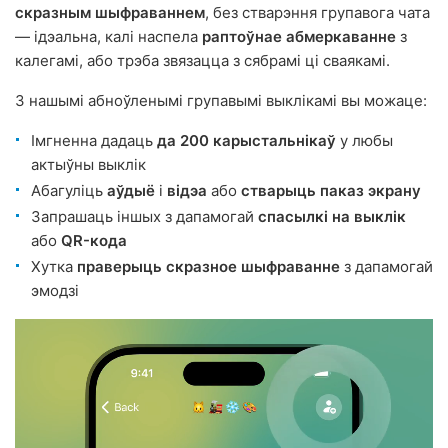
скразным шыфраваннем
, без стварэння групавога чата
— ідэальна, калі наспела
раптоўнае абмеркаванне
з
калегамі, або трэба звязацца з сябрамі ці сваякамі.
З нашымі абноўленымі групавымі выклікамі вы можаце:
Імгненна дадаць
да 200 карыстальнікаў
у любы
актыўны выклік
Абагуліць
аўдыё
і
відэа
або
стварыць паказ экрану
Запрашаць іншых з дапамогай
спасылкі на выклік
або
QR-кода
Хутка
праверыць скразное шыфраванне
з дапамогай
эмодзі