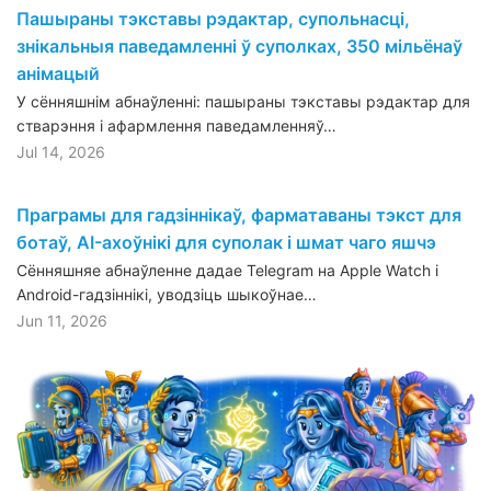
Пашыраны тэкставы рэдактар, супольнасці,
знікальныя паведамленні ў суполках, 350 мільёнаў
анімацый
У сённяшнім абнаўленні: пашыраны тэкставы рэдактар для
стварэння і афармлення паведамленняў…
Jul 14, 2026
Праграмы для гадзіннікаў, фарматаваны тэкст для
ботаў, AI-ахоўнікі для суполак і шмат чаго яшчэ
Сённяшняе абнаўленне дадае Telegram на Apple Watch і
Android-гадзіннікі, уводзіць шыкоўнае…
Jun 11, 2026