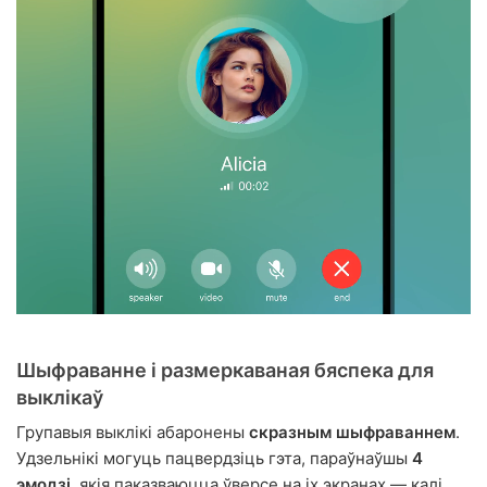
Шыфраванне і размеркаваная бяспека для
выклікаў
Групавыя выклікі абаронены
скразным шыфраваннем
.
Удзельнікі могуць пацвердзіць гэта, параўнаўшы
4
эмодзі
, якія паказваюцца ўверсе на іх экранах — калі