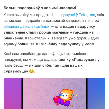
Больш падарункаў з новымі наладамі
У кастрычніку мы прадставілі
падарункі ў Telegram
, якія
вы можаце адправіць з дапамогай «зорак», а таксама
абнавіць да калекцыйных
— што
надае падарунку
ўнікальныя стылі
і
робіць магчымым гандаль на
блакчэйне
. Карыстальнікі Telegram ужо дораць адно
аднаму
больш за 10 мільёнаў падарункаў
у месяц.
Калі вам падабаецца адпраўляць і атрымліваць
падарункі, вы можаце дадаць
кнопку «Падарунак»
у
поле ўводу —
як для сябе, так і для вашых
суразмоўцаў
.