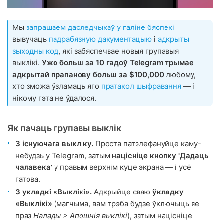
Мы
запрашаем даследчыкаў у галіне бяспекі
вывучаць
падрабязную дакументацыю
і
адкрыты
зыходны код
, які забяспечвае новыя групавыя
выклікі.
Ужо больш за 10 гадоў Telegram трымае
адкрытай прапанову больш за $100,000
любому,
хто зможа ўзламаць яго
пратакол шыфравання
— і
нікому гэта не ўдалося.
Як пачаць групавы выклік
З існуючага выкліку.
Проста патэлефануйце каму-
небудзь у Telegram, затым
націсніце кнопку 'Дадаць
чалавека'
у правым верхнім куце экрана — і ўсё
гатова.
З укладкі «Выклікі».
Адкрыйце сваю
ўкладку
«Выклікі»
(магчыма, вам трэба будзе ўключыць яе
праз
Налады > Апошнія выклікі
), затым націсніце