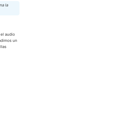
na la
el audio
ñadimos un
llas