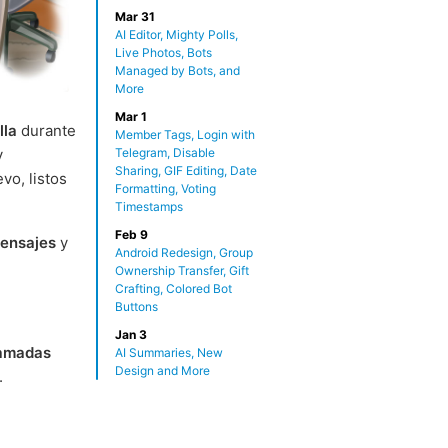
Mar 31
AI Editor, Mighty Polls,
Live Photos, Bots
Managed by Bots, and
More
Mar 1
lla
durante
Member Tags, Login with
Telegram, Disable
y
Sharing, GIF Editing, Date
vo, listos
Formatting, Voting
Timestamps
Feb 9
ensajes
y
Android Redesign, Group
Ownership Transfer, Gift
Crafting, Colored Bot
Buttons
Jan 3
lamadas
AI Summaries, New
Design and More
.