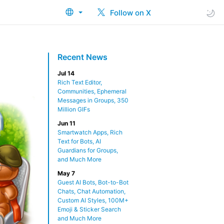
Follow on X
Recent News
Jul 14
Rich Text Editor,
Communities, Ephemeral
Messages in Groups, 350
Million GIFs
Jun 11
Smartwatch Apps, Rich
Text for Bots, AI
Guardians for Groups,
and Much More
May 7
Guest AI Bots, Bot-to-Bot
Chats, Chat Automation,
Custom AI Styles, 100M+
Emoji & Sticker Search
and Much More