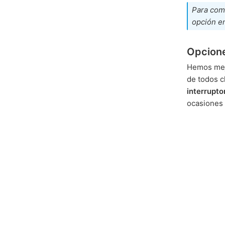
Para comp
opción e
Opcione
Hemos mej
de todos c
interrupto
ocasiones 