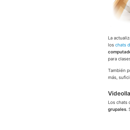
La actuali
los
chats 
computad
para clase
También p
más, sufic
Videoll
Los chats 
grupales
.