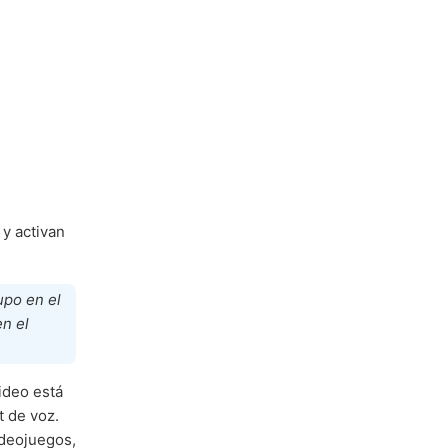
y activan
upo en el
en el
video está
t de voz.
ideojuegos,