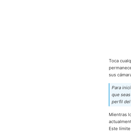
Toca cualq
permanecer
sus cámar
Para inic
que seas 
perfil de
Mientras l
actualment
Este límit