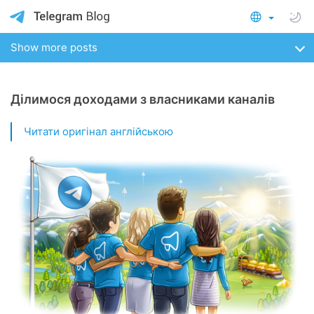
Show more posts
Ділимося доходами з власниками каналів
Читати оригінал англійською