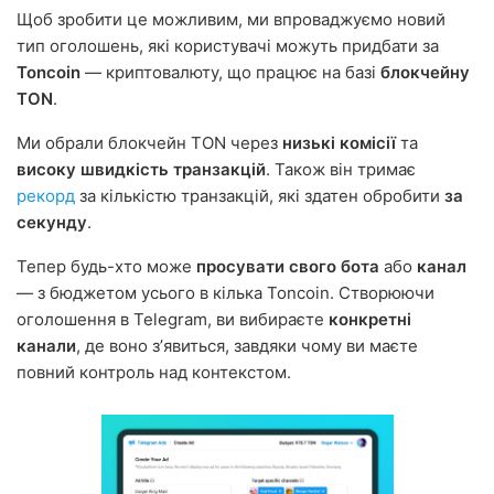
Щоб зробити це можливим, ми впроваджуємо новий
тип оголошень, які користувачі можуть придбати за
Toncoin
— криптовалюту, що працює на базі
блокчейну
TON
.
Ми обрали блокчейн TON через
низькі комісії
та
високу швидкість транзакцій
. Також він тримає
рекорд
за кількістю транзакцій, які здатен обробити
за
секунду
.
Тепер будь-хто може
просувати свого бота
або
канал
— з бюджетом усього в кілька Toncoin. Створюючи
оголошення в Telegram, ви вибираєте
конкретні
канали
, де воно зʼявиться, завдяки чому ви маєте
повний контроль над контекстом.