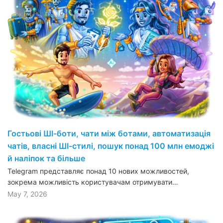
Гостьові ШІ-боти, чати між ботами, автоматизація
чатів, власні ШІ-стилі, пошук понад 100 млн емоджі
й наліпок та більше
Telegram представляє понад 10 нових можливостей,
зокрема можливість користувачам отримувати…
May 7, 2026