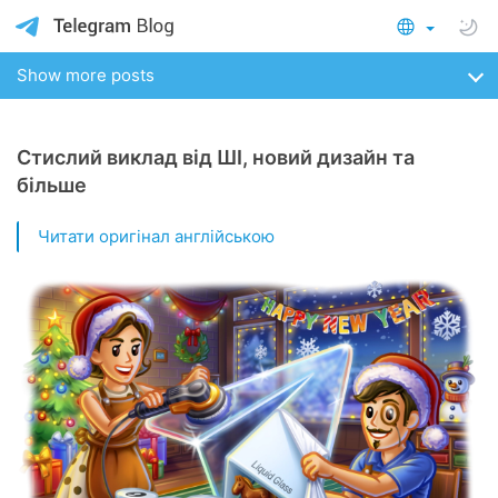
Show more posts
Cтислий виклад від ШІ, новий дизайн та
більше
Читати оригінал англійською