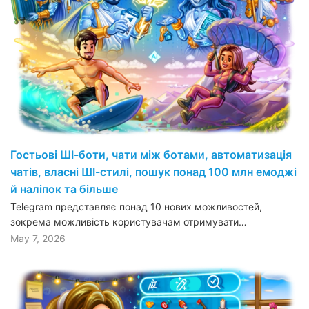
Гостьові ШІ-боти, чати між ботами, автоматизація
чатів, власні ШІ-стилі, пошук понад 100 млн емоджі
й наліпок та більше
Telegram представляє понад 10 нових можливостей,
зокрема можливість користувачам отримувати…
May 7, 2026