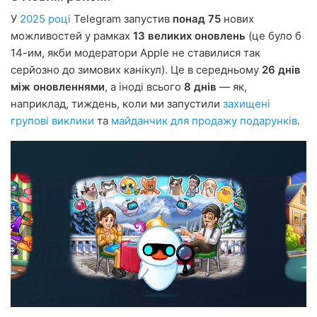
У
2025 році
Telegram запустив
понад 75
нових
можливостей у рамках
13 великих оновлень
(це було б
14-им, якби модератори Apple не ставилися так
серйозно до зимових канікул). Це в середньому
26 днів
між оновленнями
, а іноді всього
8 днів
— як,
наприклад, тиждень, коли ми запустили
захищені
групові виклики
та
майданчик для продажу подарунків
.