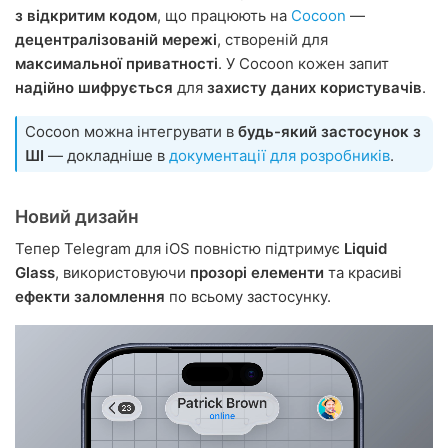
з відкритим кодом
, що працюють на
Cocoon
—
децентралізованій мережі
, створеній для
максимальної приватності
. У Cocoon кожен запит
надійно шифрується
для
захисту даних користувачів
.
Cocoon можна інтегрувати в
будь-який застосунок з
ШІ
— докладніше в
документації для розробників
.
Новий дизайн
Тепер Telegram для iOS повністю підтримує
Liquid
Glass
, використовуючи
прозорі елементи
та красиві
ефекти заломлення
по всьому застосунку.