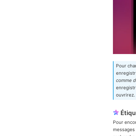
Pour chan
enregist
comme d
enregistr
ouvrirez.
Étiqu
Pour encor
messages e