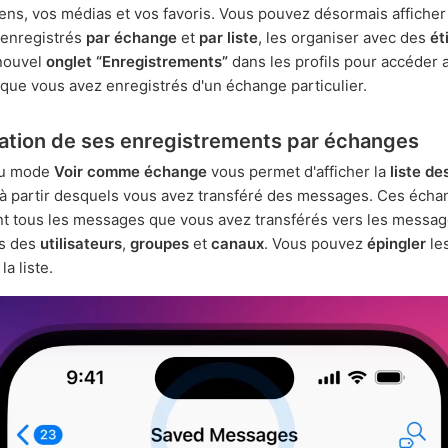
iens, vos médias et vos favoris. Vous pouvez désormais afficher
enregistrés
par échange
et
par liste
, les organiser avec des
ét
 nouvel
onglet “Enregistrements”
dans les profils pour accéder 
ue vous avez enregistrés d'un échange particulier.
sation de ses enregistrements par échanges
au mode
Voir comme échange
vous permet d'afficher la
liste de
à partir desquels vous avez transféré des messages. Ces écha
t tous les messages que vous avez transférés vers les messa
és des
utilisateurs
,
groupes
et
canaux
. Vous pouvez
épingler
le
la liste.