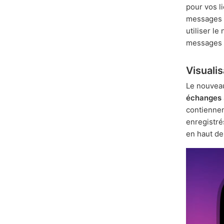
pour vos l
messages 
utiliser le
messages q
Visuali
Le nouve
échanges
contiennen
enregistr
en haut de 