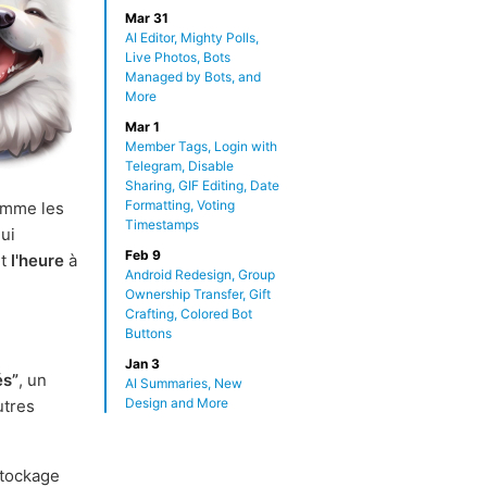
Mar 31
AI Editor, Mighty Polls,
Live Photos, Bots
Managed by Bots, and
More
Mar 1
Member Tags, Login with
Telegram, Disable
Sharing, GIF Editing, Date
Formatting, Voting
omme les
Timestamps
ui
Feb 9
nt
l'heure
à
Android Redesign, Group
Ownership Transfer, Gift
Crafting, Colored Bot
Buttons
Jan 3
és”
, un
AI Summaries, New
Design and More
utres
stockage