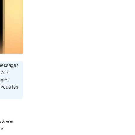
essages
'Voir
ages
 vous les
s
à vos
os