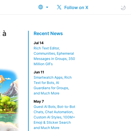
Follow on X
 à
Recent News
Jul 14
Rich Text Editor,
Communities, Ephemeral
Messages in Groups, 350
Million GIFs
Jun 11
Smartwatch Apps, Rich
Text for Bots, AI
Guardians for Groups,
and Much More
May 7
Guest AI Bots, Bot-to-Bot
Chats, Chat Automation,
Custom AI Styles, 100M+
Emoji & Sticker Search
and Much More