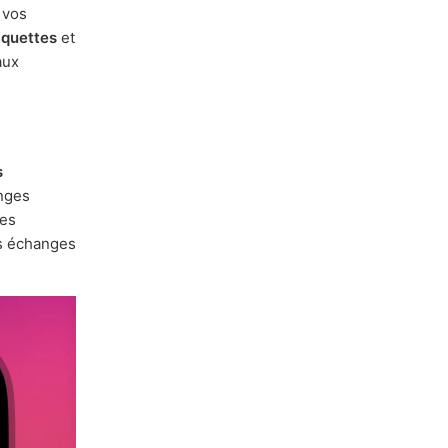
 vos
iquettes
et
aux
s
nges
ges
s échanges