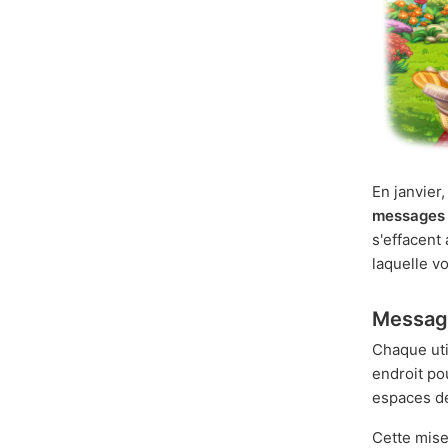
En janvier
messages 
s'effacent
laquelle v
Message
Chaque uti
endroit po
espaces de
Cette mise