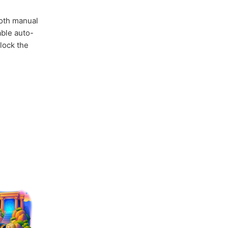
oth manual
able auto-
nlock the