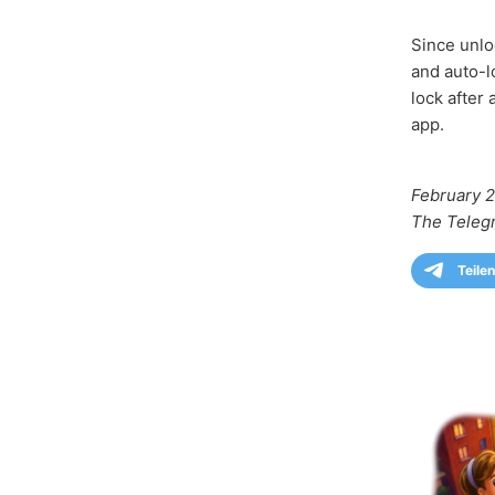
Since unlo
and auto-l
lock after 
app.
February 2
The Teleg
Teilen