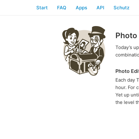
Start
FAQ
Apps
API
Schutz
Photo 
Today’s up
combinatio
Photo Edi
Each day 
hour. For 
Yet up unt
the level 