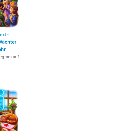
ext-
-Wächter
ehr
legram auf