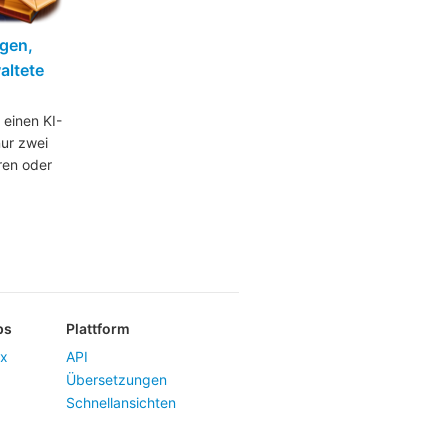
agen,
altete
 einen KI-
nur zwei
ren oder
ps
Plattform
ux
API
Übersetzungen
Schnellansichten