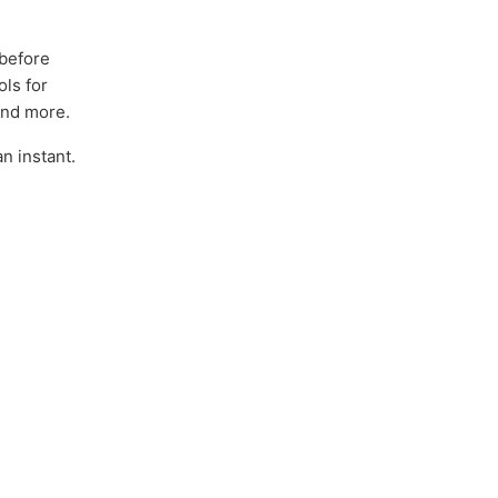
 before
ls for
 and more.
n instant.