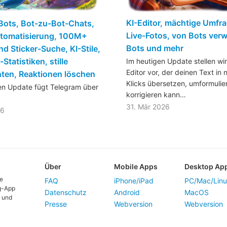
KI-Editor, mächtige Umfr
Bots, Bot-zu-Bot-Chats,
Live-Fotos, von Bots verw
tomatisierung, 100M+
Bots und mehr
nd Sticker-Suche, KI-Stile,
Statistiken, stille
Im heutigen Update stellen wir
Editor vor, der deinen Text in 
ten, Reaktionen löschen
Klicks übersetzen, umformulie
en Update fügt Telegram über
korrigieren kann…
31. Mär 2026
26
Über
Mobile Apps
Desktop Ap
te
FAQ
iPhone/iPad
PC/Mac/Lin
g-App
Datenschutz
Android
MacOS
t und
Presse
Webversion
Webversion