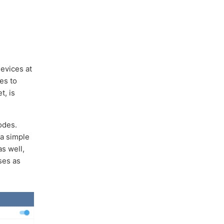
evices at
es to
t, is
odes.
 a simple
s well,
ses as