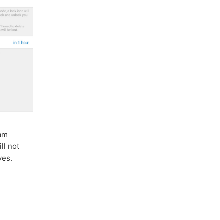
ram
ll not
yes.