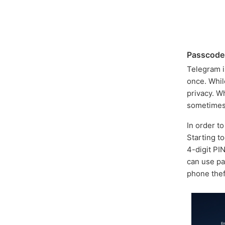
Passcode
Telegram i
once. While
privacy. Wh
sometimes
In order t
Starting t
4-digit PI
can use pa
phone thef