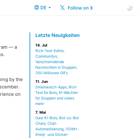
DE
Follow on X
Letzte Neuigkeiten
14. Jul
gram — a
Rich-Text-Editor,
es.
Communitys,
Verschwindende
Nachrichten in Gruppen,
350 Millionen GIFs
wing by the
11. Jun
December.
Smartwatch-Apps, Rich
Text für Bots, KI-Wächter
erience on
für Gruppen und vieles
mehr
7. Mai
Gast KI-Bots, Bot-zu-Bot
Chats, Chat-
Automatisierung, 100M+.
Emoji- und Sticker-