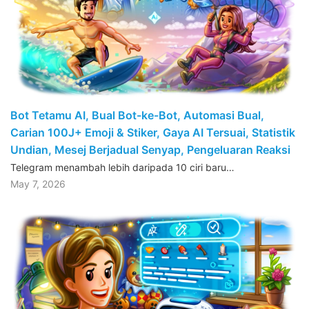
Bot Tetamu AI, Bual Bot-ke-Bot, Automasi Bual,
Carian 100J+ Emoji & Stiker, Gaya AI Tersuai, Statistik
Undian, Mesej Berjadual Senyap, Pengeluaran Reaksi
Telegram menambah lebih daripada 10 ciri baru…
May 7, 2026