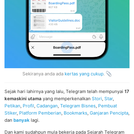
Sekiranya anda ada
kertas yang cukup
.
Sejak hari lahirnya yang lalu, Telegram telah mempunyai
17
kemaskini utama
yang memperkenalkan
Stori
,
Star
,
Petikan
,
Profil
,
Cadangan
,
Telegram Bisnes
,
Pembuat
Stiker
,
Platform Pemberian
,
Bookmarks
,
Ganjaran Pencipta
,
dan
banyak
lagi.
Dan kami sudahpun mula bekerja pada Sejarah Telegram