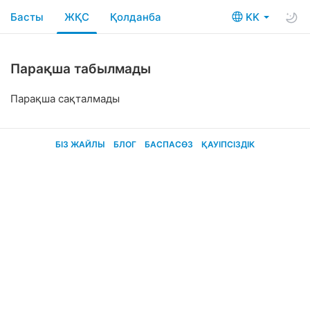
Басты
ЖҚС
Қолданба
KK
Парақша табылмады
Парақша сақталмады
БІЗ ЖАЙЛЫ
БЛОГ
БАСПАСӨЗ
ҚАУІПСІЗДІК