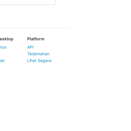
Desktop
Platform
nux
API
Terjemahan
ser
Lihat Segera