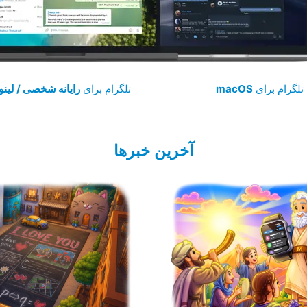
تلگرام برای
macOS
تلگرام برای
‏رایانه شخصی / لی
آخرین خبرها