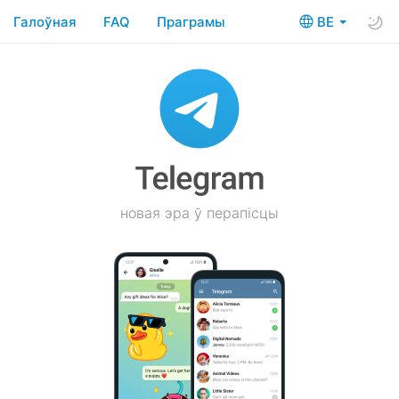
Галоўная
FAQ
Праграмы
BE
новая эра ў перапісцы