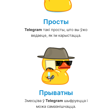
Просты
Telegram
такі просты, што вы ўжо
ведаеце, як ім карыстацца.
Прыватны
Змесціва ў
Telegram
шыфруецца і
можа самазнішчацца.