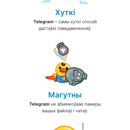
Хуткі
Telegram
– самы хуткі спосаб
дастаўкі паведамленняў.
Магутны
Telegram
не абмяжоўвае памеры
вашых файлаў і чатаў.