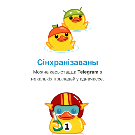
Сінхранізаваны
Можна карыстацца
Telegram
з
некалькіх прыладаў у адначассе.