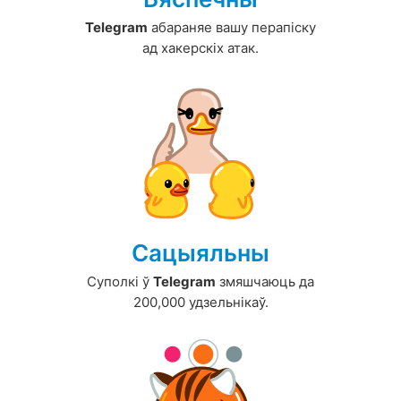
Telegram
абараняе вашу перапіску
ад хакерскіх атак.
Сацыяльны
Суполкі ў
Telegram
змяшчаюць да
200,000 удзельнікаў.