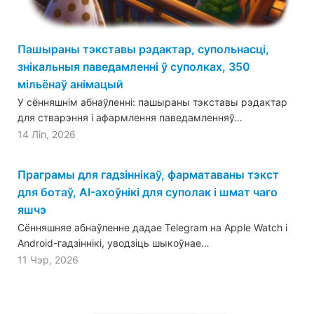
Пашыраны тэкставы рэдактар, супольнасці,
знікальныя паведамленні ў суполках, 350
мільёнаў анімацый
У сённяшнім абнаўленні: пашыраны тэкставы рэдактар
для стварэння і афармлення паведамленняў…
14 Ліп, 2026
Праграмы для гадзіннікаў, фарматаваны тэкст
для ботаў, AI-ахоўнікі для суполак і шмат чаго
яшчэ
Сённяшняе абнаўленне дадае Telegram на Apple Watch і
Android-гадзіннікі, уводзіць шыкоўнае…
11 Чэр, 2026