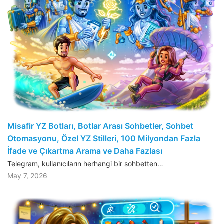
Misafir YZ Botları, Botlar Arası Sohbetler, Sohbet
Otomasyonu, Özel YZ Stilleri, 100 Milyondan Fazla
İfade ve Çıkartma Arama ve Daha Fazlası
Telegram, kullanıcıların herhangi bir sohbetten…
May 7, 2026