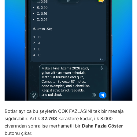
Botlar ayrıca bu şeylerin ÇOK FAZLASINI tek bir mesaja
sığdırabilir. Artık
32.768
karaktere kadar, ilk 8.000
civarından sonra ise merhametli bir
Daha Fazla Göster
butonu çıkar.