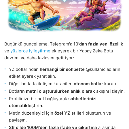
Bugünkü güncelleme, Telegram'a
10'dan fazla yeni özellik
ve
yüzlerce iyileştirme
ekleyerek bir Yapay Zeka Botu
devrimi ve daha fazlasını getiriyor:
YZ botlarından
herhangi bir sohbette
@kullanıcıadlarını
etiketleyerek yanıt alın.
Diğer botlarla iletişim kurabilen
otonom botlar
kurun.
Botların
metni oluşturulurken anlık olarak
akışını izleyin.
Profilinize bir bot bağlayarak
sohbetlerinizi
otomatikleştirin
.
Metin düzenleyici için
özel YZ stilleri
oluşturun ve
paylaşın.
36 dilde
100M'den fazla ifade ve çıkartma
arasında