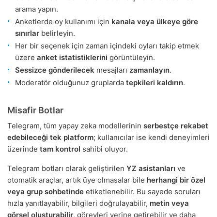
arama yapın.
Anketlerde oy kullanımı için
kanala veya ülkeye göre
sınırlar
belirleyin.
Her bir seçenek için zaman içindeki oyları takip etmek
üzere
anket istatistiklerini
görüntüleyin.
Sessizce gönderilecek
mesajları
zamanlayın
.
Moderatör olduğunuz gruplarda
tepkileri kaldırın
.
Misafir Botlar
Telegram, tüm yapay zeka modellerinin
serbestçe rekabet
edebileceği
tek platform
; kullanıcılar ise kendi deneyimleri
üzerinde
tam kontrol
sahibi oluyor.
Telegram botları olarak geliştirilen
YZ asistanları
ve
otomatik araçlar, artık üye olmasalar bile
herhangi bir özel
veya grup sohbetinde
etiketlenebilir. Bu sayede soruları
hızla yanıtlayabilir, bilgileri doğrulayabilir,
metin veya
görsel oluşturabilir
, görevleri yerine getirebilir ve daha