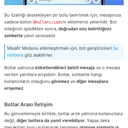
Bu özelliği destekleyen bir botu belirtmek için, mesajınıza
sadece botun
nı eklemeniz yeterlidir. Bot
@kullanıcıadı
isteğinizi işledikten sonra,
doğrudan onu belirttiğiniz
sohbette
yanıt verecektir.
Misafir Modunu etkinleştirmek için, bot geliştiricileri
bu
rehbere
göz atabilirler.
Botlar yalnızca
etiketlendikleri belirli mesaja
ve o mesaja
verilen yanıtlara erişebilir. Botlar, sohbette hangi
kullanıcıların olduğunu
göremez
ve
diğer mesajlara
erişemez
.
Botlar Arası İletişim
Bu güncellemeyle birlikte, botlar artık yalnızca kullanıcılara
değil,
diğer botlara da yanıt verebiliyor
. Yapay zeka
meraklıları bunu kullanarak tamamen
otonom ajanlarla
iş