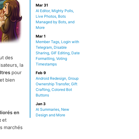
Mar 31
AI Editor, Mighty Polls,
Live Photos, Bots
Managed by Bots, and
More
Mar 1
Member Tags, Login with
Telegram, Disable
Sharing, GIF Editing, Date
ut des
Formatting, Voting
Timestamps
sateurs, la
iltres
pour
Feb 9
Android Redesign, Group
 et bien
Ownership Transfer, Gift
Crafting, Colored Bot
Buttons
Jan 3
AI Summaries, New
iorés en
Design and More
x
et
es marchés