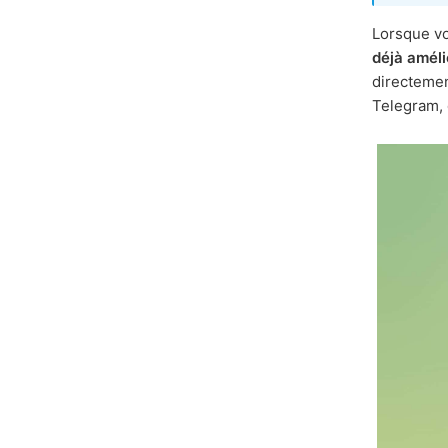
Lorsque v
déjà améli
directemen
Telegram, q