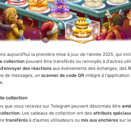
ns aujourd'hui la première mise à jour de l'année 2025, qui incl
e collection
pouvant être transférés ou renvoyés à d'autres utili
é
d'envoyer des réactions
aux événements des échanges, des
f
che de messages, un
scanner de code QR
intégré à l'application
e.
e collection
ux que vous recevez sur Telegram peuvent désormais être
amél
collection
. Les cadeaux de collection ont des
attributs spéciau
tre
transférés
à d'autres utilisateurs ou
mis aux enchères
sur l