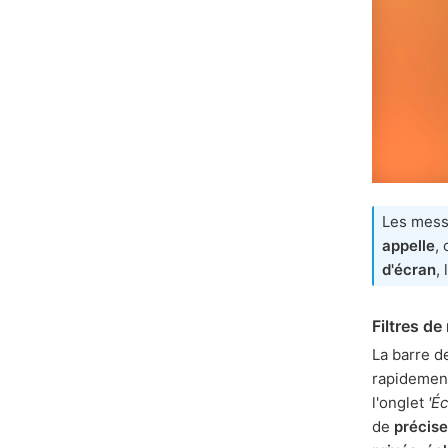
Les mess
appelle
,
d'écran
,
Filtres d
La barre d
rapidement
l'onglet
'É
de
précise