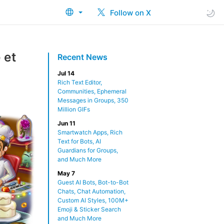
Follow on X
 et
Recent News
Jul 14
Rich Text Editor,
Communities, Ephemeral
Messages in Groups, 350
Million GIFs
Jun 11
Smartwatch Apps, Rich
Text for Bots, AI
Guardians for Groups,
and Much More
May 7
Guest AI Bots, Bot-to-Bot
Chats, Chat Automation,
Custom AI Styles, 100M+
Emoji & Sticker Search
and Much More