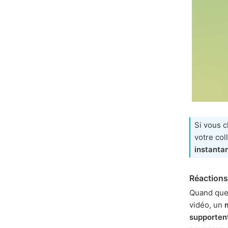
Si vous 
votre col
instanta
Réactions
Quand quel
vidéo, un
supportent