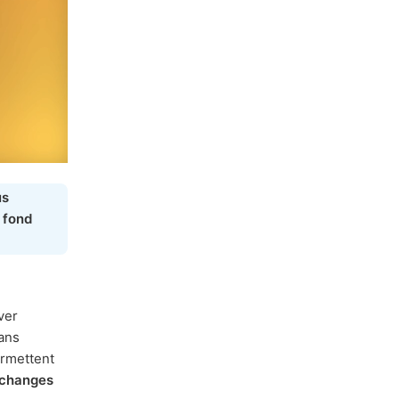
us
u
fond
ver
ans
rmettent
changes