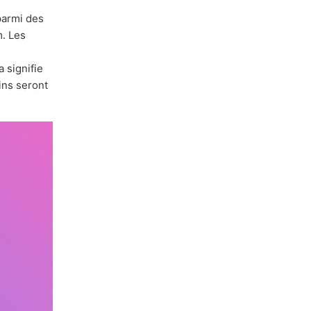
armi des
m. Les
 signifie
ins seront