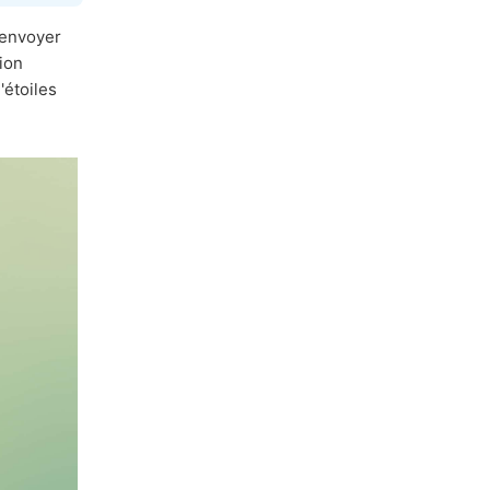
'envoyer
ion
'étoiles