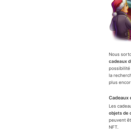
Nous sorto
cadeaux d
possibilit
la recher
plus encor
Cadeaux d
Les cadea
objets de 
peuvent ê
NFT.