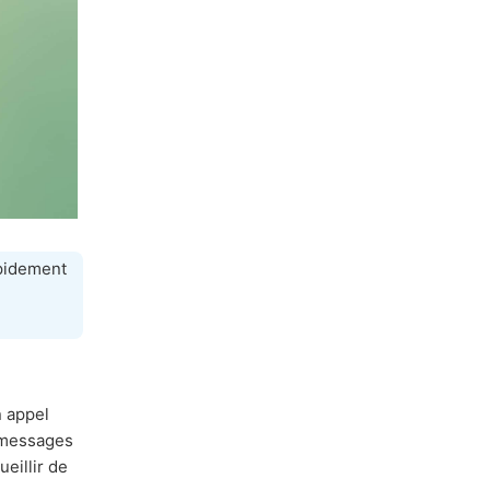
apidement
n appel
s messages
eillir de