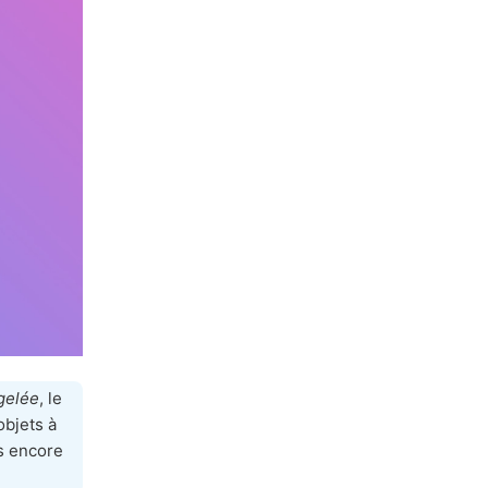
gelée
, le
objets à
s encore