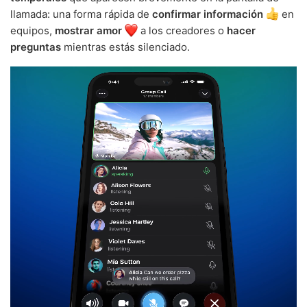
llamada: una forma rápida de
confirmar información
en
equipos,
mostrar amor
a los creadores o
hacer
preguntas
mientras estás silenciado.