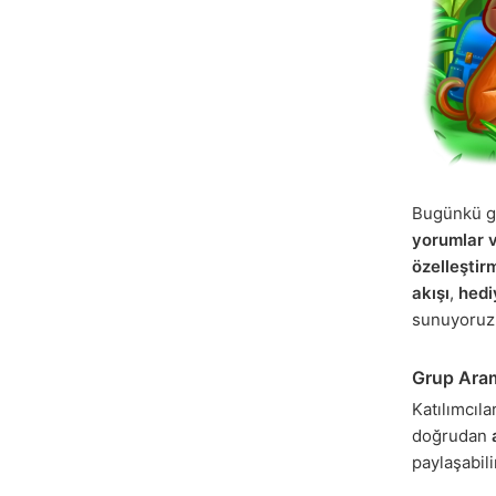
Bugünkü g
yorumlar v
özelleştir
akışı
,
hediy
sunuyoruz
Grup Aram
Katılımcıla
doğrudan
paylaşabili