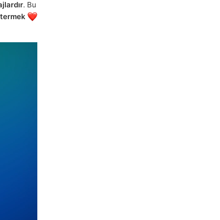
jlardır
. Bu
stermek