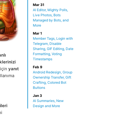
Mar 31
AI Editor, Mighty Polls,
Live Photos, Bots
Managed by Bots, and
More
Mar 1
Member Tags, Login with
Telegram, Disable
Sharing, GIF Editing, Date
Formatting, Voting
nlı
Timestamps
klerinizi
Feb 9
 için
yanıt
Android Redesign, Group
ullanıma
Ownership Transfer, Gift
Crafting, Colored Bot
Buttons
Jan 3
AI Summaries, New
leri
Design and More
ni