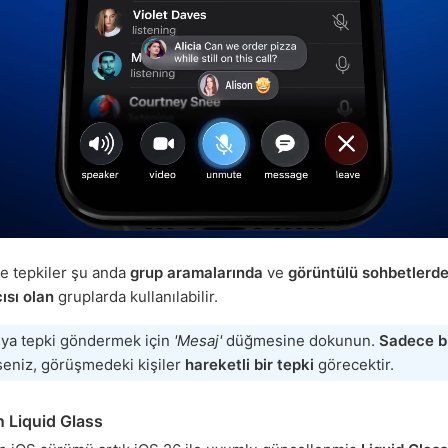
e tepkiler şu anda
grup aramalarında
ve
görüntülü sohbetlerd
ısı olan
gruplarda kullanılabilir.
ya tepki göndermek için
'Mesaj'
düğmesine dokunun.
Sadece bi
seniz, görüşmedeki kişiler
hareketli bir tepki
görecektir.
n Liquid Glass