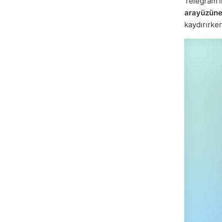
Telegram'ı
arayüzün
kaydırırken