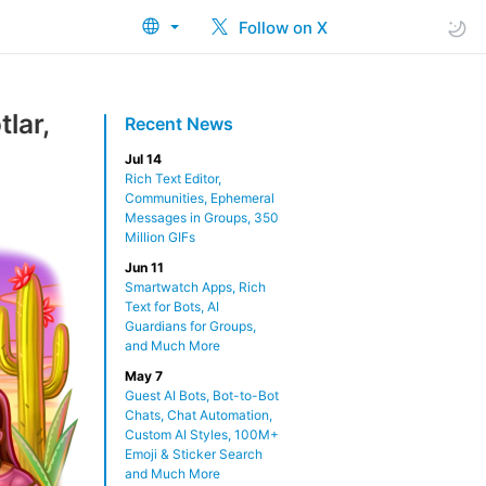
Follow on X
lar,
Recent News
Jul 14
Rich Text Editor,
Communities, Ephemeral
Messages in Groups, 350
Million GIFs
Jun 11
Smartwatch Apps, Rich
Text for Bots, AI
Guardians for Groups,
and Much More
May 7
Guest AI Bots, Bot-to-Bot
Chats, Chat Automation,
Custom AI Styles, 100M+
Emoji & Sticker Search
and Much More