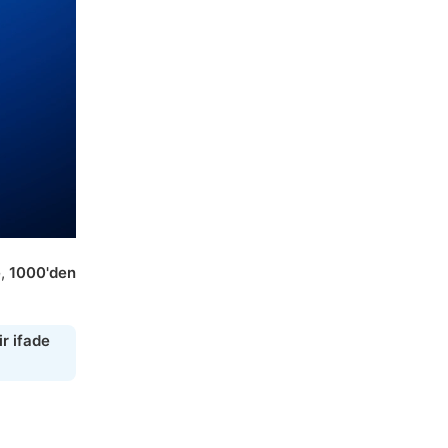
e
,
1000'den
r ifade