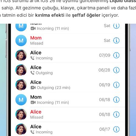
n iOS sürümü artık iOS 26 ile uyumlu güncellenmiş
Liquid Glass
e
sahip. Alt gezinme çubuğu, klavye, çıkartma paneli ve daha fazl
 tatmin edici bir
kırılma efekti
ile
şeffaf öğeler
içeriyor.