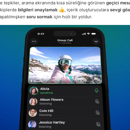
e tepkiler, arama ekranında kısa süreliğine görünen
geçici mesa
ekiplerde
bilgileri onaylamak
, içerik oluşturuculara
sevgi gö
apatılmışken
soru sormak
için hızlı bir yoldur.