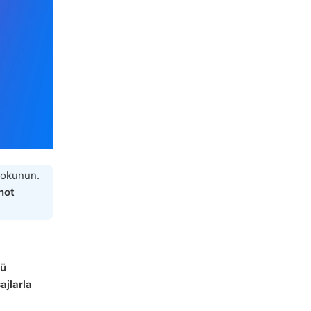
okunun.
not
nü
ajlarla