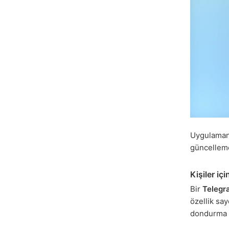
Uygulamanı
güncellem
Kişiler içi
Bir
Telegra
özellik say
dondurma a