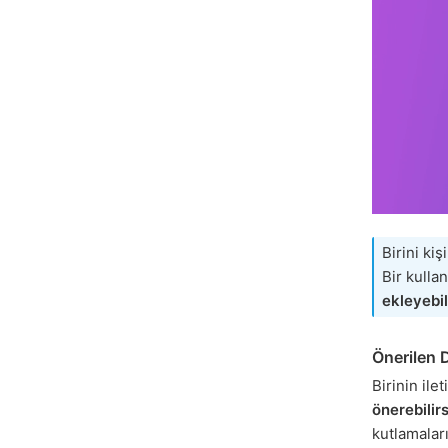
Birini kiş
Bir kulla
ekleyebil
Önerilen 
Birinin ile
önerebilirs
kutlamaları