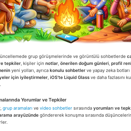
üncellemede grup görüşmelerinde ve görüntülü sohbetlerde
ca
e tepkiler
, kişiler için
notlar
,
önerilen doğum günleri
,
profil ren
menin
yeni yolları, ayrıca
konulu sohbetler
ve yapay zeka botları
eler için iyileştirmeler
,
iOS'te Liquid Glass
ve daha fazlasını k
.
alarında Yorumlar ve Tepkiler
r,
grup aramaları
ve
video sohbetler
sırasında
yorumları ve tepki
arama arayüzünde
göndererek konuşma sırasında düşünceleri
rler.