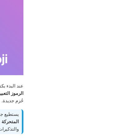
عند البدء بك
الرموز التعبي
حُزم جديدة.
يستطيع جم
المتحركة
ف
والتذكيرات