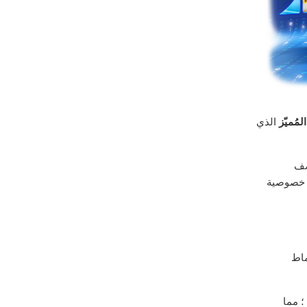
لمُميّز
الذي
ف
د خصوصية
ماط
؛ مما