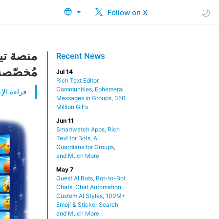
Follow on X
منصة تيل
Recent News
مُخصّصة،
Jul 14
Rich Text Editor,
Communities, Ephemeral
قراءة الإع
Messages in Groups, 350
Million GIFs
Jun 11
Smartwatch Apps, Rich
Text for Bots, AI
Guardians for Groups,
and Much More
May 7
Guest AI Bots, Bot-to-Bot
Chats, Chat Automation,
Custom AI Styles, 100M+
Emoji & Sticker Search
and Much More