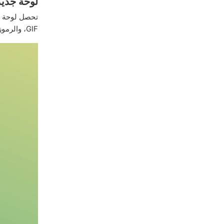
لوحة جديدة للملصقا
تحصل لوحة المُلصقات 
GIF، والرموز التعبيرية، تمامًا كما هو الحال على تطبيقات الأندرويد وسطح المكتب والويب.