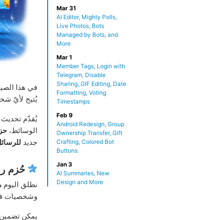
Mar 31
AI Editor, Mighty Polls,
Live Photos, Bots
Managed by Bots, and
More
Mar 1
Member Tags, Login with
Telegram, Disable
Sharing, GIF Editing, Date
في هذا الصيف
Formatting, Voting
يُتيح لأيّ شخ
Timestamps
Feb 9
يُقدّم تحديث 
Android Redesign, Group
الوسائط،
حز
Ownership Transfer, Gift
جديد
للرسائل
Crafting, Colored Bot
Buttons
Jan 3
حُزم رم
AI Summaries, New
Design and More
نطلق اليوم
م
وشخصيات فنية
يمكن تضمين ا