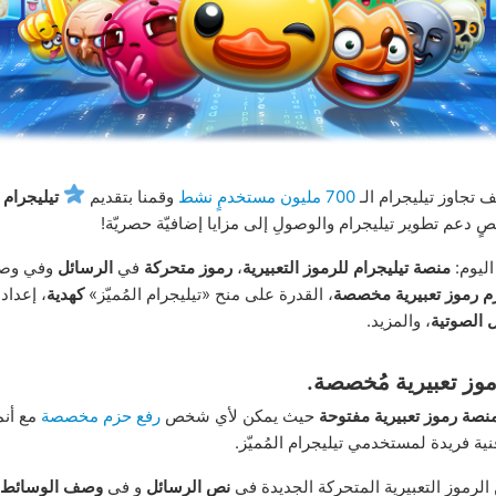
 تجاوز تيليجرام الـ
700 مليون مستخدمٍ نشط
وقمنا بتقديم
تيليجرام ا
صٍ دعم تطوير تيليجرام والوصولِ إلى مزايا إضافيّة حصريّة!
اليوم:
منصة تيليجرام للرموز التعبيرية
،
رموز متحركة
في
الرسائل
وفي وص
م رموز تعبيرية مخصصة
، القدرة على منح «تيليجرام المُميّز»
كهدية
، إعدا
 الصوتية
، والمزيد.
وز تعبيرية مُخصصة.
نصة رموز تعبيرية مفتوحة
حيث يمكن لأي شخص
رفع حزم مخصصة
مع أن
 فريدة لمستخدمي تيليجرام المُميّز.
لرموز التعبيرية المتحركة الجديدة في
نص الرسائل
و في
وصف الوسائط