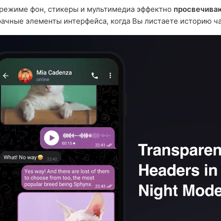
режиме фон, стикеры и мультимедиа эффектно
просвечива
ачные элементы интерфейса, когда Вы листаете историю ча