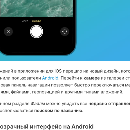
ений в приложении для iOS перешло на новый дизайн, кот
енили пользователи
Android
. Перейти к
камере
из галереи с
новая панель навигации позволяет быстро переключаться м
ями, файлами, геопозицией и другими типами вложений.
енном разделе
Файлы
можно увидеть все
недавно отправле
оспользоваться
поиском по названию
.
озрачный интерфейс на Android