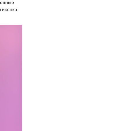
женные
я иконка