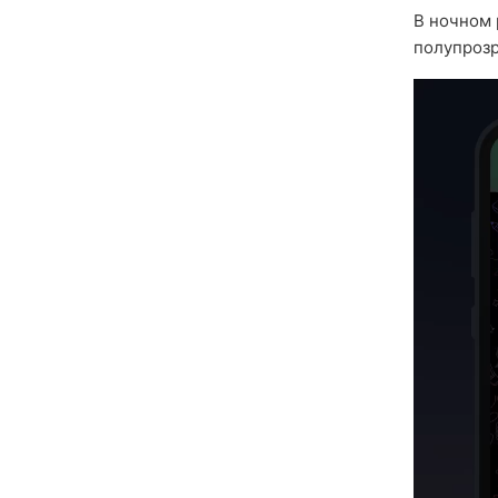
В ночном 
полупрозр