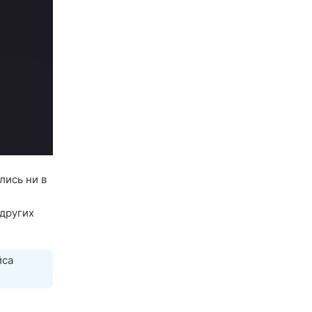
лись ни в
 других
йса