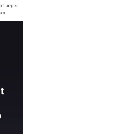
ют
через
та.