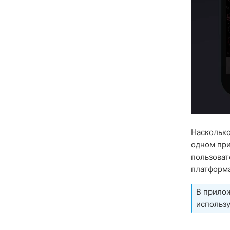
Насколько
одном при
пользоват
платформа
В прило
использ