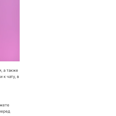
и, а также
 к чату, в
ожете
перед