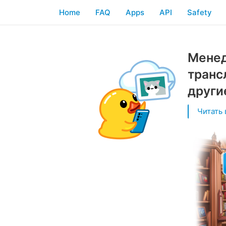
Home
FAQ
Apps
API
Safety
Менед
транс
други
Читать 