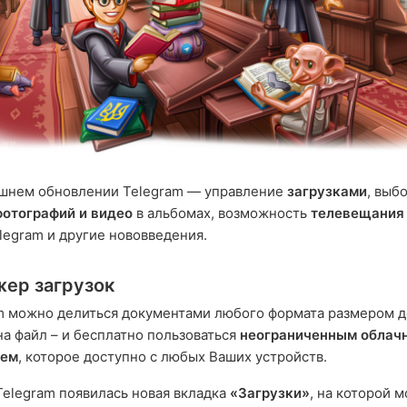
яшнем обновлении Telegram — управление
загрузками
, выб
фотографий и видео
в альбомах, возможность
телевещания
legram и другие нововведения.
ер загрузок
m можно делиться документами любого формата размером 
а файл – и бесплатно пользоваться
неограниченным облач
щем
, которое доступно с любых Ваших устройств.
Telegram появилась новая вкладка
«Загрузки»
, на которой 