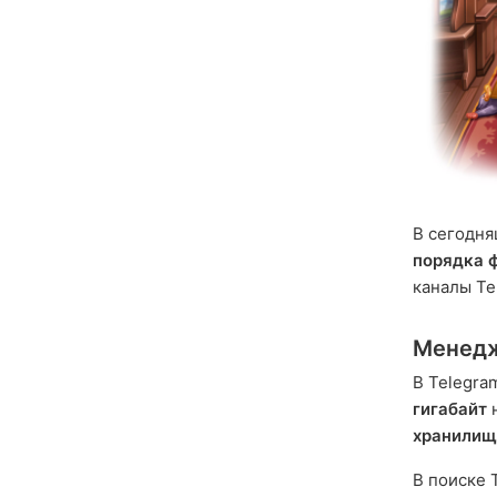
В сегодн
порядка 
каналы Te
Менедж
В Telegra
гигабайт
н
хранили
В поиске 