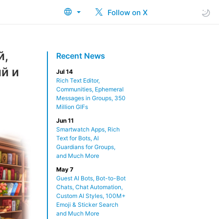
Follow on X
й,
Recent News
й и
Jul 14
Rich Text Editor,
Communities, Ephemeral
Messages in Groups, 350
Million GIFs
Jun 11
Smartwatch Apps, Rich
Text for Bots, AI
Guardians for Groups,
and Much More
May 7
Guest AI Bots, Bot-to-Bot
Chats, Chat Automation,
Custom AI Styles, 100M+
Emoji & Sticker Search
and Much More