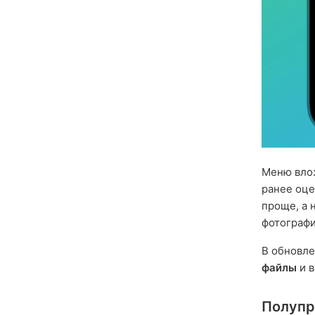
Меню влож
ранее оц
проще, а 
фотографи
В обновл
файлы
и в
Полупр