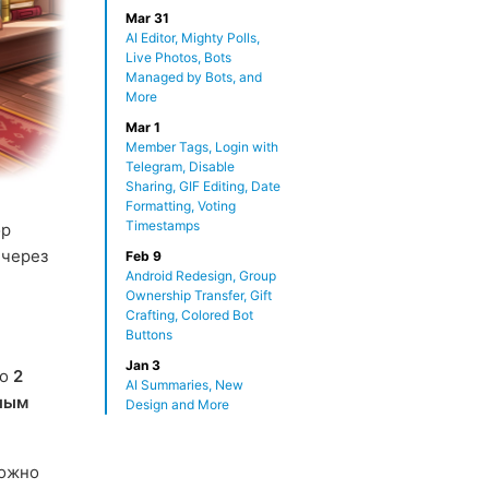
Mar 31
AI Editor, Mighty Polls,
Live Photos, Bots
Managed by Bots, and
More
Mar 1
Member Tags, Login with
Telegram, Disable
Sharing, GIF Editing, Date
Formatting, Voting
Timestamps
ор
через
Feb 9
Android Redesign, Group
Ownership Transfer, Gift
Crafting, Colored Bot
Buttons
Jan 3
до
2
AI Summaries, New
ным
Design and More
можно