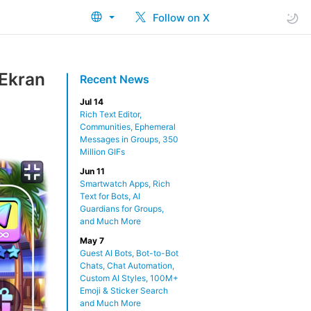
Follow on X
 Ekran
Recent News
Jul 14
Rich Text Editor,
Communities, Ephemeral
Messages in Groups, 350
Million GIFs
Jun 11
Smartwatch Apps, Rich
Text for Bots, AI
Guardians for Groups,
and Much More
May 7
Guest AI Bots, Bot-to-Bot
Chats, Chat Automation,
Custom AI Styles, 100M+
Emoji & Sticker Search
and Much More