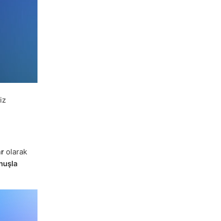
iz
ar
olarak
nuşla