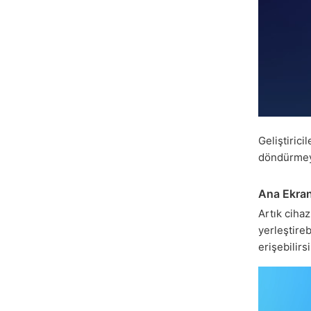
Geliştirici
döndürmey
Ana Ekran
Artık cihaz
yerleştireb
erişebilirsi