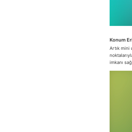
Konum Eri
Artık mini
noktalarıy
imkanı sağl