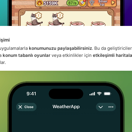
şimi
 uygulamalarla
konumunuzu paylaşabilirsiniz
. Bu da geliştiriciler
la
konum tabanlı oyunlar
veya etkinlikler için
etkileşimli harital
ar.