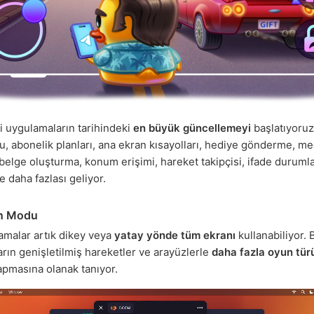
 uygulamaların tarihindeki
en büyük güncellemeyi
başlatıyoru
, abonelik planları, ana ekran kısayolları, hediye gönderme, m
belge oluşturma, konum erişimi, hareket takipçisi, ifade durumla
 daha fazlası geliyor.
n Modu
amalar artık dikey veya
yatay yönde
tüm ekranı
kullanabiliyor. 
rın genişletilmiş hareketler ve arayüzlerle
daha fazla oyun tür
yapmasına olanak tanıyor.