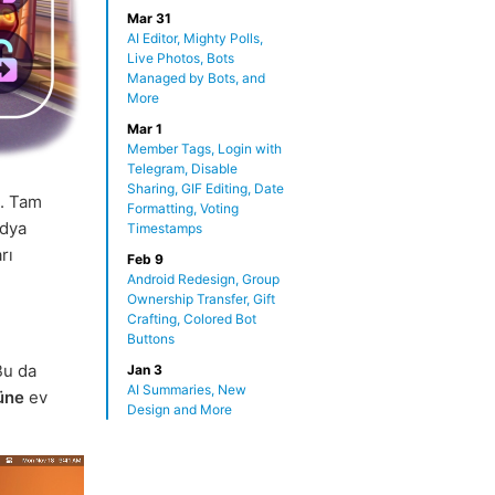
Mar 31
AI Editor, Mighty Polls,
Live Photos, Bots
Managed by Bots, and
More
Mar 1
Member Tags, Login with
Telegram, Disable
Sharing, GIF Editing, Date
z. Tam
Formatting, Voting
edya
Timestamps
rı
Feb 9
Android Redesign, Group
Ownership Transfer, Gift
Crafting, Colored Bot
Buttons
Bu da
Jan 3
AI Summaries, New
üne
ev
Design and More