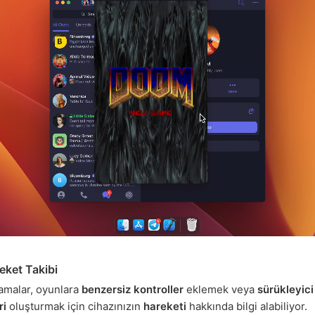
eket Takibi
amalar, oyunlara
benzersiz kontroller
eklemek veya
sürükleyic
ri
oluşturmak için cihazınızın
hareketi
hakkında bilgi alabiliyor.