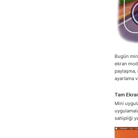
Bugün mini
ekran modu
paylaşma, 
ayarlama ve
Tam Ekra
Mini uygul
uygulamala
sahipliği 