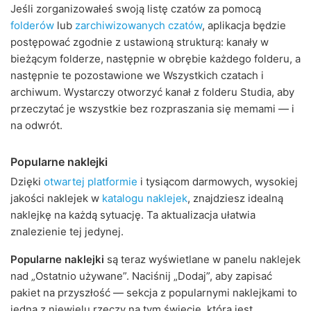
Jeśli zorganizowałeś swoją listę czatów za pomocą
folderów
lub
zarchiwizowanych czatów
, aplikacja będzie
postępować zgodnie z ustawioną strukturą: kanały w
bieżącym folderze, następnie w obrębie każdego folderu, a
następnie te pozostawione we Wszystkich czatach i
archiwum. Wystarczy otworzyć kanał z folderu Studia, aby
przeczytać je wszystkie bez rozpraszania się memami — i
na odwrót.
Popularne naklejki
Dzięki
otwartej platformie
i tysiącom darmowych, wysokiej
jakości naklejek w
katalogu naklejek
, znajdziesz idealną
naklejkę na każdą sytuację. Ta aktualizacja ułatwia
znalezienie tej jedynej.
Popularne naklejki
są teraz wyświetlane w panelu naklejek
nad „Ostatnio używane”. Naciśnij „Dodaj”, aby zapisać
pakiet na przyszłość — sekcja z popularnymi naklejkami to
jedna z niewielu rzeczy na tym świecie, która jest