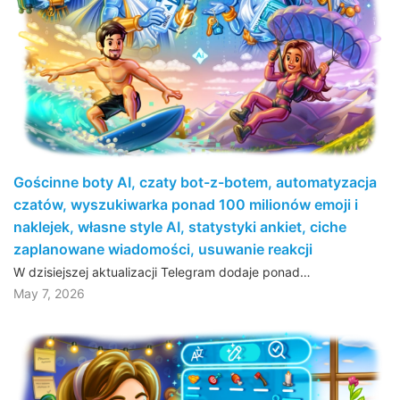
Gościnne boty AI, czaty bot-z-botem, automatyzacja
czatów, wyszukiwarka ponad 100 milionów emoji i
naklejek, własne style AI, statystyki ankiet, ciche
zaplanowane wiadomości, usuwanie reakcji
W dzisiejszej aktualizacji Telegram dodaje ponad…
May 7, 2026