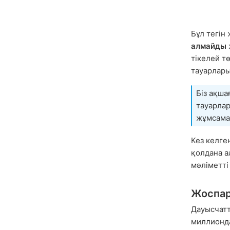
Бұл тегін
алмайды
тікелей т
тауарлары
Біз ақша
тауарла
жұмсамай
Кез келге
қолдана а
мәліметт
Жоспар
Дауысчатт
миллионд