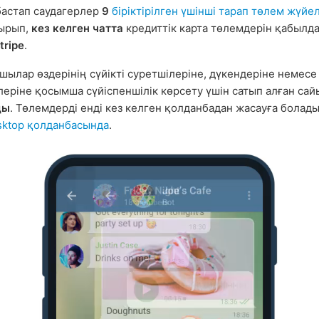
бастап саудагерлер
9
біріктірілген үшінші тарап төлем жүйе
тырып,
кез келген чатта
кредиттік карта төлемдерін қабылда
tripe
.
шылар өздерінің сүйікті суретшілеріне, дүкендеріне немесе
леріне қосымша сүйіспеншілік көрсету үшін сатып алған са
ды
. Төлемдерді енді кез келген қолданбадан жасауға болад
sktop қолданбасында
.