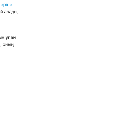
леріне
й алады,
йын
ұпай
ы, оның