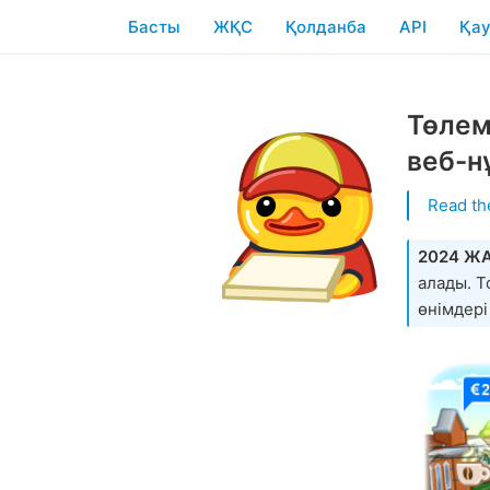
Басты
ЖҚС
Қолданба
API
Қау
Төлем
веб-н
Read th
2024 Ж
алады. 
өнімдері