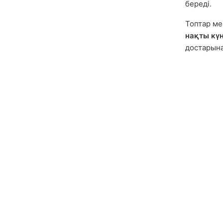
береді.
Топтар ме
нақты кү
достарына