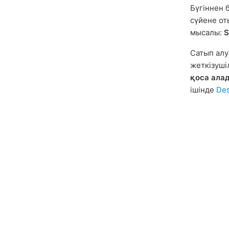
Бүгіннен 
сүйене о
мысалы:
S
Сатып алу
жеткізуші
қоса ала
ішінде
De