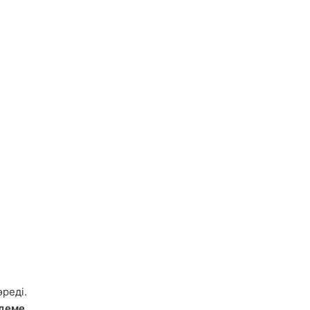
реді.
деме