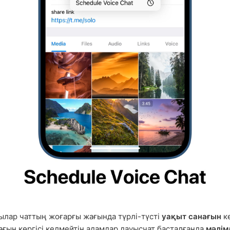
лар чаттың жоғарғы жағында түрлі-түсті
уақыт санағын
кө
ағын көргісі келмейтін адамдар дауысчат басталғанда
мәлім