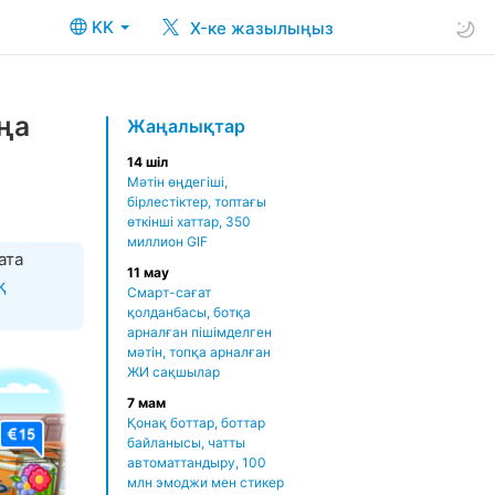
KK
X-ке жазылыңыз
аңа
Жаңалықтар
14 шіл
Мәтін өңдегіші,
бірлестіктер, топтағы
өткінші хаттар, 350
миллион GIF
ата
11 мау
қ
Смарт-сағат
қолданбасы, ботқа
арналған пішімделген
мәтін, топқа арналған
ЖИ сақшылар
7 мам
Қонақ боттар, боттар
байланысы, чатты
автоматтандыру, 100
млн эмоджи мен стикер