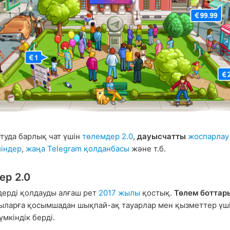
туда барлық чат үшін
төлемдер 2.0
,
дауысчатты
жоспарлау
індер
,
жаңа Telegram қолданбасы
және т.б.
ер 2.0
дерді қолдауды алғаш рет
2017 жылы
қостық.
Төлем боттар
ларға қосымшадан шықпай-ақ тауарлар мен қызметтер үшін
үмкіндік берді.