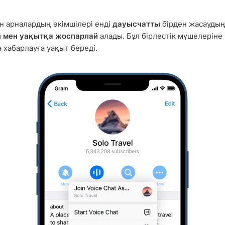
н арналардың әкімшілері енді
дауысчатты
бірден жасаудың
н мен уақытқа жоспарлай
алады. Бұл бірлестік мүшелеріне
 хабарлауға уақыт береді.