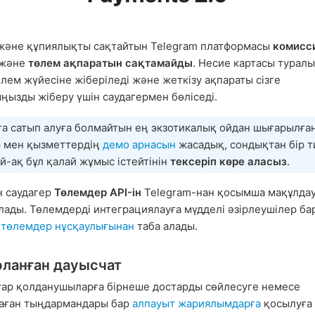
 және құпиялықты сақтайтын Telegram платформасы
комисс
және
төлем ақпаратын сақтамайды
. Несие картасы туралы
өлем жүйесіне жіберіледі және жеткізу ақпараты сізге
ңызды жіберу үшін саудагермен бөліседі.
ға сатып алуға болмайтын ең экзотикалық ойдан шығарылға
р мен қызметтердің
демо арнасын
жасадық, сондықтан бір 
-ақ бұл қалай жұмыс істейтінін
тексеріп көре аласыз
.
н саудагер
Төлемдер API-ін
Telegram-нан қосымша мақұлдау
лады. Төлемдерді интеграциялауға мүдделі әзірлеушілер б
і
төлемдер нұсқаулығынан
таба алады.
ланған дауысчат
ар қолданушыларға бірнеше достарды сөйлесуге немесе
аған тыңдармандары бар
алпауыт жариялымдарға
қосылуға 