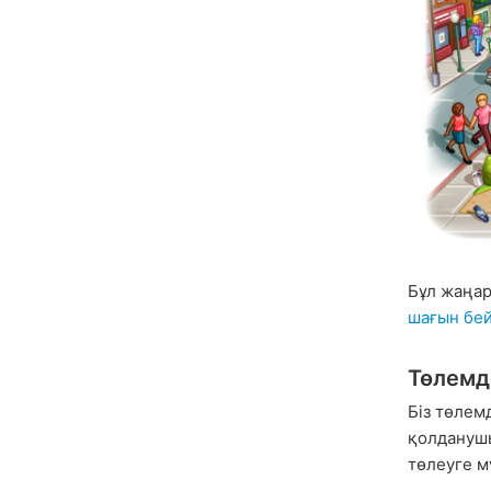
Бұл жаңар
шағын бей
Төлемд
Біз төлем
қолданушы
төлеуге м