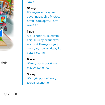
іздеу
31 нау
ЖИ өңдегіші, қуатты
сауалнама, Live Photos,
ботты басқаратын бот
және т.б.
1 нау
Мүше белгісі, Telegram
арқылы кіру, жөнелтуді
өшіру, GIF өңдеу, күнді
пішімдеу, дауыс берудің
уақыт белгісі
9 ақп
мен
Жаңа дизайн, сыйлық
жасау және т.б.
3 қаң
ЖИ түйіндемесі, жаңа
дизайн және т.б.
ы
 қауіпсіз