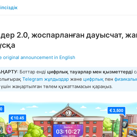
іпсіздік
дер 2.0, жоспарланған дауысчат, ж
ұсқа
e original announcement in English
АҢАРТУ
: Боттар енді
цифрлық тауарлар мен қызметтерді
с
Толығырақ
Telegram жұлдыздар
және
цифрлық
пен
физикалы
 үшін жаңартылған төлем құжаттамасын қараңыз.