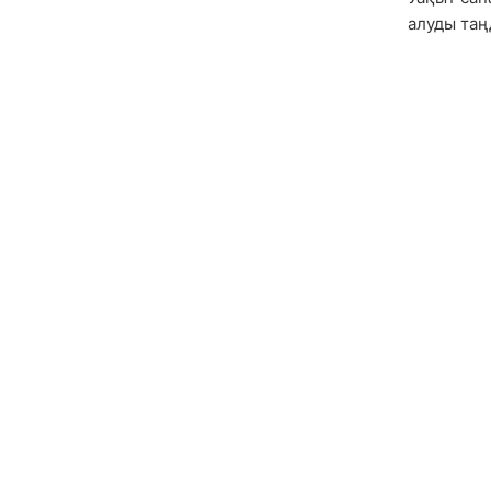
алуды таң