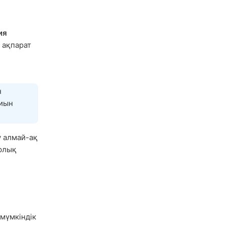
ия
 ақпарат
н
тиын
 алмай-ақ
арлық
мүмкіндік