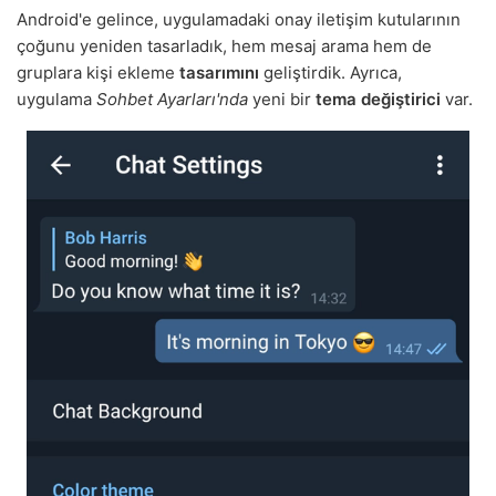
Android'e gelince, uygulamadaki onay iletişim kutularının
çoğunu yeniden tasarladık, hem mesaj arama hem de
gruplara kişi ekleme
tasarımını
geliştirdik. Ayrıca,
uygulama
Sohbet Ayarları'nda
yeni bir
tema değiştirici
var.