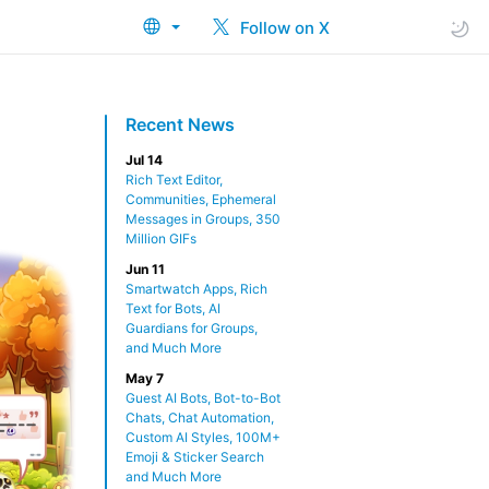
Follow on X
Recent News
Jul 14
Rich Text Editor,
Communities, Ephemeral
Messages in Groups, 350
Million GIFs
Jun 11
Smartwatch Apps, Rich
Text for Bots, AI
Guardians for Groups,
and Much More
May 7
Guest AI Bots, Bot-to-Bot
Chats, Chat Automation,
Custom AI Styles, 100M+
Emoji & Sticker Search
and Much More