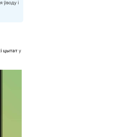
я ўводу і
і цытат
у