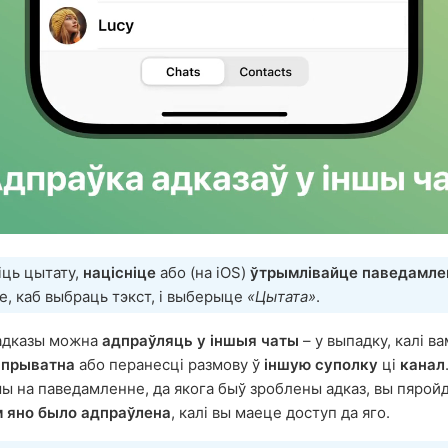
іць цытату,
націсніце
або (на iOS)
ўтрымлівайце паведамле
е, каб выбраць тэкст, і выберыце
«Цытата»
.
 адказы можна
адпраўляць у іншыя чаты
– у выпадку, калі в
 прыватна
або перанесці размову ў
іншую суполку
ці
канал
ы на паведамленне, да якога быў зроблены адказ, вы пярой
ім яно было адпраўлена
, калі вы маеце доступ да яго.