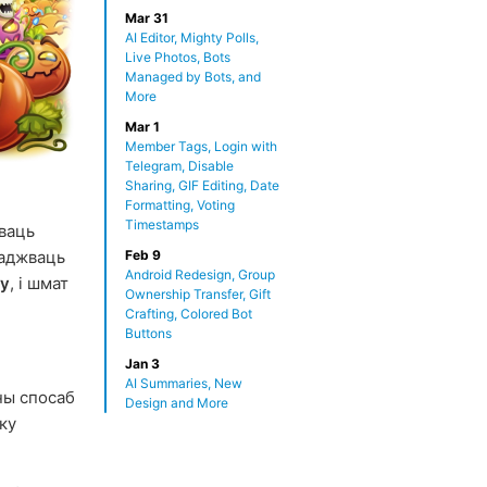
Mar 31
AI Editor, Mighty Polls,
Live Photos, Bots
Managed by Bots, and
More
Mar 1
Member Tags, Login with
Telegram, Disable
Sharing, GIF Editing, Date
Formatting, Voting
Timestamps
аваць
ладжваць
Feb 9
Android Redesign, Group
су
, і шмат
Ownership Transfer, Gift
Crafting, Colored Bot
Buttons
Jan 3
AI Summaries, New
ны спосаб
Design and More
ку