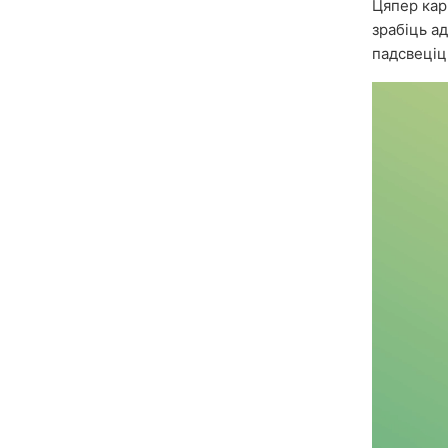
Цяпер кар
зрабіць а
падсвеціц