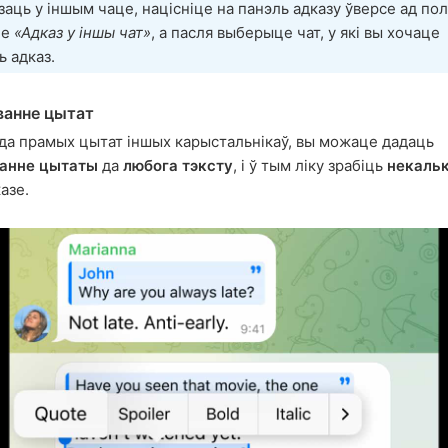
заць у іншым чаце, націсніце на панэль адказу ўверсе ад пол
це
«Адказ у іншы чат»
, а пасля выберыце чат, у які вы хочаце
ь адказ.
анне цытат
 да прамых цытат іншых карыстальнікаў, вы можаце дадаць
анне цытаты
да
любога тэксту
, і ў тым ліку зрабіць
некальк
азе.