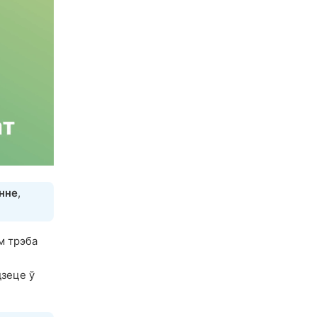
нне
,
ам трэба
.
дзеце ў