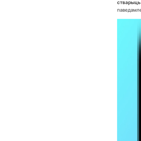
стварыць
паведамле