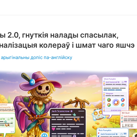
ы 2.0, гнуткія налады спасылак,
налізацыя колераў і шмат чаго яшчэ
арыгінальны допіс па-англійску