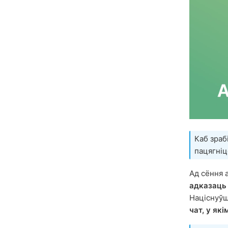
Каб зраб
пацягніц
Ад сёння
адказаць
Націснуўш
чат, у як