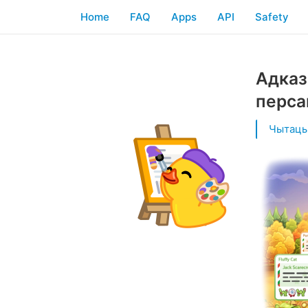
Home
FAQ
Apps
API
Safety
Адказ
перса
Чытаць 