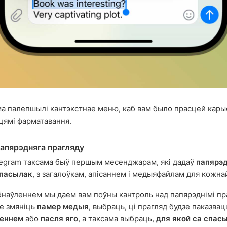
а палепшылі кантэкстнае меню, каб вам было прасцей кар
ямі фарматавання.
апярэдняга прагляду
egram таксама быў першым месенджарам, які дадаў
папярэд
спасылак
, з загалоўкам, апісаннем і медыяфайлам для кожнай
бнаўленнем мы даем вам поўны кантроль над папярэднімі пр
е змяніць
памер медыя
, выбраць, ці прагляд будзе паказва
еннем
або
пасля яго
, а таксама выбраць,
для якой са спас