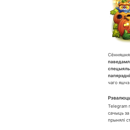
Сённяшняе
паведамл
спецыяль
папярэдн
чаго яшчэ
Рэвалюцы
Telegram 
сачыць за
прынялі с