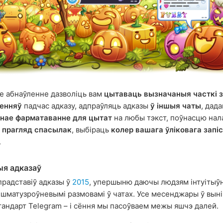
 абнаўленне дазволіць вам
цытаваць вызначаныя часткі з
енняў
падчас адказу, адпраўляць адказы
ў іншыя чаты
, дад
нае фарматаванне для цытат
на любы тэкст, поўнасцю на
і прагляд спасылак
, выбіраць
колер вашага ўліковага запі
.
я адказаў
прадставіў адказы ў
2015
, упершыню даючы людзям інтуітыў
 шматузроўневымі размовамі ў чатах. Усе месенджары ў выні
тандарт Telegram – і сёння мы пасоўваем межы яшчэ далей.