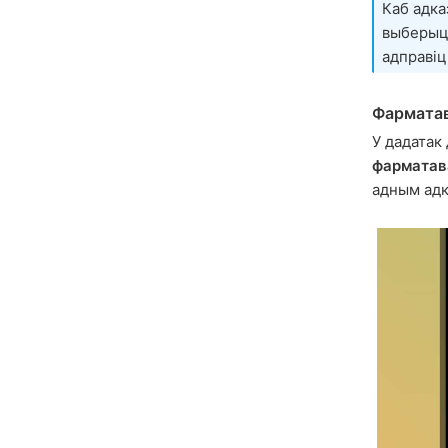
Каб адка
выберы
адправіц
Фарматав
У дадатак
фарматав
адным адк