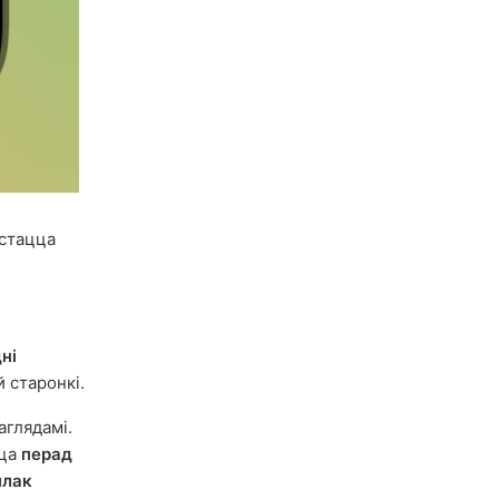
ыстацца
ні
 старонкі.
аглядамі.
цца
перад
ылак