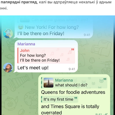
 папярэдні прагляд
, калі вы адпраўляеце некалькі ў адным
нні.