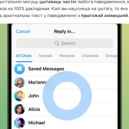
ыстальнікі могуць
цытаваць часткі
любога паведамлення, 
дказ на 100% дакладным. Калі вы націснеце на цытату, то яна
ь арыгінальны тэкст у паведамленні з
прыгожай анімацыяй
.