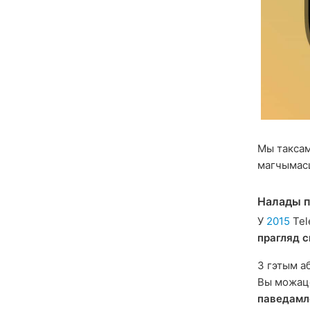
Мы таксам
магчымасц
Налады п
У
2015
Tel
прагляд 
З гэтым а
Вы можац
паведамл